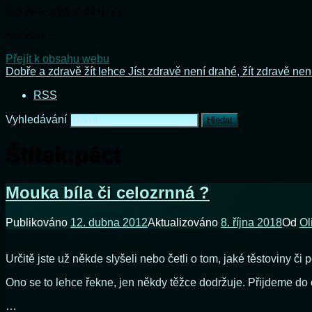
Dobře a zdravě žít lehce
Načítání...
Přejít k obsahu webu
Dobře a zdravě žít lehce
Jíst zdravě není drahé, žít zdravě nen
RSS
Vyhledávání
Štítek:
péct
Mouka bíla či celozrnná ?
Publikováno
12. dubna 2012
Aktualizováno
8. října 2018
Od
Ol
Určitě jste už někde slyšeli nebo četli o tom, jaké těstoviny či
Ono se to lehce řekne, jen někdy těžce dodržuje. Přijdeme do
…