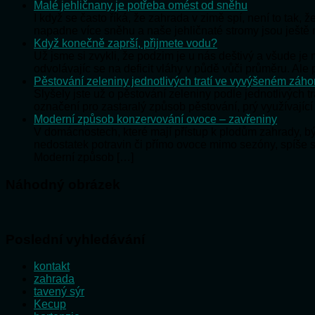
Malé jehličnany je potřeba omést od sněhu
I když se často říká, že zahrada v zimě spí, není to tak,
napadne více sněhu a naše jehličnaté stromy jsou ještě
Když konečně zaprší, přijmete vodu?
Už jsme si zvykli, že podzim je u nás deštivý a všude j
odvolávajíc se na deficit vláhy v půdě vůči průměru. Al
Pěstování zeleniny jednotlivých tratí ve vyvýšeném záh
Slyšely jste už o pěstování zeleniny podle jednotlivých t
označení pro zastaralý způsob pěstování, prý využívající
Moderní způsob konzervování ovoce – zavřeniny
V domácnostech, které mají přístup k plodům zahrady, 
nedostatek potravin či přímo ovoce mimo sezóny, spíše 
Moderní způsob […]
Náhodný obrázek
Poslední vyhledávání
kontakt
zahrada
tavený sýr
Kecup