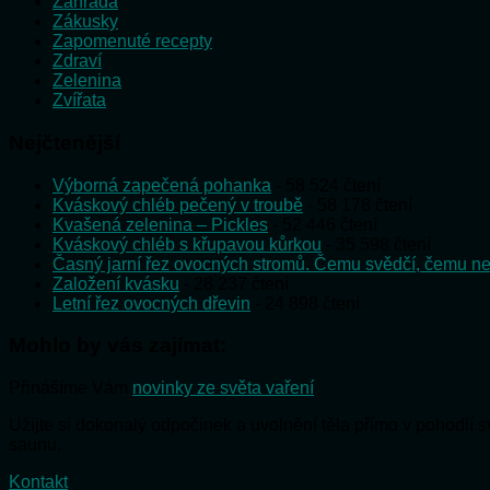
Zahrada
Zákusky
Zapomenuté recepty
Zdraví
Zelenina
Zvířata
Nejčtenější
Výborná zapečená pohanka
- 58 524 čtení
Kváskový chléb pečený v troubě
- 58 178 čtení
Kvašená zelenina – Pickles
- 52 446 čtení
Kváskový chléb s křupavou kůrkou
- 35 598 čtení
Časný jarní řez ovocných stromů. Čemu svědčí, čemu ne
Založení kvásku
- 28 237 čtení
Letní řez ovocných dřevin
- 24 898 čtení
Mohlo by vás zajímat:
Přinášíme Vám
novinky ze světa vaření
Užijte si dokonalý odpočinek a uvolnění těla přímo v pohodlí
saunu.
Kontakt