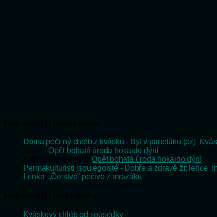
Nejnovější komentáře
Doma pečený chléb z kvásku - Byt v paneláku (cz)
:
Kvás
admin
:
Opět bohatá úroda hokaido dýní
Emilie Vošlajerová
:
Opět bohatá úroda hokaido dýní
Permakulturisti jsou egoisté - Dobře a zdravě žít lehce
:
I
Lenka
:
„Čerstvé“ pečivo z mrazáku
Nejnovější příspěvky
Kváskový chléb od sousedky