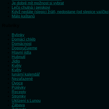
Je dobré mít možnost si vybrat
Lečo chutná i pejskovi
Když nedáte (slepici žrát), nedostane (od slepice vajíčko
Málo kaštanů
Rubriky
Bylinky
Domácí chléb
Domácnost
Doporučujeme
Hlavní jídla
Hubnutí
Jídlo
Květy
Květy
lunární kalendář
Nezařazené
Ovoce
Polévky
Recepty
Stromky
Uklízení s Lunou
Zábava