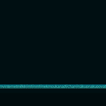
ýmy
internet
měkký
mlýn
mlýnek
mouka
nadýchaný
nákup
nakupovat