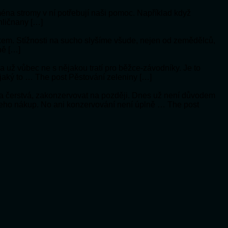
jména stromy v ní potřebují naši pomoc. Například když
hličnany […]
ykem. Stížnosti na sucho slyšíme všude, nejen od zemědělců,
ně […]
í a už vůbec ne s nějakou tratí pro běžce-závodníky. Je to
 jaký to … The post Pěstování zeleniny […]
a čerstvá, zakonzervovat na později. Dnes už není důvodem
 jeho nákup. No ani konzervování není úplně … The post