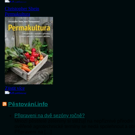
Pěstování.info
Připraveni na dvě sezóny ročně?
Mnozí pěstitelé zeleniny si stěžují na nepříznivé přírod
ověřené agrotechnické termíny se nedá spolehnout a o
Připraveni na […]