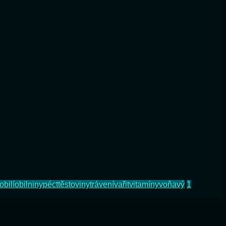
obilí
obilniny
péct
těstoviny
trávení
vařit
vitamíny
voňavý
1