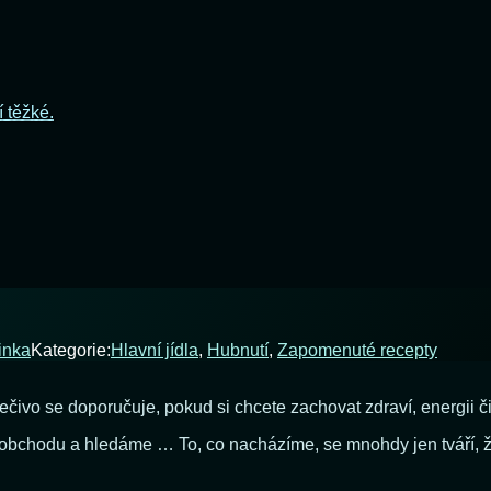
í těžké.
inka
Kategorie:
Hlavní jídla
,
Hubnutí
,
Zapomenuté recepty
 pečivo se doporučuje, pokud si chcete zachovat zdraví, energii č
 obchodu a hledáme … To, co nacházíme, se mnohdy jen tváří, že