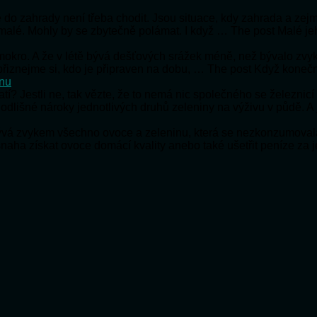
 že do zahrady není třeba chodit. Jsou situace, kdy zahrada a ze
 malé. Mohly by se zbytečně polámat. I když … The post Malé je
e mokro. A že v létě bývá dešťových srážek méně, než bývalo zv
e přiznejme si, kdo je připraven na dobu, … The post Když koneč
onu
ratí? Jestli ne, tak vězte, že to nemá nic společného se železnic
 odlišné nároky jednotlivých druhů zeleniny na výživu v půdě. A
bývá zvykem všechno ovoce a zeleninu, která se nezkonzumoval
snaha získat ovoce domácí kvality anebo také ušetřit peníze za