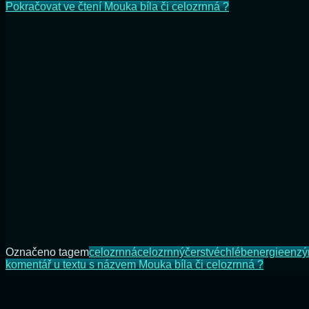
Pokračovat ve čtení
Mouka bíla či celozrnná ?
Označeno tagem
celozrnná
celozrnný
čerstvé
chléb
energie
enz
komentář
u textu s názvem Mouka bíla či celozrnná ?