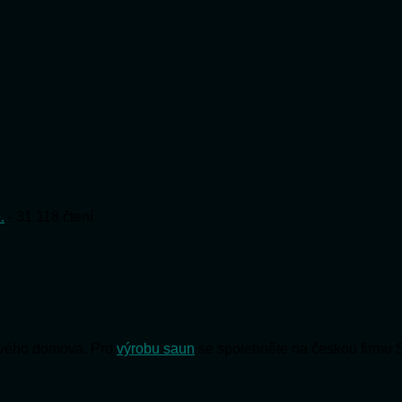
.
- 31 118 čtení
 svého domova. Pro
výrobu saun
se spolehněte na českou firmu 