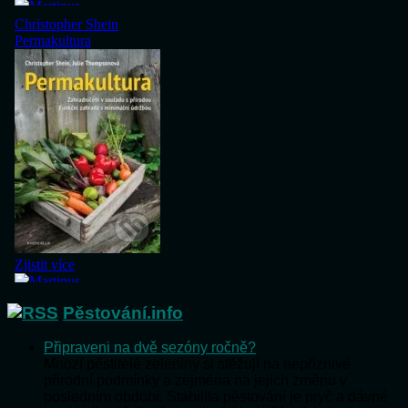
Pěstování.info
Připraveni na dvě sezóny ročně?
Mnozí pěstitelé zeleniny si stěžují na nepříznivé
přírodní podmínky a zejména na jejich změnu v
posledním období. Stabilita pěstování je pryč a dávné