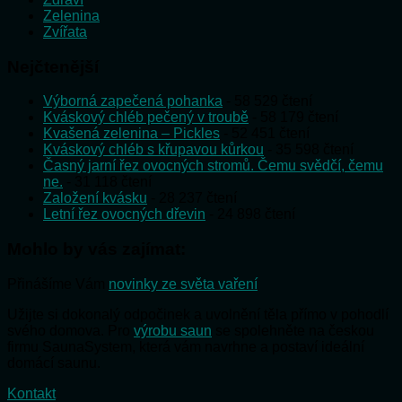
Zelenina
Zvířata
Nejčtenější
Výborná zapečená pohanka
- 58 529 čtení
Kváskový chléb pečený v troubě
- 58 179 čtení
Kvašená zelenina – Pickles
- 52 451 čtení
Kváskový chléb s křupavou kůrkou
- 35 598 čtení
Časný jarní řez ovocných stromů. Čemu svědčí, čemu
ne.
- 31 118 čtení
Založení kvásku
- 28 237 čtení
Letní řez ovocných dřevin
- 24 898 čtení
Mohlo by vás zajímat:
Přinášíme Vám
novinky ze světa vaření
Užijte si dokonalý odpočinek a uvolnění těla přímo v pohodlí
svého domova. Pro
výrobu saun
se spolehněte na českou
firmu SaunaSystem, která vám navrhne a postaví ideální
domácí saunu.
Kontakt