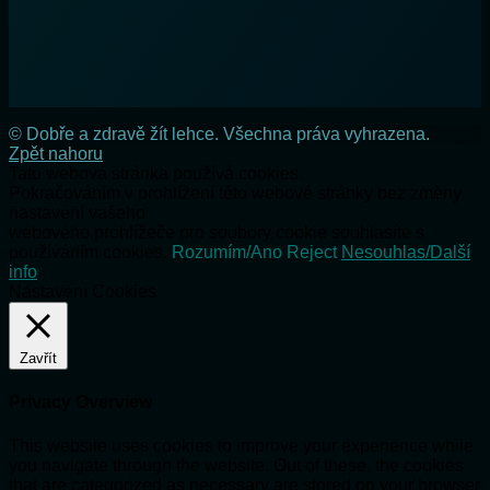
© Dobře a zdravě žít lehce. Všechna práva vyhrazena.
Zpět nahoru
Tato webová stránka používá cookies.
Pokračováním v prohlížení této webové stránky bez změny
nastavení vašeho
webového prohlížeče pro soubory cookie souhlasíte s
používáním cookies.
Rozumím/Ano
Reject
Nesouhlas/Další
info
Nastavení Cookies
Zavřít
Privacy Overview
This website uses cookies to improve your experience while
you navigate through the website. Out of these, the cookies
that are categorized as necessary are stored on your browser