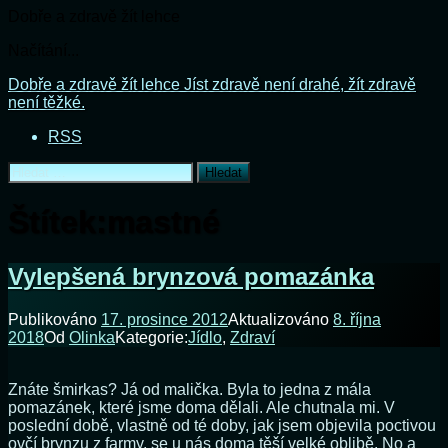
Dobře a zdravě žít lehce
Načítání...
Přejít
Dobře a zdravě žít lehce
Jíst zdravě není drahé, žít zdravě
k
není těžké.
obsahu
RSS
webu
Vyhledávání
Štítek:
mastné
Vylepšená brynzová pomazánka
Publikováno
17. prosince 2012
Aktualizováno
8. října
2018
Od
Olinka
Kategorie:
Jídlo
,
Zdraví
Znáte šmirkas? Já od malička. Byla to jedna z mála
pomazánek, které jsme doma dělali. Ale chutnala mi. V
poslední době, vlastně od té doby, jak jsem objevila poctivou
ovčí brynzu z farmy, se u nás doma těší velké oblibě. No a