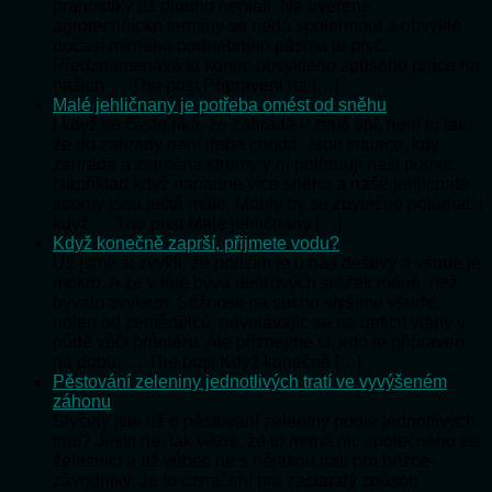
pranostiky už dlouho neplatí. Na ověřené
agrotechnické termíny se nedá spolehnout a obvyklé
počasí mírného podnebního pásma je pryč.
Předznamenává to konec obvyklého způsobu práce na
našich … The post Připraveni na […]
Malé jehličnany je potřeba omést od sněhu
I když se často říká, že zahrada v zimě spí, není to tak,
že do zahrady není třeba chodit. Jsou situace, kdy
zahrada a zejména stromy v ní potřebují naši pomoc.
Například když napadne více sněhu a naše jehličnaté
stromy jsou ještě malé. Mohly by se zbytečně polámat. I
když … The post Malé jehličnany […]
Když konečně zaprší, přijmete vodu?
Už jsme si zvykli, že podzim je u nás deštivý a všude je
mokro. A že v létě bývá dešťových srážek méně, než
bývalo zvykem. Stížnosti na sucho slyšíme všude,
nejen od zemědělců, odvolávajíc se na deficit vláhy v
půdě vůči průměru. Ale přiznejme si, kdo je připraven
na dobu, … The post Když konečně […]
Pěstování zeleniny jednotlivých tratí ve vyvýšeném
záhonu
Slyšely jste už o pěstování zeleniny podle jednotlivých
tratí? Jestli ne, tak vězte, že to nemá nic společného se
železnicí a už vůbec ne s nějakou tratí pro běžce-
závodníky. Je to označení pro zastaralý způsob