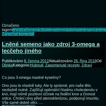
Označeno
tagem
bryndza
červená
cibule
kyseliny
máslo
mastné
nasycené
n
na
Zanechat komentář
Vylepšená
brynzová
Lněné semeno jako zdroj 3-omega a
pomazánka
lecčeho jiného
Publikováno
9. června 2012
Aktualizováno
26. října 2018
Od
Olinka
Kategorie:
Hubnutí
,
Zapomenuté recepty
,
Zdraví
Co jsou 3-omega mastné kyseliny?
Ono jsou to vlastně tuky. Ale ty správné, pro naše tělo
nezbytně nutné. Zajišťují optimální hladinu cholesterolu v
krvi, mají mírně pozitivní účinek na ředění krve a činnost
srdce. Chrání cévy před aterosklerózou, podporují imunitu.
Vše samé dobré věci. …