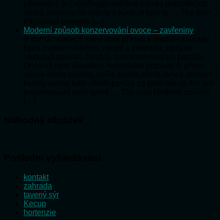
pěstování, prý využívající odlišné nároky jednotlivých
druhů zeleniny na výživu v půdě. A jaký to … The post
Pěstování zeleniny […]
Moderní způsob konzervování ovoce – zavřeniny
V domácnostech, které mají přístup k plodům zahrady,
bývá zvykem všechno ovoce a zeleninu, která se
nezkonzumovala čerstvá, zakonzervovat na později.
Dnes už není důvodem nedostatek potravin či přímo
ovoce mimo sezóny, spíše snaha získat ovoce domácí
kvality anebo také ušetřit peníze za jeho nákup. No ani
konzervování není úplně … The post Moderní způsob
[…]
Náhodný obrázek
Poslední vyhledávání
kontakt
zahrada
tavený sýr
Kecup
hortenzie