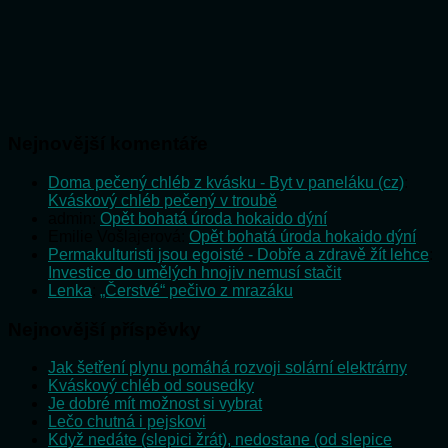
Nejnovější komentáře
Doma pečený chléb z kvásku - Byt v paneláku (cz)
:
Kváskový chléb pečený v troubě
admin
:
Opět bohatá úroda hokaido dýní
Emilie Vošlajerová
:
Opět bohatá úroda hokaido dýní
Permakulturisti jsou egoisté - Dobře a zdravě žít lehce
:
Investice do umělých hnojiv nemusí stačit
Lenka
:
„Čerstvé“ pečivo z mrazáku
Nejnovější příspěvky
Jak šetření plynu pomáhá rozvoji solární elektrárny
Kváskový chléb od sousedky
Je dobré mít možnost si vybrat
Lečo chutná i pejskovi
Když nedáte (slepici žrát), nedostane (od slepice