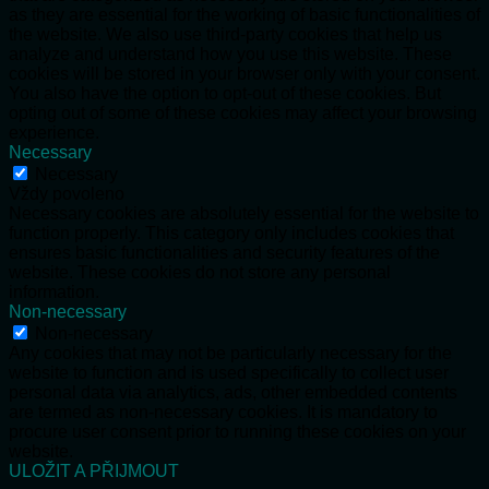
as they are essential for the working of basic functionalities of
the website. We also use third-party cookies that help us
analyze and understand how you use this website. These
cookies will be stored in your browser only with your consent.
You also have the option to opt-out of these cookies. But
opting out of some of these cookies may affect your browsing
experience.
Necessary
Necessary
Vždy povoleno
Necessary cookies are absolutely essential for the website to
function properly. This category only includes cookies that
ensures basic functionalities and security features of the
website. These cookies do not store any personal
information.
Non-necessary
Non-necessary
Any cookies that may not be particularly necessary for the
website to function and is used specifically to collect user
personal data via analytics, ads, other embedded contents
are termed as non-necessary cookies. It is mandatory to
procure user consent prior to running these cookies on your
website.
ULOŽIT A PŘIJMOUT