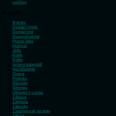
vajíčko)
Rubriky
Bylinky
Domácí chléb
Domácnost
Doporučujeme
Hlavní jídla
Hubnutí
Jídlo
Květy
Květy
lunární kalendář
Nezařazené
Ovoce
Polévky
Recepty
Stromky
Uklízení s Lunou
Zábava
Zahrada
Zákusky
Zapomenuté recepty
Zdraví