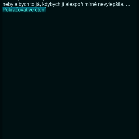
nebyla bych to já, kdybych ji alespoň mírně nevylepšila. …
Vylepšená
Pokračovat ve čtení
brynzová
pomazánka