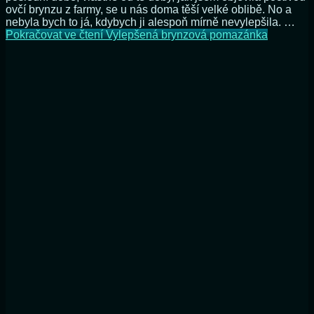
ovčí brynzu z farmy, se u nás doma těší velké oblibě. No a
nebyla bych to já, kdybych ji alespoň mírně nevylepšila. …
Pokračovat ve čtení
Vylepšená brynzová pomazánka