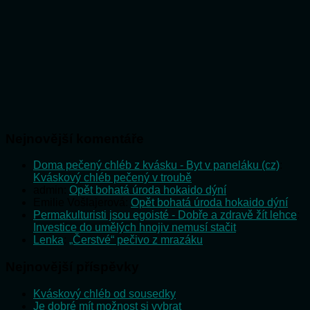
Nejnovější komentáře
Doma pečený chléb z kvásku - Byt v paneláku (cz)
:
Kváskový chléb pečený v troubě
admin
:
Opět bohatá úroda hokaido dýní
Emilie Vošlajerová
:
Opět bohatá úroda hokaido dýní
Permakulturisti jsou egoisté - Dobře a zdravě žít lehce
:
Investice do umělých hnojiv nemusí stačit
Lenka
:
„Čerstvé“ pečivo z mrazáku
Nejnovější příspěvky
Kváskový chléb od sousedky
Je dobré mít možnost si vybrat