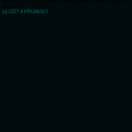
procure user consent prior to running these cookies on your
website.
ULOŽIT A PŘIJMOUT