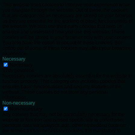
This website uses cookies to improve your experience while
you navigate through the website. Out of these, the cookies
that are categorized as necessary are stored on your browser
as they are essential for the working of basic functionalities of
the website. We also use third-party cookies that help us
analyze and understand how you use this website. These
cookies will be stored in your browser only with your consent.
You also have the option to opt-out of these cookies. But
opting out of some of these cookies may affect your browsing
experience.
Necessary
Necessary
Vždy povoleno
Necessary cookies are absolutely essential for the website to
function properly. This category only includes cookies that
ensures basic functionalities and security features of the
website. These cookies do not store any personal
information.
Non-necessary
Non-necessary
Any cookies that may not be particularly necessary for the
website to function and is used specifically to collect user
personal data via analytics, ads, other embedded contents
are termed as non-necessary cookies. It is mandatory to