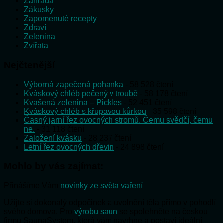
Zahrada
Zákusky
Zapomenuté recepty
Zdraví
Zelenina
Zvířata
Nejčtenější
Výborná zapečená pohanka
- 58 528 čtení
Kváskový chléb pečený v troubě
- 58 178 čtení
Kvašená zelenina – Pickles
- 52 451 čtení
Kváskový chléb s křupavou kůrkou
- 35 598 čtení
Časný jarní řez ovocných stromů. Čemu svědčí, čemu
ne.
- 31 118 čtení
Založení kvásku
- 28 237 čtení
Letní řez ovocných dřevin
- 24 898 čtení
Mohlo by vás zajímat:
Přinášíme Vám
novinky ze světa vaření
Užijte si dokonalý odpočinek a uvolnění těla přímo v pohodlí
svého domova. Pro
výrobu saun
se spolehněte na českou
firmu SaunaSystem, která vám navrhne a postaví ideální