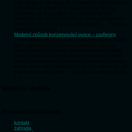
tratí? Jestli ne, tak vězte, že to nemá nic společného se
železnicí a už vůbec ne s nějakou tratí pro běžce-
závodníky. Je to označení pro zastaralý způsob
pěstování, prý využívající odlišné nároky jednotlivých
druhů zeleniny na výživu v půdě. A jaký to … The post
Pěstování zeleniny […]
Moderní způsob konzervování ovoce – zavřeniny
V domácnostech, které mají přístup k plodům zahrady,
bývá zvykem všechno ovoce a zeleninu, která se
nezkonzumovala čerstvá, zakonzervovat na později.
Dnes už není důvodem nedostatek potravin či přímo
ovoce mimo sezóny, spíše snaha získat ovoce domácí
kvality anebo také ušetřit peníze za jeho nákup. No ani
konzervování není úplně … The post Moderní způsob
[…]
Náhodný obrázek
Poslední vyhledávání
kontakt
zahrada