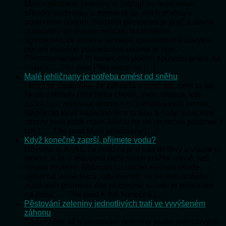
Mnozí pěstitelé zeleniny si stěžují na nepříznivé
přírodní podmínky a zejména na jejich změnu v
posledním období. Stabilita pěstování je pryč a dávné
pranostiky už dlouho neplatí. Na ověřené
agrotechnické termíny se nedá spolehnout a obvyklé
počasí mírného podnebního pásma je pryč.
Předznamenává to konec obvyklého způsobu práce na
našich … The post Připraveni na […]
Malé jehličnany je potřeba omést od sněhu
I když se často říká, že zahrada v zimě spí, není to tak,
že do zahrady není třeba chodit. Jsou situace, kdy
zahrada a zejména stromy v ní potřebují naši pomoc.
Například když napadne více sněhu a naše jehličnaté
stromy jsou ještě malé. Mohly by se zbytečně polámat. I
když … The post Malé jehličnany […]
Když konečně zaprší, přijmete vodu?
Už jsme si zvykli, že podzim je u nás deštivý a všude je
mokro. A že v létě bývá dešťových srážek méně, než
bývalo zvykem. Stížnosti na sucho slyšíme všude,
nejen od zemědělců, odvolávajíc se na deficit vláhy v
půdě vůči průměru. Ale přiznejme si, kdo je připraven
na dobu, … The post Když konečně […]
Pěstování zeleniny jednotlivých tratí ve vyvýšeném
záhonu
Slyšely jste už o pěstování zeleniny podle jednotlivých