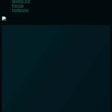
tavený sýr
Kecup
hortenzie