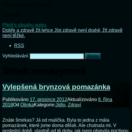
Dobře a zdravě žít lehce
Načítání...
Přejít k obsahu webu
Dobře a zdravě žít lehce
Jíst zdravě není drahé, žít zdravě
není těžké.
RSS
Vyhledávání
Štítek:
nenasycené
Vylepšená brynzová pomazánka
Publikováno
17. prosince 2012
Aktualizováno
8. října
2018
Od
Olinka
Kategorie:
Jídlo
,
Zdraví
Znáte šmirkas? Já od malička. Byla to jedna z mála
pomazánek, které jsme doma dělali. Ale chutnala mi. V
poslední době, vlastně od té doby, jak jsem objevila poctivou