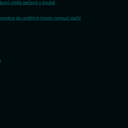
kový chléb pečený v troubě
nvestice do umělých hnojiv nemusí stačit
)