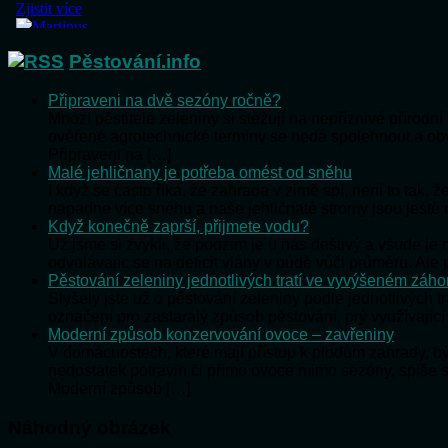
Pěstování.info
Připraveni na dvě sezóny ročně?
Mnozí pěstitelé zeleniny si stěžují na nepříznivé přírod
ověřené agrotechnické termíny se nedá spolehnout a o
Připraveni na […]
Malé jehličnany je potřeba omést od sněhu
I když se často říká, že zahrada v zimě spí, není to tak,
napadne více sněhu a naše jehličnaté stromy jsou ještě
Když konečně zaprší, přijmete vodu?
Už jsme si zvykli, že podzim je u nás deštivý a všude j
odvolávajíc se na deficit vláhy v půdě vůči průměru. Al
Pěstování zeleniny jednotlivých tratí ve vyvýšeném záh
Slyšely jste už o pěstování zeleniny podle jednotlivých t
označení pro zastaralý způsob pěstování, prý využívající
Moderní způsob konzervování ovoce – zavřeniny
V domácnostech, které mají přístup k plodům zahrady, 
nedostatek potravin či přímo ovoce mimo sezóny, spíše 
Moderní způsob […]
Náhodný obrázek