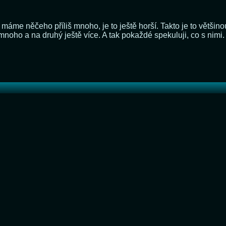
áme něčeho příliš mnoho, je to ještě horší. Takto je to většino
noho a na druhý ještě více. A tak pokaždé spekuluji, co s nimi
áš