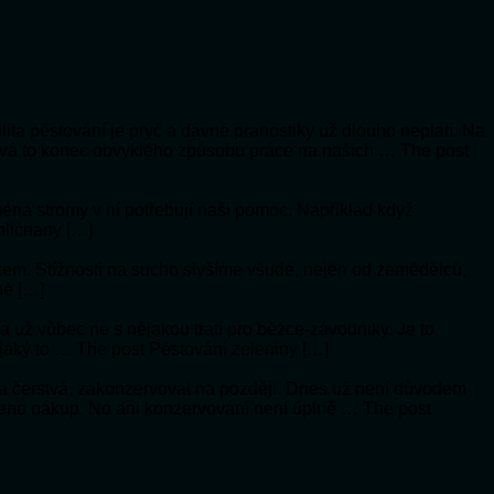
lita pěstování je pryč a dávné pranostiky už dlouho neplatí. Na
vá to konec obvyklého způsobu práce na našich … The post
jména stromy v ní potřebují naši pomoc. Například když
hličnany […]
ykem. Stížnosti na sucho slyšíme všude, nejen od zemědělců,
ně […]
í a už vůbec ne s nějakou tratí pro běžce-závodníky. Je to
 jaký to … The post Pěstování zeleniny […]
a čerstvá, zakonzervovat na později. Dnes už není důvodem
 jeho nákup. No ani konzervování není úplně … The post