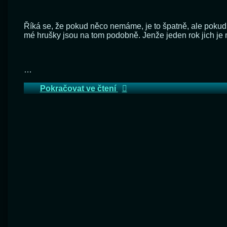
Označeno
tagem
čerstvé
Říká se, že pokud něco nemáme, je to špatně, ale pokud m
džem
mé hrušky jsou na tom podobně. Jenže jeden rok jich je m
hrušky
kompot
ovoce
…
sušení
Hrušky všude kam se podív
Pokračovat ve čtení
sušička
úroda
zavařování
Zanechat
komentář
na
Hrušky
všude
kam
se
podíváš