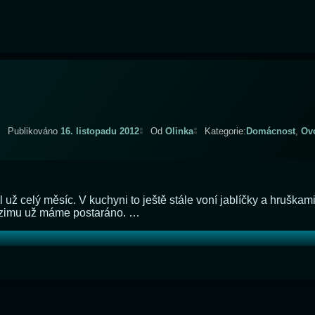
Aktualizováno
15. listopadu 2012
Publikováno
16. listopadu 2012
Od
Olinka
Kategorie:
Domácnost
,
Ov
 už celý měsíc. V kuchyni to ještě stále voní jablíčky a hruška
 zimu už máme postaráno. …