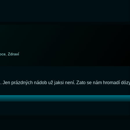
oce
,
Zdraví
mi. Jen prázdných nádob už jaksi není. Zato se nám hromadí dóz