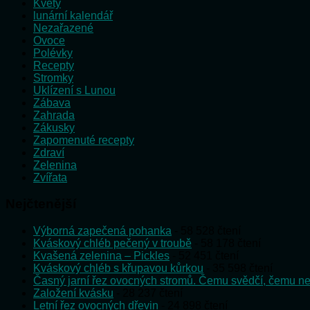
Květy
lunární kalendář
Nezařazené
Ovoce
Polévky
Recepty
Stromky
Uklízení s Lunou
Zábava
Zahrada
Zákusky
Zapomenuté recepty
Zdraví
Zelenina
Zvířata
Nejčtenější
Výborná zapečená pohanka
- 58 528 čtení
Kváskový chléb pečený v troubě
- 58 178 čtení
Kvašená zelenina – Pickles
- 52 451 čtení
Kváskový chléb s křupavou kůrkou
- 35 598 čtení
Časný jarní řez ovocných stromů. Čemu svědčí, čemu ne
Založení kvásku
- 28 237 čtení
Letní řez ovocných dřevin
- 24 898 čtení