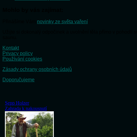
Mohlo by vás zajímat:
Přinášíme Vám
novinky ze světa vaření
Užijte si dokonalý odpočinek a uvolnění těla přímo v pohodlí
saunu.
Kontakt
Privacy policy
Používání cookies
Zásady ochrany osobních údajů
Doporučujeme