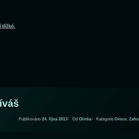
í těžké.
íváš
Aktualizováno
23. října 2013
Publikováno
24. října 2013
Od
Olinka
Kategorie:
Ovoce
,
Zahr