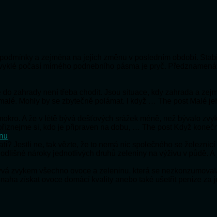
ní podmínky a zejména na jejich změnu v posledním období. Stabi
bvyklé počasí mírného podnebního pásma je pryč. Předznamená
 že do zahrady není třeba chodit. Jsou situace, kdy zahrada a ze
 malé. Mohly by se zbytečně polámat. I když … The post Malé je
e mokro. A že v létě bývá dešťových srážek méně, než bývalo zv
e přiznejme si, kdo je připraven na dobu, … The post Když koneč
onu
ratí? Jestli ne, tak vězte, že to nemá nic společného se železnic
 odlišné nároky jednotlivých druhů zeleniny na výživu v půdě. A
bývá zvykem všechno ovoce a zeleninu, která se nezkonzumoval
snaha získat ovoce domácí kvality anebo také ušetřit peníze za