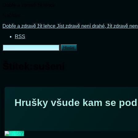
Dobře a zdravě žít lehce
Načítání...
Přejít
Dobře a zdravě žít lehce
Jíst zdravě není drahé, žít zdravě nen
k
RSS
obsahu
webu
Vyhledávání
Štítek:
sušení
Hrušky všude kam se pod