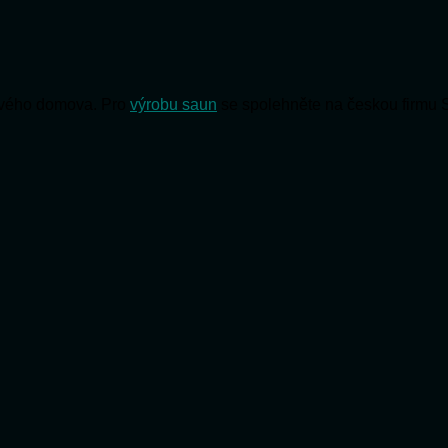
 svého domova. Pro
výrobu saun
se spolehněte na českou firmu 