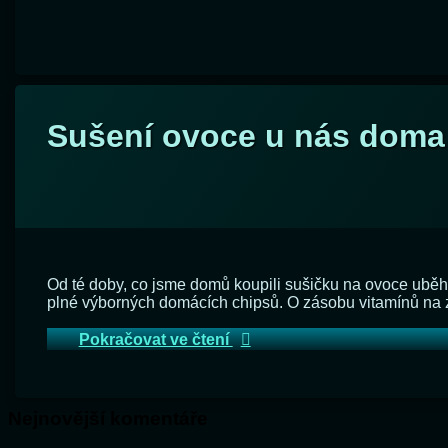
Označeno
Sušení ovoce u nás doma
tagem
čerstvé
cukr
domácí
hrušky
jablka
ovoce
Od té doby, co jsme domů koupili sušičku na ovoce uběhl
plátky
plné výborných domácích chipsů. O zásobu vitamínů na
sušení
sušička
Sušení ovoce u nás doma
Pokračovat ve čtení
ovoce
úroda
vitamíny
Nejnovější komentáře
vláknina
zahrada