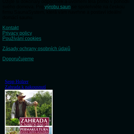
Užijte si dokonalý odpočinek a uvolnění těla přímo v pohodlí
svého domova. Pro
výrobu saun
se spolehněte na českou
firmu SaunaSystem, která vám navrhne a postaví ideální
domácí saunu.
Kontakt
Privacy policy
Používání cookies
Zásady ochrany osobních údajů
Doporučujeme