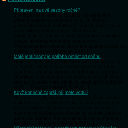
Připraveni na dvě sezóny ročně?
Mnozí pěstitelé zeleniny si stěžují na nepříznivé
přírodní podmínky a zejména na jejich změnu v
posledním období. Stabilita pěstování je pryč a dávné
pranostiky už dlouho neplatí. Na ověřené
agrotechnické termíny se nedá spolehnout a obvyklé
počasí mírného podnebního pásma je pryč.
Předznamenává to konec obvyklého způsobu práce na
našich … The post Připraveni na […]
Malé jehličnany je potřeba omést od sněhu
I když se často říká, že zahrada v zimě spí, není to tak,
že do zahrady není třeba chodit. Jsou situace, kdy
zahrada a zejména stromy v ní potřebují naši pomoc.
Například když napadne více sněhu a naše jehličnaté
stromy jsou ještě malé. Mohly by se zbytečně polámat. I
když … The post Malé jehličnany […]
Když konečně zaprší, přijmete vodu?
Už jsme si zvykli, že podzim je u nás deštivý a všude je
mokro. A že v létě bývá dešťových srážek méně, než
bývalo zvykem. Stížnosti na sucho slyšíme všude,
nejen od zemědělců, odvolávajíc se na deficit vláhy v
půdě vůči průměru. Ale přiznejme si, kdo je připraven
na dobu, … The post Když konečně […]