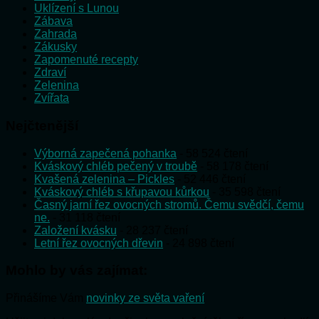
Uklízení s Lunou
Zábava
Zahrada
Zákusky
Zapomenuté recepty
Zdraví
Zelenina
Zvířata
Nejčtenější
Výborná zapečená pohanka
- 58 524 čtení
Kváskový chléb pečený v troubě
- 58 178 čtení
Kvašená zelenina – Pickles
- 52 446 čtení
Kváskový chléb s křupavou kůrkou
- 35 598 čtení
Časný jarní řez ovocných stromů. Čemu svědčí, čemu
ne.
- 31 118 čtení
Založení kvásku
- 28 237 čtení
Letní řez ovocných dřevin
- 24 898 čtení
Mohlo by vás zajímat:
Přinášíme Vám
novinky ze světa vaření