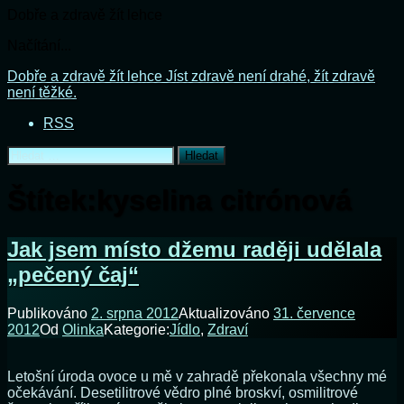
Dobře a zdravě žít lehce
Načítání...
Přejít
Dobře a zdravě žít lehce
Jíst zdravě není drahé, žít zdravě
k
není těžké.
obsahu
RSS
webu
Vyhledávání
Štítek:
kyselina citrónová
Jak jsem místo džemu raději udělala
„pečený čaj“
Publikováno
2. srpna 2012
Aktualizováno
31. července
2012
Od
Olinka
Kategorie:
Jídlo
,
Zdraví
Letošní úroda ovoce u mě v zahradě překonala všechny mé
očekávání. Desetilitrové vědro plné broskví, osmilitrové