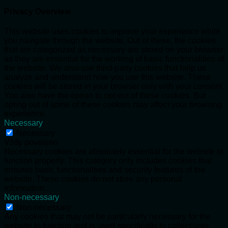
Privacy Overview
This website uses cookies to improve your experience while
you navigate through the website. Out of these, the cookies
that are categorized as necessary are stored on your browser
as they are essential for the working of basic functionalities of
the website. We also use third-party cookies that help us
analyze and understand how you use this website. These
cookies will be stored in your browser only with your consent.
You also have the option to opt-out of these cookies. But
opting out of some of these cookies may affect your browsing
experience.
Necessary
Necessary
Vždy povoleno
Necessary cookies are absolutely essential for the website to
function properly. This category only includes cookies that
ensures basic functionalities and security features of the
website. These cookies do not store any personal
information.
Non-necessary
Non-necessary
Any cookies that may not be particularly necessary for the
website to function and is used specifically to collect user