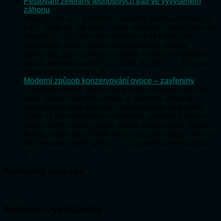
Pěstování zeleniny jednotlivých tratí ve vyvýšeném
záhonu
Slyšely jste už o pěstování zeleniny podle jednotlivých
tratí? Jestli ne, tak vězte, že to nemá nic společného se
železnicí a už vůbec ne s nějakou tratí pro běžce-
závodníky. Je to označení pro zastaralý způsob
pěstování, prý využívající odlišné nároky jednotlivých
druhů zeleniny na výživu v půdě. A jaký to … The post
Pěstování zeleniny […]
Moderní způsob konzervování ovoce – zavřeniny
V domácnostech, které mají přístup k plodům zahrady,
bývá zvykem všechno ovoce a zeleninu, která se
nezkonzumovala čerstvá, zakonzervovat na později.
Dnes už není důvodem nedostatek potravin či přímo
ovoce mimo sezóny, spíše snaha získat ovoce domácí
kvality anebo také ušetřit peníze za jeho nákup. No ani
konzervování není úplně … The post Moderní způsob
[…]
Náhodný obrázek
Poslední vyhledávání