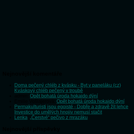
Nejnovější komentáře
Doma pečený chléb z kvásku - Byt v paneláku (cz)
:
Kváskový chléb pečený v troubě
admin
:
Opět bohatá úroda hokaido dýní
Emilie Vošlajerová
:
Opět bohatá úroda hokaido dýní
Permakulturisti jsou egoisté - Dobře a zdravě žít lehce
:
Investice do umělých hnojiv nemusí stačit
Lenka
:
„Čerstvé“ pečivo z mrazáku
Nejnovější příspěvky