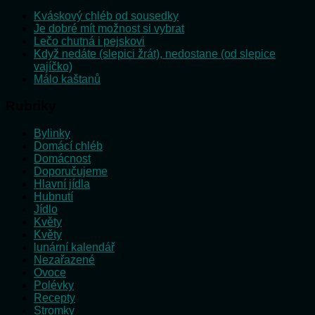
Kváskový chléb od sousedky
Je dobré mít možnost si vybrat
Lečo chutná i pejskovi
Když nedáte (slepici žrát), nedostane (od slepice
vajíčko)
Málo kaštanů
Rubriky
Bylinky
Domácí chléb
Domácnost
Doporučujeme
Hlavní jídla
Hubnutí
Jídlo
Květy
Květy
lunární kalendář
Nezařazené
Ovoce
Polévky
Recepty
Stromky