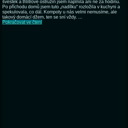
švestek a třílitrové ostružin jsem naplnila ani ne za hodinu.
Po příchodu domů jsem tuto „nadílku“ rozložila v kuchyni a
spekulovala, co dál. Kompoty u nás velmi nemusíme, ale
takový domácí džem, ten se sní vždy. …
Jak
Pokračovat ve čtení
jsem
místo
džemu
raději
udělala
„pečený
čaj“