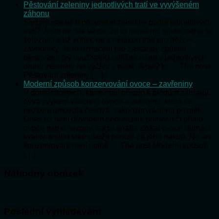
Pěstování zeleniny jednotlivých tratí ve vyvýšeném
záhonu
Slyšely jste už o pěstování zeleniny podle jednotlivých
tratí? Jestli ne, tak vězte, že to nemá nic společného se
železnicí a už vůbec ne s nějakou tratí pro běžce-
závodníky. Je to označení pro zastaralý způsob
pěstování, prý využívající odlišné nároky jednotlivých
druhů zeleniny na výživu v půdě. A jaký to … The post
Pěstování zeleniny […]
Moderní způsob konzervování ovoce – zavřeniny
V domácnostech, které mají přístup k plodům zahrady,
bývá zvykem všechno ovoce a zeleninu, která se
nezkonzumovala čerstvá, zakonzervovat na později.
Dnes už není důvodem nedostatek potravin či přímo
ovoce mimo sezóny, spíše snaha získat ovoce domácí
kvality anebo také ušetřit peníze za jeho nákup. No ani
konzervování není úplně … The post Moderní způsob
[…]
Náhodný obrázek
Poslední vyhledávání