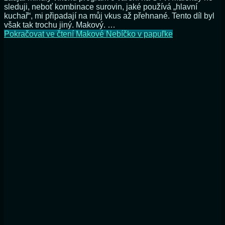
sleduji, neboť kombinace surovin, jaké používá „hlavní
kuchař“, mi připadají na můj vkus až přehnané. Tento díl byl
však tak trochu jiný. Makový. …
Pokračovat ve čtení
Makové Nebíčko v papuľke