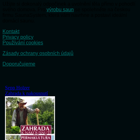
Užijte si dokonalý odpočinek a uvolnění těla přímo v pohodlí
svého domova. Pro
výrobu saun
se spolehněte na českou
firmu SaunaSystem, která vám navrhne a postaví ideální
domácí saunu.
Kontakt
Privacy policy
Používání cookies
Zásady ochrany osobních údajů
Doporučujeme