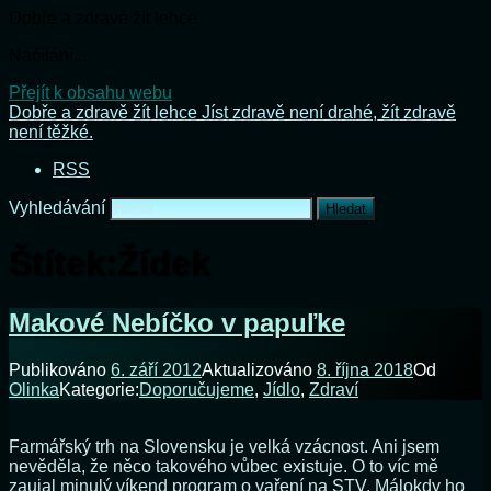
Dobře a zdravě žít lehce
Načítání...
Přejít k obsahu webu
Dobře a zdravě žít lehce
Jíst zdravě není drahé, žít zdravě
není těžké.
RSS
Vyhledávání
Štítek:
Žídek
Makové Nebíčko v papuľke
Publikováno
6. září 2012
Aktualizováno
8. října 2018
Od
Olinka
Kategorie:
Doporučujeme
,
Jídlo
,
Zdraví
Farmářský trh na Slovensku je velká vzácnost. Ani jsem
nevěděla, že něco takového vůbec existuje. O to víc mě
zaujal minulý víkend program o vaření na STV. Málokdy ho