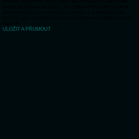
website to function and is used specifically to collect user
personal data via analytics, ads, other embedded contents
are termed as non-necessary cookies. It is mandatory to
procure user consent prior to running these cookies on your
website.
ULOŽIT A PŘIJMOUT