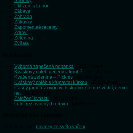
Stromky
Uklízení s Lunou
Zábava
Zahrada
Zákusky
Zapomenuté recepty
Zdraví
Zelenina
Zvířata
Nejčtenější
Výborná zapečená pohanka
- 58 524 čtení
Kváskový chléb pečený v troubě
- 58 178 čtení
Kvašená zelenina – Pickles
- 52 444 čtení
Kváskový chléb s křupavou kůrkou
- 35 597 čtení
Časný jarní řez ovocných stromů. Čemu svědčí, čemu
ne.
- 31 118 čtení
Založení kvásku
- 28 237 čtení
Letní řez ovocných dřevin
- 24 898 čtení
Mohlo by vás zajímat:
Přinášíme Vám
novinky ze světa vaření