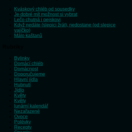
Kváskový chléb od sousedky
Je dobré mít možnost si vybrat
Lečo chutná i pejskovi
Když nedáte (slepici žrát), nedostane (od slepice
vajíčko)
Málo kaštanů
Rubriky
Bylinky
Domácí chléb
Domácnost
Doporučujeme
Hlavní jídla
Hubnutí
Jídlo
Květy
Květy
lunární kalendář
Nezařazené
Ovoce
Polévky
Recepty