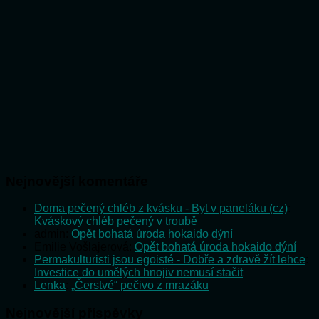
Nejnovější komentáře
Doma pečený chléb z kvásku - Byt v paneláku (cz)
:
Kváskový chléb pečený v troubě
admin
:
Opět bohatá úroda hokaido dýní
Emilie Vošlajerová
:
Opět bohatá úroda hokaido dýní
Permakulturisti jsou egoisté - Dobře a zdravě žít lehce
:
Investice do umělých hnojiv nemusí stačit
Lenka
:
„Čerstvé“ pečivo z mrazáku
Nejnovější příspěvky