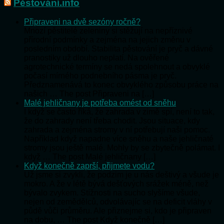
Pěstování.info
Připraveni na dvě sezóny ročně?
Mnozí pěstitelé zeleniny si stěžují na nepříznivé
přírodní podmínky a zejména na jejich změnu v
posledním období. Stabilita pěstování je pryč a dávné
pranostiky už dlouho neplatí. Na ověřené
agrotechnické termíny se nedá spolehnout a obvyklé
počasí mírného podnebního pásma je pryč.
Předznamenává to konec obvyklého způsobu práce na
našich … The post Připraveni na […]
Malé jehličnany je potřeba omést od sněhu
I když se často říká, že zahrada v zimě spí, není to tak,
že do zahrady není třeba chodit. Jsou situace, kdy
zahrada a zejména stromy v ní potřebují naši pomoc.
Například když napadne více sněhu a naše jehličnaté
stromy jsou ještě malé. Mohly by se zbytečně polámat. I
když … The post Malé jehličnany […]
Když konečně zaprší, přijmete vodu?
Už jsme si zvykli, že podzim je u nás deštivý a všude je
mokro. A že v létě bývá dešťových srážek méně, než
bývalo zvykem. Stížnosti na sucho slyšíme všude,
nejen od zemědělců, odvolávajíc se na deficit vláhy v
půdě vůči průměru. Ale přiznejme si, kdo je připraven
na dobu, … The post Když konečně […]