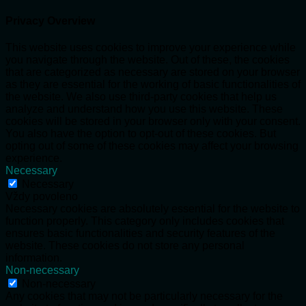
Privacy Overview
This website uses cookies to improve your experience while
you navigate through the website. Out of these, the cookies
that are categorized as necessary are stored on your browser
as they are essential for the working of basic functionalities of
the website. We also use third-party cookies that help us
analyze and understand how you use this website. These
cookies will be stored in your browser only with your consent.
You also have the option to opt-out of these cookies. But
opting out of some of these cookies may affect your browsing
experience.
Necessary
Necessary
Vždy povoleno
Necessary cookies are absolutely essential for the website to
function properly. This category only includes cookies that
ensures basic functionalities and security features of the
website. These cookies do not store any personal
information.
Non-necessary
Non-necessary
Any cookies that may not be particularly necessary for the