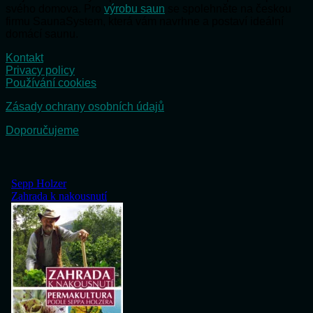
svého domova. Pro
výrobu saun
se spolehněte na českou
firmu SaunaSystem, která vám navrhne a postaví ideální
domácí saunu.
Kontakt
Privacy policy
Používání cookies
Zásady ochrany osobních údajů
Doporučujeme