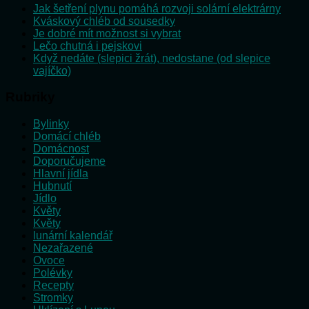
Jak šetření plynu pomáhá rozvoji solární elektrárny
Kváskový chléb od sousedky
Je dobré mít možnost si vybrat
Lečo chutná i pejskovi
Když nedáte (slepici žrát), nedostane (od slepice
vajíčko)
Rubriky
Bylinky
Domácí chléb
Domácnost
Doporučujeme
Hlavní jídla
Hubnutí
Jídlo
Květy
Květy
lunární kalendář
Nezařazené
Ovoce
Polévky
Recepty
Stromky