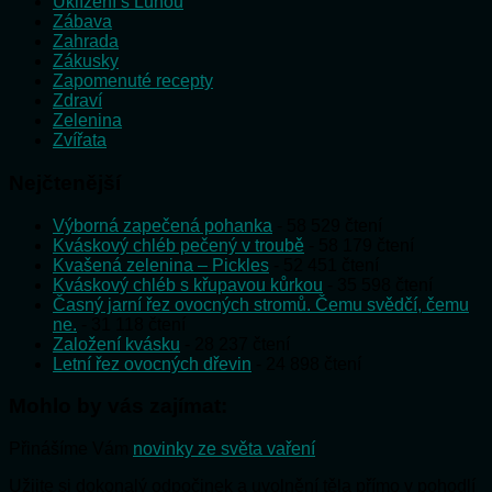
Uklízení s Lunou
Zábava
Zahrada
Zákusky
Zapomenuté recepty
Zdraví
Zelenina
Zvířata
Nejčtenější
Výborná zapečená pohanka
- 58 529 čtení
Kváskový chléb pečený v troubě
- 58 179 čtení
Kvašená zelenina – Pickles
- 52 451 čtení
Kváskový chléb s křupavou kůrkou
- 35 598 čtení
Časný jarní řez ovocných stromů. Čemu svědčí, čemu
ne.
- 31 118 čtení
Založení kvásku
- 28 237 čtení
Letní řez ovocných dřevin
- 24 898 čtení
Mohlo by vás zajímat:
Přinášíme Vám
novinky ze světa vaření
Užijte si dokonalý odpočinek a uvolnění těla přímo v pohodlí