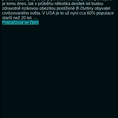
je tomu dnes, tak v průběhu několika desítek let budou
zdravotně rizikovou obezitou postižené tři čtvrtiny obyvatel
civilizovaného světa. V USA je to už nyní cca 60% populace
starší než 20 let. …
Obezita
Pokračovat ve čtení
jako
epidemie
21.
století