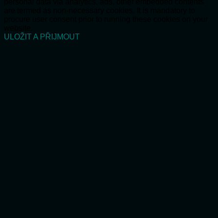
personal data via analytics, ads, other embedded contents
are termed as non-necessary cookies. It is mandatory to
procure user consent prior to running these cookies on your
website.
ULOŽIT A PŘIJMOUT