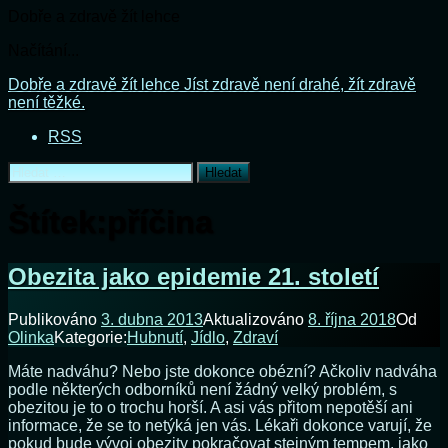
Dobře a zdravě žít lehce
Načítání...
Přejít
Dobře a zdravě žít lehce
Jíst zdravě není drahé, žít zdravě
k
není těžké.
obsahu
RSS
webu
Vyhledávání
Štítek:
příčina
Obezita jako epidemie 21. století
Publikováno
3. dubna 2013
Aktualizováno
8. října 2018
Od
Olinka
Kategorie:
Hubnutí
,
Jídlo
,
Zdraví
Máte nadváhu? Nebo jste dokonce obézní? Ačkoliv nadváha
podle některých odborníků není žádný velký problém, s
obezitou je to o trochu horší. A asi vás přitom nepotěší ani
informace, že se to netýká jen vás. Lékaři dokonce varují, že
pokud bude vývoj obezity pokračovat stejným tempem, jako