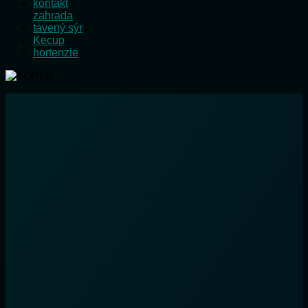
kontakt
zahrada
tavený sýr
Kecup
hortenzie