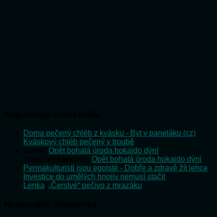
Nejnovější komentáře
Doma pečený chléb z kvásku - Byt v paneláku (cz)
:
Kváskový chléb pečený v troubě
admin
:
Opět bohatá úroda hokaido dýní
Emilie Vošlajerová
:
Opět bohatá úroda hokaido dýní
Permakulturisti jsou egoisté - Dobře a zdravě žít lehce
:
Investice do umělých hnojiv nemusí stačit
Lenka
:
„Čerstvé“ pečivo z mrazáku
Nejnovější příspěvky