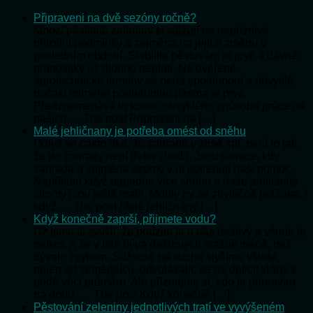
Připraveni na dvě sezóny ročně?
Mnozí pěstitelé zeleniny si stěžují na nepříznivé
přírodní podmínky a zejména na jejich změnu v
posledním období. Stabilita pěstování je pryč a dávné
pranostiky už dlouho neplatí. Na ověřené
agrotechnické termíny se nedá spolehnout a obvyklé
počasí mírného podnebního pásma je pryč.
Předznamenává to konec obvyklého způsobu práce na
našich … The post Připraveni na […]
Malé jehličnany je potřeba omést od sněhu
I když se často říká, že zahrada v zimě spí, není to tak,
že do zahrady není třeba chodit. Jsou situace, kdy
zahrada a zejména stromy v ní potřebují naši pomoc.
Například když napadne více sněhu a naše jehličnaté
stromy jsou ještě malé. Mohly by se zbytečně polámat. I
když … The post Malé jehličnany […]
Když konečně zaprší, přijmete vodu?
Už jsme si zvykli, že podzim je u nás deštivý a všude je
mokro. A že v létě bývá dešťových srážek méně, než
bývalo zvykem. Stížnosti na sucho slyšíme všude,
nejen od zemědělců, odvolávajíc se na deficit vláhy v
půdě vůči průměru. Ale přiznejme si, kdo je připraven
na dobu, … The post Když konečně […]
Pěstování zeleniny jednotlivých tratí ve vyvýšeném