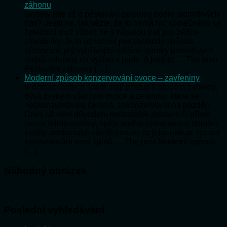
záhonu
Slyšely jste už o pěstování zeleniny podle jednotlivých
tratí? Jestli ne, tak vězte, že to nemá nic společného se
železnicí a už vůbec ne s nějakou tratí pro běžce-
závodníky. Je to označení pro zastaralý způsob
pěstování, prý využívající odlišné nároky jednotlivých
druhů zeleniny na výživu v půdě. A jaký to … The post
Pěstování zeleniny […]
Moderní způsob konzervování ovoce – zavřeniny
V domácnostech, které mají přístup k plodům zahrady,
bývá zvykem všechno ovoce a zeleninu, která se
nezkonzumovala čerstvá, zakonzervovat na později.
Dnes už není důvodem nedostatek potravin či přímo
ovoce mimo sezóny, spíše snaha získat ovoce domácí
kvality anebo také ušetřit peníze za jeho nákup. No ani
konzervování není úplně … The post Moderní způsob
[…]
Náhodný obrázek
Poslední vyhledávání