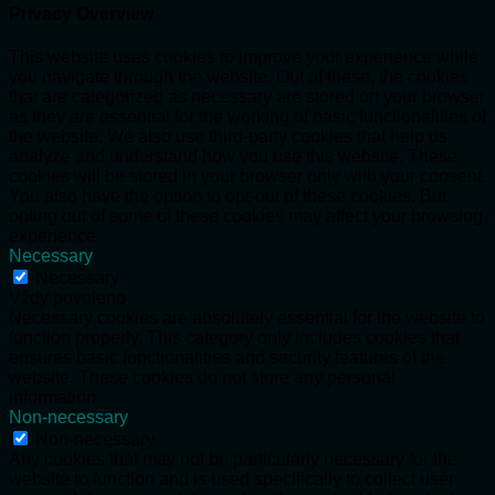
Privacy Overview
This website uses cookies to improve your experience while
you navigate through the website. Out of these, the cookies
that are categorized as necessary are stored on your browser
as they are essential for the working of basic functionalities of
the website. We also use third-party cookies that help us
analyze and understand how you use this website. These
cookies will be stored in your browser only with your consent.
You also have the option to opt-out of these cookies. But
opting out of some of these cookies may affect your browsing
experience.
Necessary
Necessary
Vždy povoleno
Necessary cookies are absolutely essential for the website to
function properly. This category only includes cookies that
ensures basic functionalities and security features of the
website. These cookies do not store any personal
information.
Non-necessary
Non-necessary
Any cookies that may not be particularly necessary for the
website to function and is used specifically to collect user