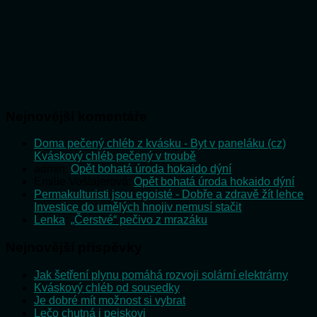
Nejnovější komentáře
Doma pečený chléb z kvásku - Byt v paneláku (cz)
:
Kváskový chléb pečený v troubě
admin
:
Opět bohatá úroda hokaido dýní
Emilie Vošlajerová
:
Opět bohatá úroda hokaido dýní
Permakulturisti jsou egoisté - Dobře a zdravě žít lehce
:
Investice do umělých hnojiv nemusí stačit
Lenka
:
„Čerstvé“ pečivo z mrazáku
Nejnovější příspěvky
Jak šetření plynu pomáhá rozvoji solární elektrárny
Kváskový chléb od sousedky
Je dobré mít možnost si vybrat
Lečo chutná i pejskovi