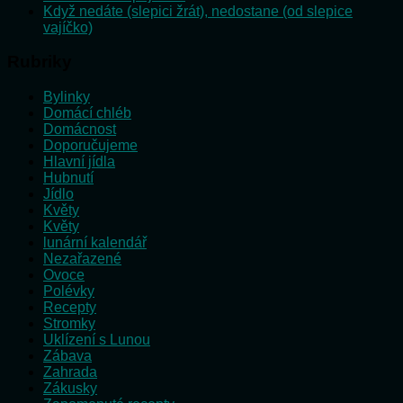
Když nedáte (slepici žrát), nedostane (od slepice
vajíčko)
Rubriky
Bylinky
Domácí chléb
Domácnost
Doporučujeme
Hlavní jídla
Hubnutí
Jídlo
Květy
Květy
lunární kalendář
Nezařazené
Ovoce
Polévky
Recepty
Stromky
Uklízení s Lunou
Zábava
Zahrada
Zákusky