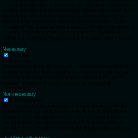
that are categorized as necessary are stored on your browser
as they are essential for the working of basic functionalities of
the website. We also use third-party cookies that help us
analyze and understand how you use this website. These
cookies will be stored in your browser only with your consent.
You also have the option to opt-out of these cookies. But
opting out of some of these cookies may affect your browsing
experience.
Necessary
Necessary
Vždy povoleno
Necessary cookies are absolutely essential for the website to
function properly. This category only includes cookies that
ensures basic functionalities and security features of the
website. These cookies do not store any personal
information.
Non-necessary
Non-necessary
Any cookies that may not be particularly necessary for the
website to function and is used specifically to collect user
personal data via analytics, ads, other embedded contents
are termed as non-necessary cookies. It is mandatory to
procure user consent prior to running these cookies on your
website.