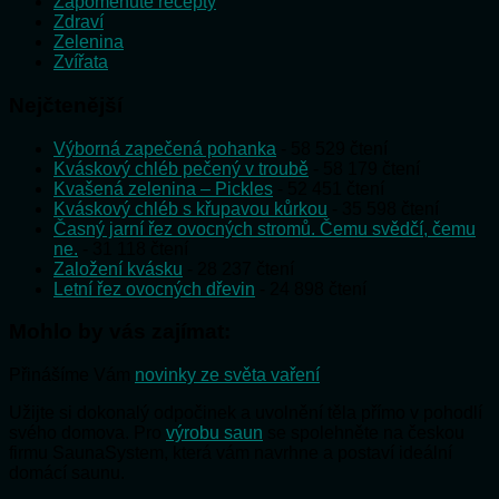
Zapomenuté recepty
Zdraví
Zelenina
Zvířata
Nejčtenější
Výborná zapečená pohanka
- 58 529 čtení
Kváskový chléb pečený v troubě
- 58 179 čtení
Kvašená zelenina – Pickles
- 52 451 čtení
Kváskový chléb s křupavou kůrkou
- 35 598 čtení
Časný jarní řez ovocných stromů. Čemu svědčí, čemu
ne.
- 31 118 čtení
Založení kvásku
- 28 237 čtení
Letní řez ovocných dřevin
- 24 898 čtení
Mohlo by vás zajímat:
Přinášíme Vám
novinky ze světa vaření
Užijte si dokonalý odpočinek a uvolnění těla přímo v pohodlí
svého domova. Pro
výrobu saun
se spolehněte na českou
firmu SaunaSystem, která vám navrhne a postaví ideální
domácí saunu.