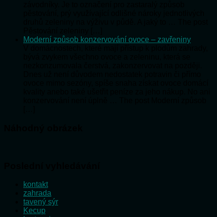
závodníky. Je to označení pro zastaralý způsob
pěstování, prý využívající odlišné nároky jednotlivých
druhů zeleniny na výživu v půdě. A jaký to … The post
Pěstování zeleniny […]
Moderní způsob konzervování ovoce – zavřeniny
V domácnostech, které mají přístup k plodům zahrady,
bývá zvykem všechno ovoce a zeleninu, která se
nezkonzumovala čerstvá, zakonzervovat na později.
Dnes už není důvodem nedostatek potravin či přímo
ovoce mimo sezóny, spíše snaha získat ovoce domácí
kvality anebo také ušetřit peníze za jeho nákup. No ani
konzervování není úplně … The post Moderní způsob
[…]
Náhodný obrázek
Poslední vyhledávání
kontakt
zahrada
tavený sýr
Kecup