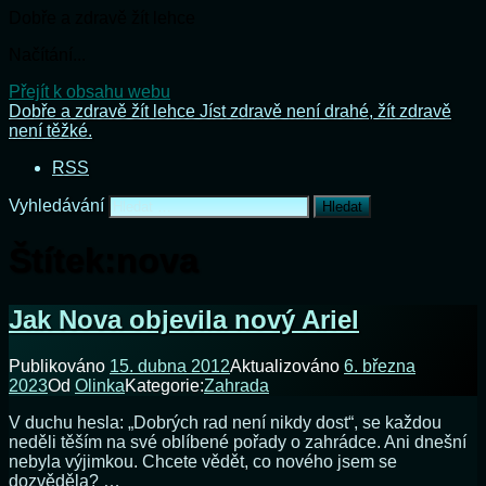
Dobře a zdravě žít lehce
Načítání...
Přejít k obsahu webu
Dobře a zdravě žít lehce
Jíst zdravě není drahé, žít zdravě
není těžké.
RSS
Vyhledávání
Štítek:
nova
Jak Nova objevila nový Ariel
Publikováno
15. dubna 2012
Aktualizováno
6. března
2023
Od
Olinka
Kategorie:
Zahrada
V duchu hesla: „Dobrých rad není nikdy dost“, se každou
neděli těším na své oblíbené pořady o zahrádce. Ani dnešní
nebyla výjimkou. Chcete vědět, co nového jsem se
dozvěděla? …