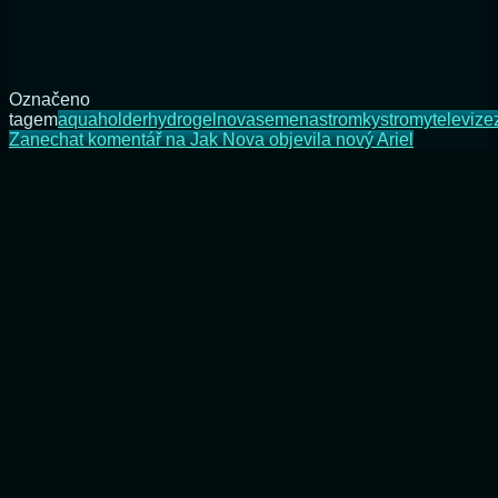
Označeno
tagem
aquaholder
hydrogel
nova
semena
stromky
stromy
televize
Zanechat komentář
na Jak Nova objevila nový Ariel