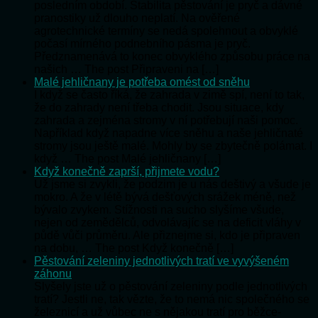
posledním období. Stabilita pěstování je pryč a dávné
pranostiky už dlouho neplatí. Na ověřené
agrotechnické termíny se nedá spolehnout a obvyklé
počasí mírného podnebního pásma je pryč.
Předznamenává to konec obvyklého způsobu práce na
našich … The post Připraveni na […]
Malé jehličnany je potřeba omést od sněhu
I když se často říká, že zahrada v zimě spí, není to tak,
že do zahrady není třeba chodit. Jsou situace, kdy
zahrada a zejména stromy v ní potřebují naši pomoc.
Například když napadne více sněhu a naše jehličnaté
stromy jsou ještě malé. Mohly by se zbytečně polámat. I
když … The post Malé jehličnany […]
Když konečně zaprší, přijmete vodu?
Už jsme si zvykli, že podzim je u nás deštivý a všude je
mokro. A že v létě bývá dešťových srážek méně, než
bývalo zvykem. Stížnosti na sucho slyšíme všude,
nejen od zemědělců, odvolávajíc se na deficit vláhy v
půdě vůči průměru. Ale přiznejme si, kdo je připraven
na dobu, … The post Když konečně […]
Pěstování zeleniny jednotlivých tratí ve vyvýšeném
záhonu
Slyšely jste už o pěstování zeleniny podle jednotlivých
tratí? Jestli ne, tak vězte, že to nemá nic společného se
železnicí a už vůbec ne s nějakou tratí pro běžce-