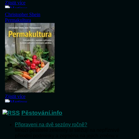
Pěstování.info
Připraveni na dvě sezóny ročně?
Mnozí pěstitelé zeleniny si stěžují na nepříznivé
přírodní podmínky a zejména na jejich změnu v