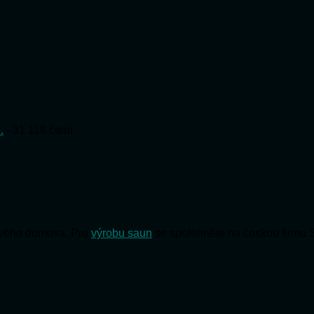
.
- 31 118 čtení
 svého domova. Pro
výrobu saun
se spolehněte na českou firmu 