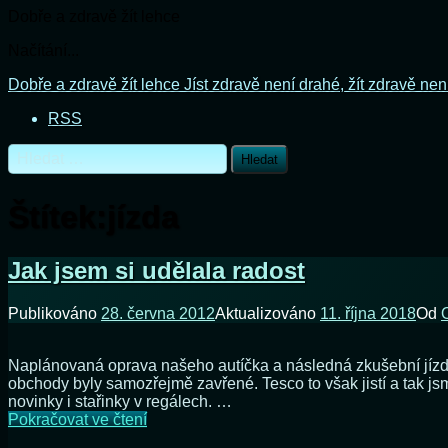
Dobře a zdravě žít lehce
Načítání...
Přejít
Dobře a zdravě žít lehce
Jíst zdravě není drahé, žít zdravě nen
k
RSS
obsahu
webu
Vyhledávání
Štítek:
jízda
Jak jsem si udělala radost
Publikováno
28. června 2012
Aktualizováno
11. října 2018
Od
Naplánovaná oprava našeho autíčka a následná zkušební jízda
obchody byly samozřejmě zavřené. Tesco to však jistí a tak jsm
novinky i stařinky v regálech. …
Jak
Pokračovat ve čtení
jsem