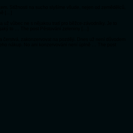
ykem. Stížnosti na sucho slyšíme všude, nejen od zemědělců,
ně […]
í a už vůbec ne s nějakou tratí pro běžce-závodníky. Je to
 jaký to … The post Pěstování zeleniny […]
a čerstvá, zakonzervovat na později. Dnes už není důvodem
 jeho nákup. No ani konzervování není úplně … The post