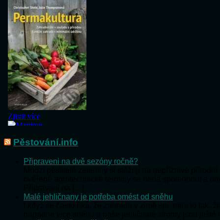
Pěstování.info
Připraveni na dvě sezóny ročně?
Mnozí pěstitelé zeleniny si stěžují na nepříznivé přírod
ověřené agrotechnické termíny se nedá spolehnout a o
Připraveni na […]
Malé jehličnany je potřeba omést od sněhu
I když se často říká, že zahrada v zimě spí, není to tak,
napadne více sněhu a naše jehličnaté stromy jsou ještě