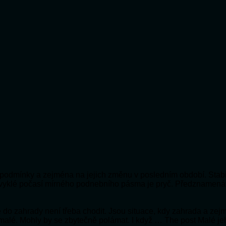
ní podmínky a zejména na jejich změnu v posledním období. Stabi
bvyklé počasí mírného podnebního pásma je pryč. Předznamená
 že do zahrady není třeba chodit. Jsou situace, kdy zahrada a ze
 malé. Mohly by se zbytečně polámat. I když … The post Malé je