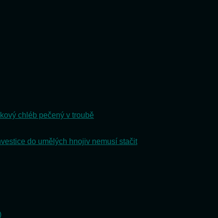
kový chléb pečený v troubě
nvestice do umělých hnojiv nemusí stačit
)