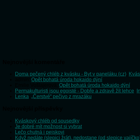
Nejnovější komentáře
Doma pečený chléb z kvásku - Byt v paneláku (cz)
:
Kvás
admin
:
Opět bohatá úroda hokaido dýní
Emilie Vošlajerová
:
Opět bohatá úroda hokaido dýní
Permakulturisti jsou egoisté - Dobře a zdravě žít lehce
:
I
Lenka
:
„Čerstvé“ pečivo z mrazáku
Nejnovější příspěvky
Kváskový chléb od sousedky
Je dobré mít možnost si vybrat
Lečo chutná i pejskovi
Když nedáte (slepici žrát), nedostane (od slepice vajíčko