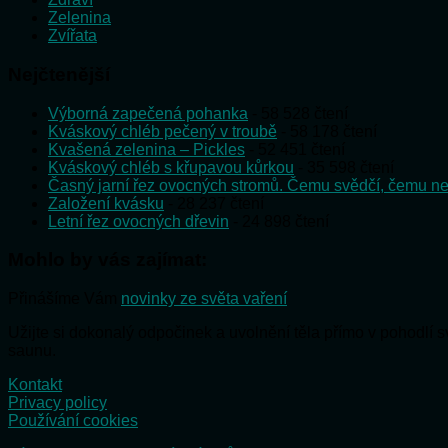
Zelenina
Zvířata
Nejčtenější
Výborná zapečená pohanka
- 58 528 čtení
Kváskový chléb pečený v troubě
- 58 178 čtení
Kvašená zelenina – Pickles
- 52 451 čtení
Kváskový chléb s křupavou kůrkou
- 35 598 čtení
Časný jarní řez ovocných stromů. Čemu svědčí, čemu ne
Založení kvásku
- 28 237 čtení
Letní řez ovocných dřevin
- 24 898 čtení
Mohlo by vás zajímat:
Přinášíme Vám
novinky ze světa vaření
Užijte si dokonalý odpočinek a uvolnění těla přímo v pohodlí
saunu.
Kontakt
Privacy policy
Používání cookies