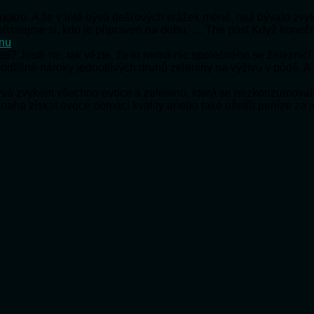
e mokro. A že v létě bývá dešťových srážek méně, než bývalo zv
e přiznejme si, kdo je připraven na dobu, … The post Když koneč
onu
ratí? Jestli ne, tak vězte, že to nemá nic společného se železnic
 odlišné nároky jednotlivých druhů zeleniny na výživu v půdě. A
bývá zvykem všechno ovoce a zeleninu, která se nezkonzumoval
snaha získat ovoce domácí kvality anebo také ušetřit peníze za