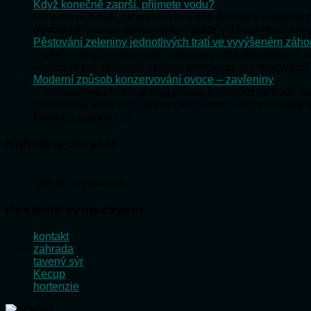
Když konečně zaprší, přijmete vodu?
Už jsme si zvykli, že podzim je u nás deštivý a všude j
odvolávajíc se na deficit vláhy v půdě vůči průměru. Al
Pěstování zeleniny jednotlivých tratí ve vyvýšeném záh
Slyšely jste už o pěstování zeleniny podle jednotlivých t
označení pro zastaralý způsob pěstování, prý využívající
Moderní způsob konzervování ovoce – zavřeniny
V domácnostech, které mají přístup k plodům zahrady, 
nedostatek potravin či přímo ovoce mimo sezóny, spíše 
Moderní způsob […]
Náhodný obrázek
Děti na trampolíně
Poslední vyhledávání
kontakt
zahrada
tavený sýr
Kecup
hortenzie