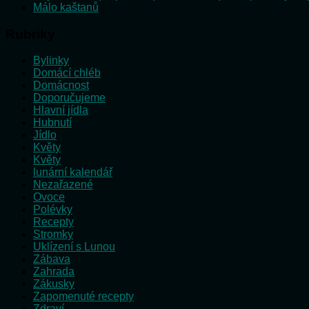
Málo kaštanů
Rubriky
Bylinky
Domácí chléb
Domácnost
Doporučujeme
Hlavní jídla
Hubnutí
Jídlo
Květy
Květy
lunární kalendář
Nezařazené
Ovoce
Polévky
Recepty
Stromky
Uklízení s Lunou
Zábava
Zahrada
Zákusky
Zapomenuté recepty
Zdraví