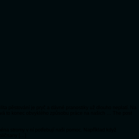
lita pěstování je pryč a dávné pranostiky už dlouho neplatí. Na
vá to konec obvyklého způsobu práce na našich … The post
jména stromy v ní potřebují naši pomoc. Například když
hličnany […]