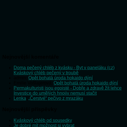
Nejnovější komentáře
Doma pečený chléb z kvásku - Byt v paneláku (cz)
:
Kváskový chléb pečený v troubě
admin
:
Opět bohatá úroda hokaido dýní
Emilie Vošlajerová
:
Opět bohatá úroda hokaido dýní
Permakulturisti jsou egoisté - Dobře a zdravě žít lehce
:
Investice do umělých hnojiv nemusí stačit
Lenka
:
„Čerstvé“ pečivo z mrazáku
Nejnovější příspěvky
Kváskový chléb od sousedky
Je dobré mít možnost si vybrat