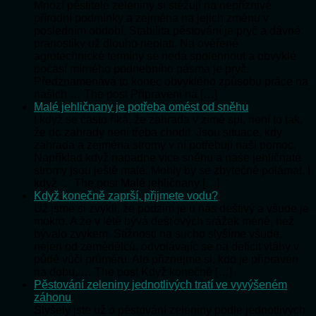
Mnozí pěstitelé zeleniny si stěžují na nepříznivé
přírodní podmínky a zejména na jejich změnu v
posledním období. Stabilita pěstování je pryč a dávné
pranostiky už dlouho neplatí. Na ověřené
agrotechnické termíny se nedá spolehnout a obvyklé
počasí mírného podnebního pásma je pryč.
Předznamenává to konec obvyklého způsobu práce na
našich … The post Připraveni na […]
Malé jehličnany je potřeba omést od sněhu
I když se často říká, že zahrada v zimě spí, není to tak,
že do zahrady není třeba chodit. Jsou situace, kdy
zahrada a zejména stromy v ní potřebují naši pomoc.
Například když napadne více sněhu a naše jehličnaté
stromy jsou ještě malé. Mohly by se zbytečně polámat. I
když … The post Malé jehličnany […]
Když konečně zaprší, přijmete vodu?
Už jsme si zvykli, že podzim je u nás deštivý a všude je
mokro. A že v létě bývá dešťových srážek méně, než
bývalo zvykem. Stížnosti na sucho slyšíme všude,
nejen od zemědělců, odvolávajíc se na deficit vláhy v
půdě vůči průměru. Ale přiznejme si, kdo je připraven
na dobu, … The post Když konečně […]
Pěstování zeleniny jednotlivých tratí ve vyvýšeném
záhonu
Slyšely jste už o pěstování zeleniny podle jednotlivých