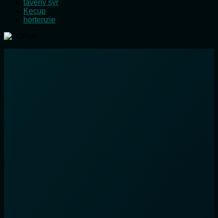
tavený sýr
Kecup
hortenzie