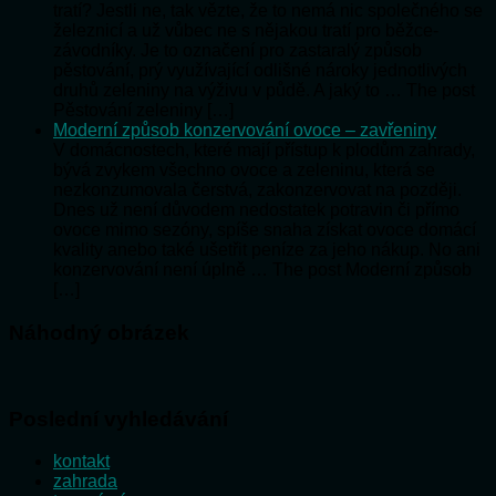
tratí? Jestli ne, tak vězte, že to nemá nic společného se
železnicí a už vůbec ne s nějakou tratí pro běžce-
závodníky. Je to označení pro zastaralý způsob
pěstování, prý využívající odlišné nároky jednotlivých
druhů zeleniny na výživu v půdě. A jaký to … The post
Pěstování zeleniny […]
Moderní způsob konzervování ovoce – zavřeniny
V domácnostech, které mají přístup k plodům zahrady,
bývá zvykem všechno ovoce a zeleninu, která se
nezkonzumovala čerstvá, zakonzervovat na později.
Dnes už není důvodem nedostatek potravin či přímo
ovoce mimo sezóny, spíše snaha získat ovoce domácí
kvality anebo také ušetřit peníze za jeho nákup. No ani
konzervování není úplně … The post Moderní způsob
[…]
Náhodný obrázek
Poslední vyhledávání
kontakt
zahrada