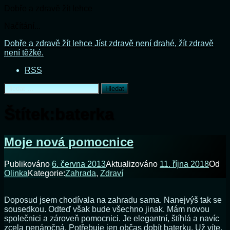
Dobře a zdravě žít lehce
Načítání...
Přejít
Dobře a zdravě žít lehce
Jíst zdravě není drahé, žít zdravě
k
není těžké.
obsahu
RSS
webu
Vyhledávání
Štítek:
baterka
Moje nová pomocnice
Publikováno
6. června 2013
Aktualizováno
11. října 2018
Od
Olinka
Kategorie:
Zahrada
,
Zdraví
Doposud jsem chodívala na zahradu sama. Nanejvýš tak se
sousedkou. Odteď však bude všechno jinak. Mám novou
společnici a zároveň pomocnici. Je elegantní, štíhlá a navíc
zcela nenáročná. Potřebuje jen občas dobít baterku. Už víte,