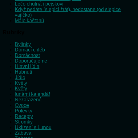
Lečo chutná i pejskovi
Když nedáte (slepici žrát), nedostane (od slepice
vajíčko)
Málo kaštanů
Rubriky
Bylinky
Domácí chléb
Domácnost
Doporučujeme
Hlavní jídla
Hubnutí
Jídlo
Květy
Květy
lunární kalendář
Nezařazené
Ovoce
Polévky
Recepty
Stromky
Uklízení s Lunou
Zábava