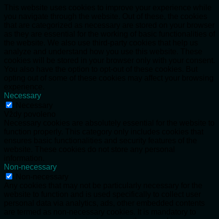
This website uses cookies to improve your experience while
you navigate through the website. Out of these, the cookies
that are categorized as necessary are stored on your browser
as they are essential for the working of basic functionalities of
the website. We also use third-party cookies that help us
analyze and understand how you use this website. These
cookies will be stored in your browser only with your consent.
You also have the option to opt-out of these cookies. But
opting out of some of these cookies may affect your browsing
experience.
Necessary
Necessary
Vždy povoleno
Necessary cookies are absolutely essential for the website to
function properly. This category only includes cookies that
ensures basic functionalities and security features of the
website. These cookies do not store any personal
information.
Non-necessary
Non-necessary
Any cookies that may not be particularly necessary for the
website to function and is used specifically to collect user
personal data via analytics, ads, other embedded contents
are termed as non-necessary cookies. It is mandatory to