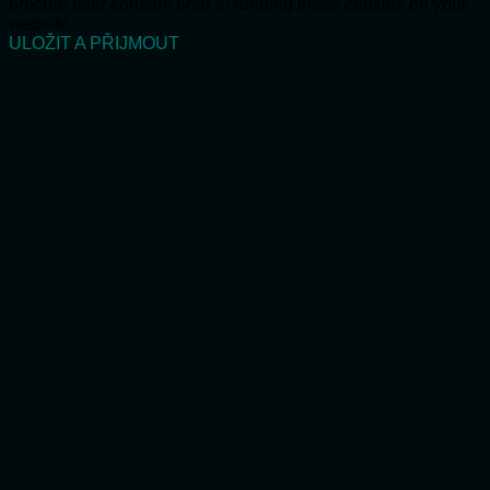
procure user consent prior to running these cookies on your
website.
ULOŽIT A PŘIJMOUT