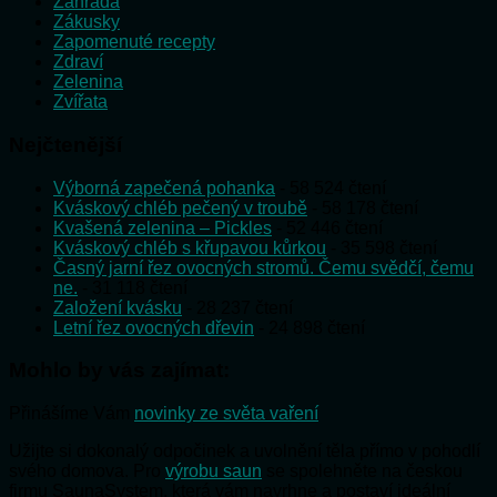
Zahrada
Zákusky
Zapomenuté recepty
Zdraví
Zelenina
Zvířata
Nejčtenější
Výborná zapečená pohanka
- 58 524 čtení
Kváskový chléb pečený v troubě
- 58 178 čtení
Kvašená zelenina – Pickles
- 52 446 čtení
Kváskový chléb s křupavou kůrkou
- 35 598 čtení
Časný jarní řez ovocných stromů. Čemu svědčí, čemu
ne.
- 31 118 čtení
Založení kvásku
- 28 237 čtení
Letní řez ovocných dřevin
- 24 898 čtení
Mohlo by vás zajímat:
Přinášíme Vám
novinky ze světa vaření
Užijte si dokonalý odpočinek a uvolnění těla přímo v pohodlí
svého domova. Pro
výrobu saun
se spolehněte na českou
firmu SaunaSystem, která vám navrhne a postaví ideální