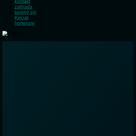
kontakt
zahrada
tavený sýr
Kecup
hortenzie