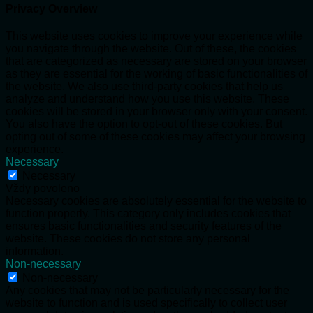
Privacy Overview
This website uses cookies to improve your experience while
you navigate through the website. Out of these, the cookies
that are categorized as necessary are stored on your browser
as they are essential for the working of basic functionalities of
the website. We also use third-party cookies that help us
analyze and understand how you use this website. These
cookies will be stored in your browser only with your consent.
You also have the option to opt-out of these cookies. But
opting out of some of these cookies may affect your browsing
experience.
Necessary
Necessary
Vždy povoleno
Necessary cookies are absolutely essential for the website to
function properly. This category only includes cookies that
ensures basic functionalities and security features of the
website. These cookies do not store any personal
information.
Non-necessary
Non-necessary
Any cookies that may not be particularly necessary for the
website to function and is used specifically to collect user