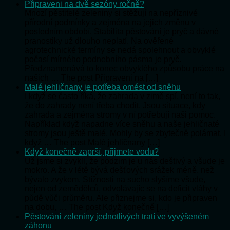
Připraveni na dvě sezóny ročně?
Mnozí pěstitelé zeleniny si stěžují na nepříznivé
přírodní podmínky a zejména na jejich změnu v
posledním období. Stabilita pěstování je pryč a dávné
pranostiky už dlouho neplatí. Na ověřené
agrotechnické termíny se nedá spolehnout a obvyklé
počasí mírného podnebního pásma je pryč.
Předznamenává to konec obvyklého způsobu práce na
našich … The post Připraveni na […]
Malé jehličnany je potřeba omést od sněhu
I když se často říká, že zahrada v zimě spí, není to tak,
že do zahrady není třeba chodit. Jsou situace, kdy
zahrada a zejména stromy v ní potřebují naši pomoc.
Například když napadne více sněhu a naše jehličnaté
stromy jsou ještě malé. Mohly by se zbytečně polámat. I
když … The post Malé jehličnany […]
Když konečně zaprší, přijmete vodu?
Už jsme si zvykli, že podzim je u nás deštivý a všude je
mokro. A že v létě bývá dešťových srážek méně, než
bývalo zvykem. Stížnosti na sucho slyšíme všude,
nejen od zemědělců, odvolávajíc se na deficit vláhy v
půdě vůči průměru. Ale přiznejme si, kdo je připraven
na dobu, … The post Když konečně […]
Pěstování zeleniny jednotlivých tratí ve vyvýšeném
záhonu