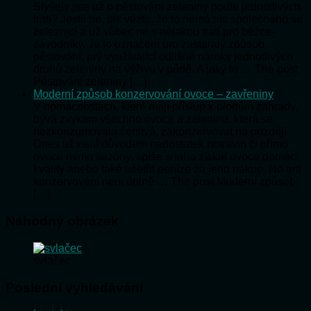
Slyšely jste už o pěstování zeleniny podle jednotlivých
tratí? Jestli ne, tak vězte, že to nemá nic společného se
železnicí a už vůbec ne s nějakou tratí pro běžce-
závodníky. Je to označení pro zastaralý způsob
pěstování, prý využívající odlišné nároky jednotlivých
druhů zeleniny na výživu v půdě. A jaký to … The post
Pěstování zeleniny […]
Moderní způsob konzervování ovoce – zavřeniny
V domácnostech, které mají přístup k plodům zahrady,
bývá zvykem všechno ovoce a zeleninu, která se
nezkonzumovala čerstvá, zakonzervovat na později.
Dnes už není důvodem nedostatek potravin či přímo
ovoce mimo sezóny, spíše snaha získat ovoce domácí
kvality anebo také ušetřit peníze za jeho nákup. No ani
konzervování není úplně … The post Moderní způsob
[…]
Náhodný obrázek
svlačec
Poslední vyhledávání