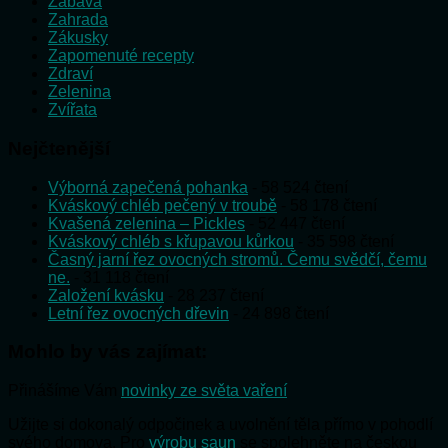
Zábava
Zahrada
Zákusky
Zapomenuté recepty
Zdraví
Zelenina
Zvířata
Nejčtenější
Výborná zapečená pohanka
- 58 524 čtení
Kváskový chléb pečený v troubě
- 58 178 čtení
Kvašená zelenina – Pickles
- 52 447 čtení
Kváskový chléb s křupavou kůrkou
- 35 598 čtení
Časný jarní řez ovocných stromů. Čemu svědčí, čemu
ne.
- 31 118 čtení
Založení kvásku
- 28 237 čtení
Letní řez ovocných dřevin
- 24 898 čtení
Mohlo by vás zajímat:
Přinášíme Vám
novinky ze světa vaření
Užijte si dokonalý odpočinek a uvolnění těla přímo v pohodlí
svého domova. Pro
výrobu saun
se spolehněte na českou