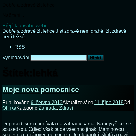
Dobře a zdravě žít lehce
Načítání...
Přejít k obsahu webu
Dobře a zdravě žít lehce
Jíst zdravě není drahé, žít zdravě
není těžké.
RSS
Vyhledávání
Štítek:
lehká
Moje nová pomocnice
Publikováno
6. června 2013
Aktualizováno
11. října 2018
Od
Olinka
Kategorie:
Zahrada
,
Zdraví
Doposud jsem chodívala na zahradu sama. Nanejvýš tak se
sousedkou. Odteď však bude všechno jinak. Mám novou
společnici a zároveň pomocnici. Je elegantní, štíhlá a navíc