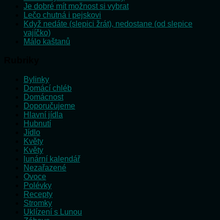
Je dobré mít možnost si vybrat
Lečo chutná i pejskovi
Když nedáte (slepici žrát), nedostane (od slepice
vajíčko)
Málo kaštanů
Rubriky
Bylinky
Domácí chléb
Domácnost
Doporučujeme
Hlavní jídla
Hubnutí
Jídlo
Květy
Květy
lunární kalendář
Nezařazené
Ovoce
Polévky
Recepty
Stromky
Uklízení s Lunou