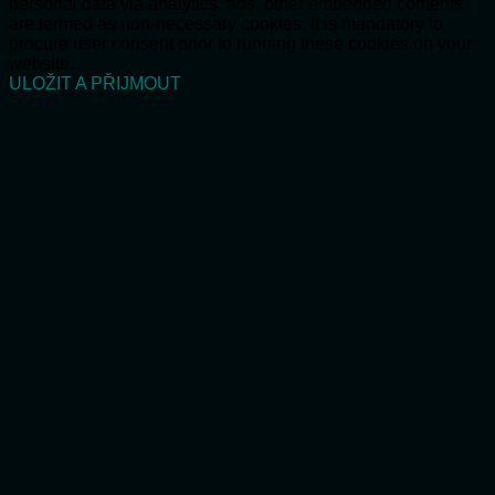
personal data via analytics, ads, other embedded contents
are termed as non-necessary cookies. It is mandatory to
procure user consent prior to running these cookies on your
website.
ULOŽIT A PŘIJMOUT