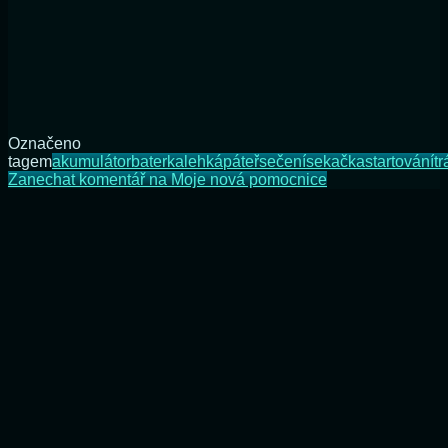
Označeno
tagem
akumulátor
baterka
lehká
páteř
sečení
sekačka
startování
tr
Zanechat komentář
na Moje nová pomocnice