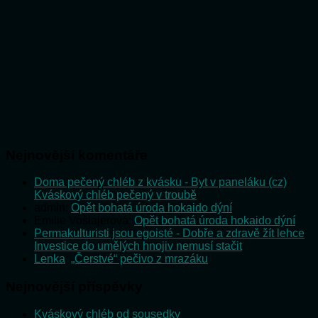
Nejnovější komentáře
Doma pečený chléb z kvásku - Byt v paneláku (cz)
:
Kváskový chléb pečený v troubě
admin
:
Opět bohatá úroda hokaido dýní
Emilie Vošlajerová
:
Opět bohatá úroda hokaido dýní
Permakulturisti jsou egoisté - Dobře a zdravě žít lehce
:
Investice do umělých hnojiv nemusí stačit
Lenka
:
„Čerstvé“ pečivo z mrazáku
Nejnovější příspěvky
Kváskový chléb od sousedky