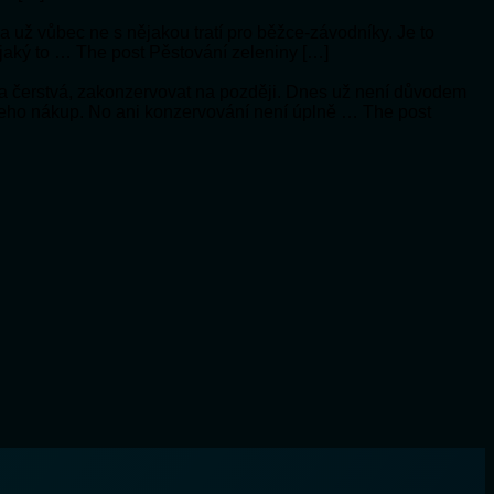
í a už vůbec ne s nějakou tratí pro běžce-závodníky. Je to
 jaký to … The post Pěstování zeleniny […]
a čerstvá, zakonzervovat na později. Dnes už není důvodem
 jeho nákup. No ani konzervování není úplně … The post