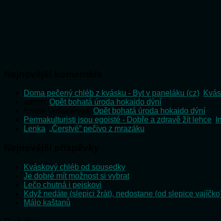
Nejnovější komentáře
Doma pečený chléb z kvásku - Byt v paneláku (cz)
:
Kvás
admin
:
Opět bohatá úroda hokaido dýní
Emilie Vošlajerová
:
Opět bohatá úroda hokaido dýní
Permakulturisti jsou egoisté - Dobře a zdravě žít lehce
:
I
Lenka
:
„Čerstvé“ pečivo z mrazáku
Nejnovější příspěvky
Kváskový chléb od sousedky
Je dobré mít možnost si vybrat
Lečo chutná i pejskovi
Když nedáte (slepici žrát), nedostane (od slepice vajíčko
Málo kaštanů