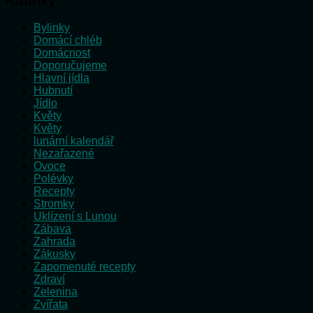
Rubriky
Bylinky
Domácí chléb
Domácnost
Doporučujeme
Hlavní jídla
Hubnutí
Jídlo
Květy
Květy
lunární kalendář
Nezařazené
Ovoce
Polévky
Recepty
Stromky
Uklízení s Lunou
Zábava
Zahrada
Zákusky
Zapomenuté recepty
Zdraví
Zelenina
Zvířata