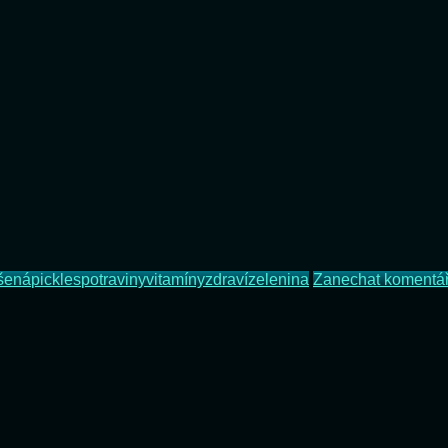
šená
pickles
potraviny
vitamíny
zdraví
zelenina
Zanechat komentá