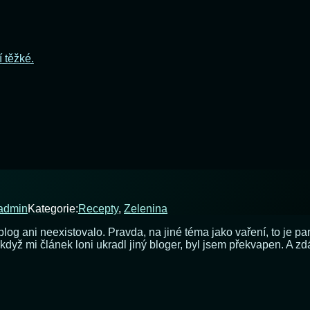
í těžké.
admin
Kategorie:
Recepty
,
Zelenina
blog ani neexistovalo. Pravda, na jiné téma jako vaření, to je p
yž mi článek loni ukradl jiný bloger, byl jsem překvapen. A zd