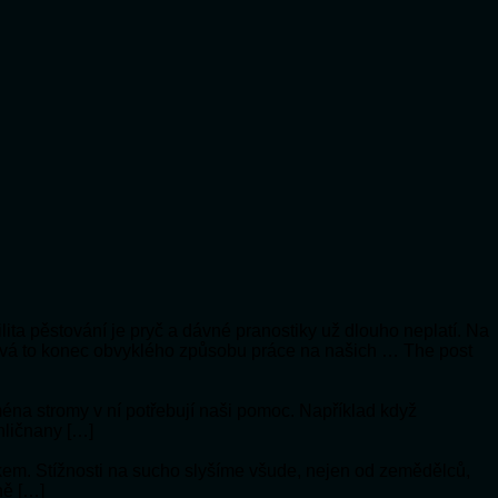
lita pěstování je pryč a dávné pranostiky už dlouho neplatí. Na
vá to konec obvyklého způsobu práce na našich … The post
jména stromy v ní potřebují naši pomoc. Například když
hličnany […]
ykem. Stížnosti na sucho slyšíme všude, nejen od zemědělců,
ně […]