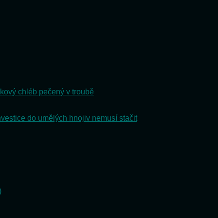
kový chléb pečený v troubě
nvestice do umělých hnojiv nemusí stačit
)