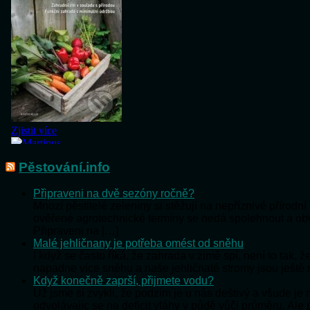
Pěstování.info
Připraveni na dvě sezóny ročně?
Mnozí pěstitelé zeleniny si stěžují na nepříznivé přírod
ověřené agrotechnické termíny se nedá spolehnout a o
Připraveni na […]
Malé jehličnany je potřeba omést od sněhu
I když se často říká, že zahrada v zimě spí, není to tak,
napadne více sněhu a naše jehličnaté stromy jsou ještě
Když konečně zaprší, přijmete vodu?
Už jsme si zvykli, že podzim je u nás deštivý a všude j
odvolávajíc se na deficit vláhy v půdě vůči průměru. Al