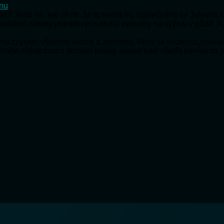
onu
ratí? Jestli ne, tak vězte, že to nemá nic společného se železnic
 odlišné nároky jednotlivých druhů zeleniny na výživu v půdě. A
bývá zvykem všechno ovoce a zeleninu, která se nezkonzumoval
snaha získat ovoce domácí kvality anebo také ušetřit peníze za