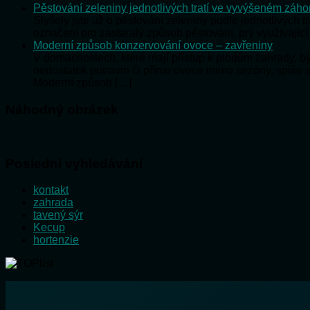
Pěstování zeleniny jednotlivých tratí ve vyvýšeném záh
Slyšely jste už o pěstování zeleniny podle jednotlivých t
označení pro zastaralý způsob pěstování, prý využívající
Moderní způsob konzervování ovoce – zavřeniny
V domácnostech, které mají přístup k plodům zahrady, 
nedostatek potravin či přímo ovoce mimo sezóny, spíše 
Moderní způsob […]
Náhodný obrázek
Poslední vyhledávání
kontakt
zahrada
tavený sýr
Kecup
hortenzie