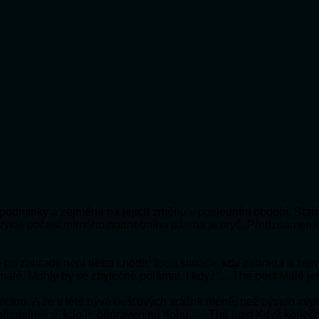
ní podmínky a zejména na jejich změnu v posledním období. Stabi
bvyklé počasí mírného podnebního pásma je pryč. Předznamená
 že do zahrady není třeba chodit. Jsou situace, kdy zahrada a ze
 malé. Mohly by se zbytečně polámat. I když … The post Malé je
e mokro. A že v létě bývá dešťových srážek méně, než bývalo zv
e přiznejme si, kdo je připraven na dobu, … The post Když koneč