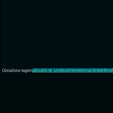
Označeno tagem
aktuality.sk azet
blog
článek
domácí
krádež
kva