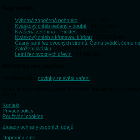
Nejčtenější
Výborná zapečená pohanka
- 58 524 čtení
Kváskový chléb pečený v troubě
- 58 178 čtení
Kvašená zelenina – Pickles
- 52 447 čtení
Kváskový chléb s křupavou kůrkou
- 35 598 čtení
Časný jarní řez ovocných stromů. Čemu svědčí, čemu ne
Založení kvásku
- 28 237 čtení
Letní řez ovocných dřevin
- 24 898 čtení
Mohlo by vás zajímat:
Přinášíme Vám
novinky ze světa vaření
Užijte si dokonalý odpočinek a uvolnění těla přímo v pohodlí
saunu.
Kontakt
Privacy policy
Používání cookies
Zásady ochrany osobních údajů
Doporučujeme