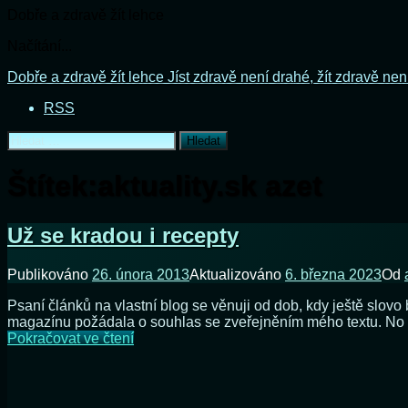
Dobře a zdravě žít lehce
Načítání...
Přejít
Dobře a zdravě žít lehce
Jíst zdravě není drahé, žít zdravě nen
k
RSS
obsahu
webu
Vyhledávání
Štítek:
aktuality.sk azet
Už se kradou i recepty
Publikováno
26. února 2013
Aktualizováno
6. března 2023
Od
Psaní článků na vlastní blog se věnuji od dob, kdy ještě slovo 
magazínu požádala o souhlas se zveřejněním mého textu. No kd
Už
Pokračovat ve čtení
se
kradou
i
recepty