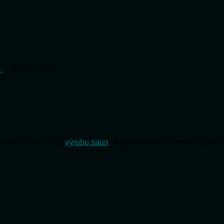
.
- 31 118 čtení
 svého domova. Pro
výrobu saun
se spolehněte na českou firmu 