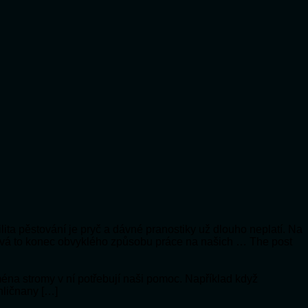
lita pěstování je pryč a dávné pranostiky už dlouho neplatí. Na
vá to konec obvyklého způsobu práce na našich … The post
jména stromy v ní potřebují naši pomoc. Například když
hličnany […]