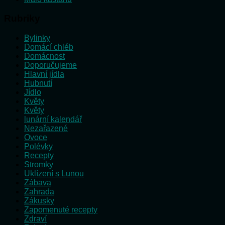
Rubriky
Bylinky
Domácí chléb
Domácnost
Doporučujeme
Hlavní jídla
Hubnutí
Jídlo
Květy
Květy
lunární kalendář
Nezařazené
Ovoce
Polévky
Recepty
Stromky
Uklízení s Lunou
Zábava
Zahrada
Zákusky
Zapomenuté recepty
Zdraví