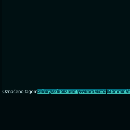
Označeno tagem
kořeny
škůdci
stromky
zahrada
zvěř
2 komentá