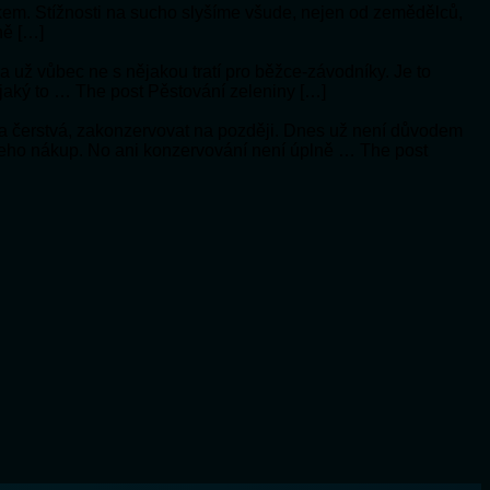
ykem. Stížnosti na sucho slyšíme všude, nejen od zemědělců,
ně […]
í a už vůbec ne s nějakou tratí pro běžce-závodníky. Je to
 jaký to … The post Pěstování zeleniny […]
a čerstvá, zakonzervovat na později. Dnes už není důvodem
 jeho nákup. No ani konzervování není úplně … The post