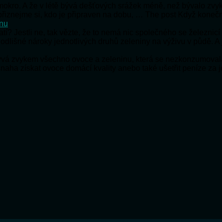
e mokro. A že v létě bývá dešťových srážek méně, než bývalo zv
e přiznejme si, kdo je připraven na dobu, … The post Když koneč
onu
ratí? Jestli ne, tak vězte, že to nemá nic společného se železnic
 odlišné nároky jednotlivých druhů zeleniny na výživu v půdě. A
bývá zvykem všechno ovoce a zeleninu, která se nezkonzumoval
snaha získat ovoce domácí kvality anebo také ušetřit peníze za