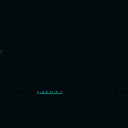
.
- 31 118 čtení
 svého domova. Pro
výrobu saun
se spolehněte na českou firmu 