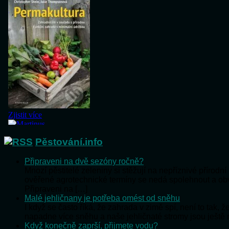
Pěstování.info
Připraveni na dvě sezóny ročně?
Mnozí pěstitelé zeleniny si stěžují na nepříznivé přírod
ověřené agrotechnické termíny se nedá spolehnout a o
Připraveni na […]
Malé jehličnany je potřeba omést od sněhu
I když se často říká, že zahrada v zimě spí, není to tak,
napadne více sněhu a naše jehličnaté stromy jsou ještě
Když konečně zaprší, přijmete vodu?