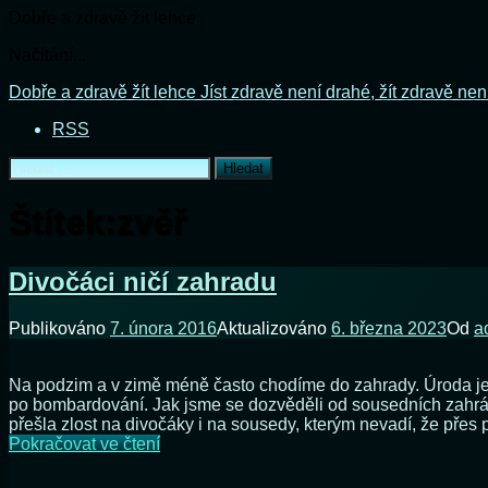
Dobře a zdravě žít lehce
Načítání...
Přejít
Dobře a zdravě žít lehce
Jíst zdravě není drahé, žít zdravě nen
k
RSS
obsahu
webu
Vyhledávání
Štítek:
zvěř
Divočáci ničí zahradu
Publikováno
7. února 2016
Aktualizováno
6. března 2023
Od
a
Na podzim a v zimě méně často chodíme do zahrady. Úroda je s
po bombardování. Jak jsme se dozvěděli od sousedních zahrádk
přešla zlost na divočáky i na sousedy, kterým nevadí, že přes 
Divočáci
Pokračovat ve čtení
ničí
zahradu