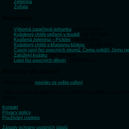
Zelenina
Zvířata
Nejčtenější
Výborná zapečená pohanka
- 58 528 čtení
Kváskový chléb pečený v troubě
- 58 178 čtení
Kvašená zelenina – Pickles
- 52 451 čtení
Kváskový chléb s křupavou kůrkou
- 35 598 čtení
Časný jarní řez ovocných stromů. Čemu svědčí, čemu ne
Založení kvásku
- 28 237 čtení
Letní řez ovocných dřevin
- 24 898 čtení
Mohlo by vás zajímat:
Přinášíme Vám
novinky ze světa vaření
Užijte si dokonalý odpočinek a uvolnění těla přímo v pohodlí
saunu.
Kontakt
Privacy policy
Používání cookies
Zásady ochrany osobních údajů