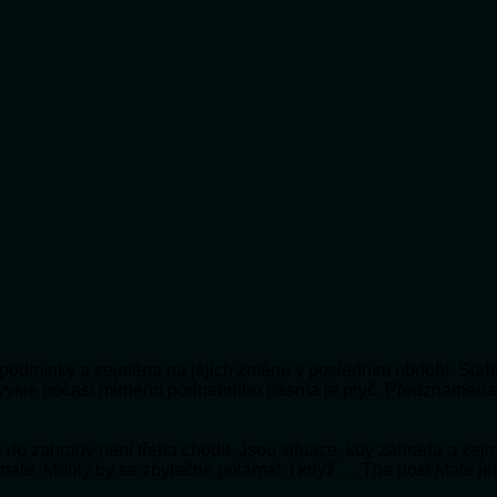
ní podmínky a zejména na jejich změnu v posledním období. Stabi
bvyklé počasí mírného podnebního pásma je pryč. Předznamená
 že do zahrady není třeba chodit. Jsou situace, kdy zahrada a ze
 malé. Mohly by se zbytečně polámat. I když … The post Malé je