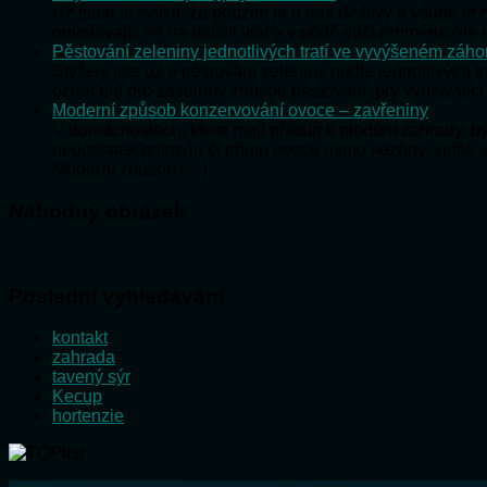
Už jsme si zvykli, že podzim je u nás deštivý a všude j
odvolávajíc se na deficit vláhy v půdě vůči průměru. Al
Pěstování zeleniny jednotlivých tratí ve vyvýšeném záh
Slyšely jste už o pěstování zeleniny podle jednotlivých t
označení pro zastaralý způsob pěstování, prý využívající
Moderní způsob konzervování ovoce – zavřeniny
V domácnostech, které mají přístup k plodům zahrady, 
nedostatek potravin či přímo ovoce mimo sezóny, spíše 
Moderní způsob […]
Náhodný obrázek
Poslední vyhledávání
kontakt
zahrada
tavený sýr
Kecup
hortenzie