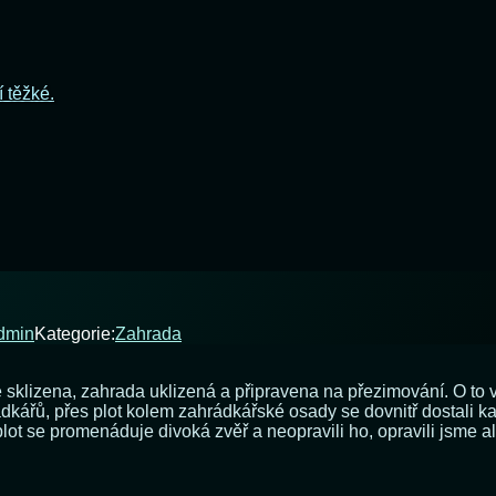
í těžké.
dmin
Kategorie:
Zahrada
klizena, zahrada uklizená a připravena na přezimování. O to vě
ářů, přes plot kolem zahrádkářské osady se dovnitř dostali ka
plot se promenáduje divoká zvěř a neopravili ho, opravili jsme 