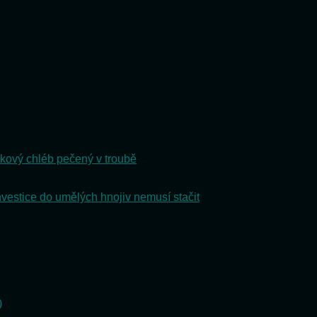
kový chléb pečený v troubě
nvestice do umělých hnojiv nemusí stačit
)