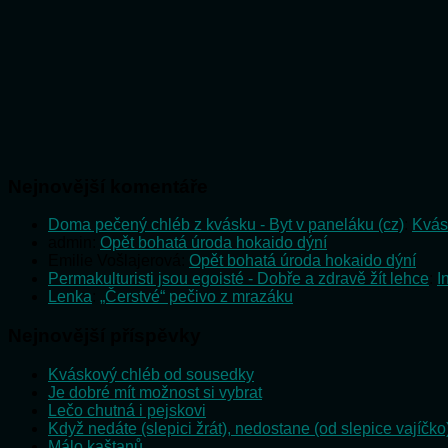
Nejnovější komentáře
Doma pečený chléb z kvásku - Byt v paneláku (cz)
:
Kvás
admin
:
Opět bohatá úroda hokaido dýní
Emilie Vošlajerová
:
Opět bohatá úroda hokaido dýní
Permakulturisti jsou egoisté - Dobře a zdravě žít lehce
:
I
Lenka
:
„Čerstvé“ pečivo z mrazáku
Nejnovější příspěvky
Kváskový chléb od sousedky
Je dobré mít možnost si vybrat
Lečo chutná i pejskovi
Když nedáte (slepici žrát), nedostane (od slepice vajíčko
Málo kaštanů