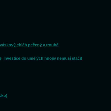
váskový chléb pečený v troubě
e
:
Investice do umělých hnojiv nemusí stačit
čko)