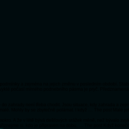
ní podmínky a zejména na jejich změnu v posledním období. Stabi
bvyklé počasí mírného podnebního pásma je pryč. Předznamená
 že do zahrady není třeba chodit. Jsou situace, kdy zahrada a ze
 malé. Mohly by se zbytečně polámat. I když … The post Malé je
e mokro. A že v létě bývá dešťových srážek méně, než bývalo zv
e přiznejme si, kdo je připraven na dobu, … The post Když koneč