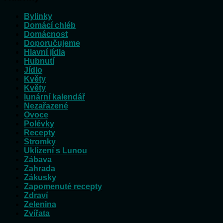
Bylinky
Domácí chléb
Domácnost
Doporučujeme
Hlavní jídla
Hubnutí
Jídlo
Květy
Květy
lunární kalendář
Nezařazené
Ovoce
Polévky
Recepty
Stromky
Uklízení s Lunou
Zábava
Zahrada
Zákusky
Zapomenuté recepty
Zdraví
Zelenina
Zvířata