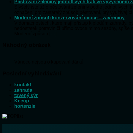
Pěstování zeleniny jednotlivých tratí ve vyvýšeném 
Slyšely jste už o pěstování zeleniny podle jednotlivých t
označení pro zastaralý způsob pěstování, prý využívající
Moderní způsob konzervování ovoce – zavřeniny
V domácnostech, které mají přístup k plodům zahrady, 
nedostatek potravin či přímo ovoce mimo sezóny, spíše 
Moderní způsob […]
Náhodný obrázek
Vánoce nejsou o kupování dárků
Poslední vyhledávání
kontakt
zahrada
tavený sýr
Kecup
hortenzie