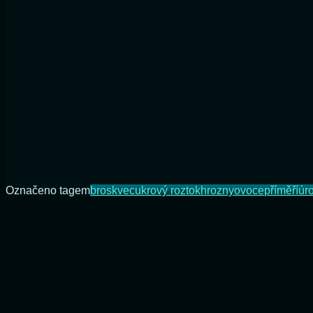
Označeno tagem
broskve
cukrový roztok
hrozny
ovoce
příměří
úr