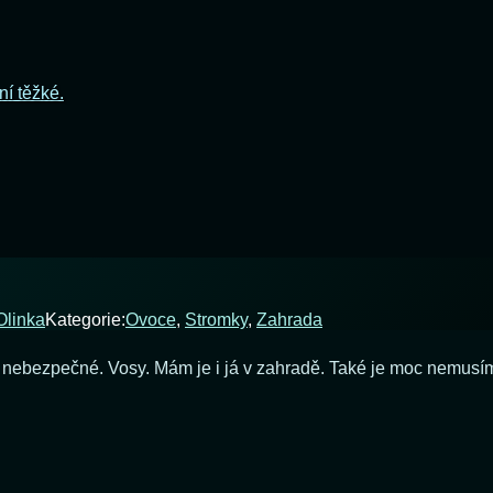
ní těžké.
Olinka
Kategorie:
Ovoce
,
Stromky
,
Zahrada
 a nebezpečné. Vosy. Mám je i já v zahradě. Také je moc nemusí