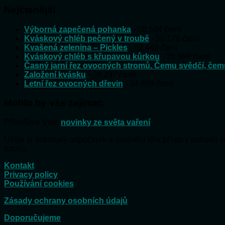
Nejčtenější
Výborná zapečená pohanka
- 58 524 čtení
Kváskový chléb pečený v troubě
- 58 178 čtení
Kvašená zelenina – Pickles
- 52 446 čtení
Kváskový chléb s křupavou kůrkou
- 35 598 čtení
Časný jarní řez ovocných stromů. Čemu svědčí, čem
Založení kvásku
- 28 237 čtení
Letní řez ovocných dřevin
- 24 898 čtení
Mohlo by vás zajímat:
Přinášíme Vám
novinky ze světa vaření
Užijte si dokonalý odpočinek a uvolnění těla přímo v pohodlí
saunu.
Kontakt
Privacy policy
Používání cookies
Zásady ochrany osobních údajů
Doporučujeme