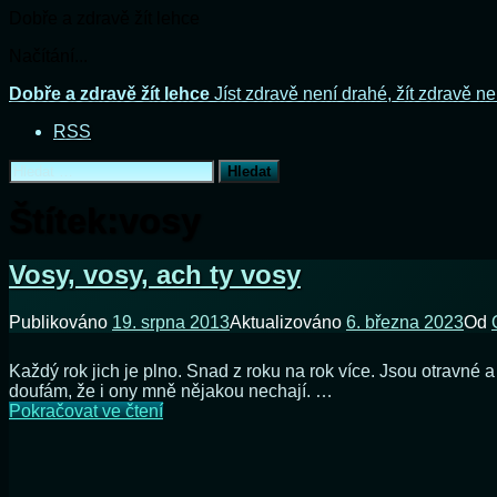
Dobře a zdravě žít lehce
Načítání...
Přejít
Dobře a zdravě žít lehce
Jíst zdravě není drahé, žít zdravě ne
k
RSS
obsahu
webu
Vyhledávání
Štítek:
vosy
Vosy, vosy, ach ty vosy
Publikováno
19. srpna 2013
Aktualizováno
6. března 2023
Od
Každý rok jich je plno. Snad z roku na rok více. Jsou otravné
doufám, že i ony mně nějakou nechají. …
Vosy,
Pokračovat ve čtení
vosy,
ach
ty
vosy