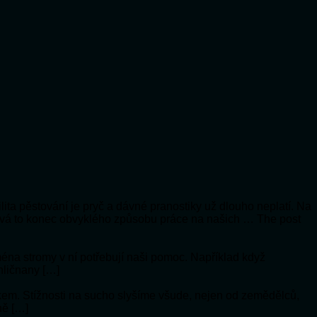
lita pěstování je pryč a dávné pranostiky už dlouho neplatí. Na
vá to konec obvyklého způsobu práce na našich … The post
jména stromy v ní potřebují naši pomoc. Například když
hličnany […]
ykem. Stížnosti na sucho slyšíme všude, nejen od zemědělců,
ně […]