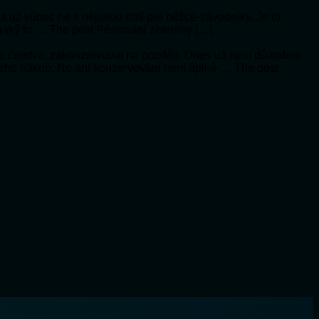
í a už vůbec ne s nějakou tratí pro běžce-závodníky. Je to
 jaký to … The post Pěstování zeleniny […]
a čerstvá, zakonzervovat na později. Dnes už není důvodem
 jeho nákup. No ani konzervování není úplně … The post