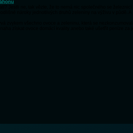
záhonu
ratí? Jestli ne, tak vězte, že to nemá nic společného se železnic
 odlišné nároky jednotlivých druhů zeleniny na výživu v půdě. A
bývá zvykem všechno ovoce a zeleninu, která se nezkonzumoval
snaha získat ovoce domácí kvality anebo také ušetřit peníze za