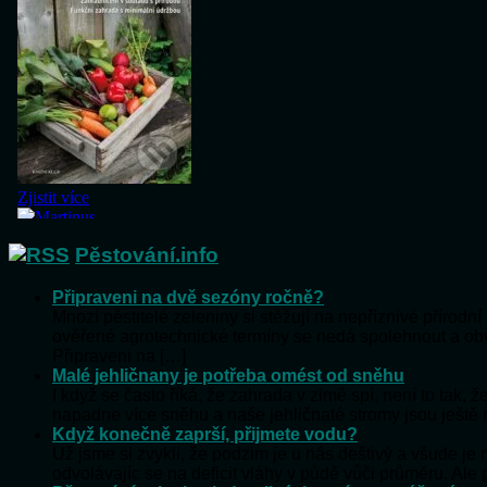
Pěstování.info
Připraveni na dvě sezóny ročně?
Mnozí pěstitelé zeleniny si stěžují na nepříznivé přírod
ověřené agrotechnické termíny se nedá spolehnout a o
Připraveni na […]
Malé jehličnany je potřeba omést od sněhu
I když se často říká, že zahrada v zimě spí, není to tak,
napadne více sněhu a naše jehličnaté stromy jsou ještě
Když konečně zaprší, přijmete vodu?
Už jsme si zvykli, že podzim je u nás deštivý a všude j
odvolávajíc se na deficit vláhy v půdě vůči průměru. Al