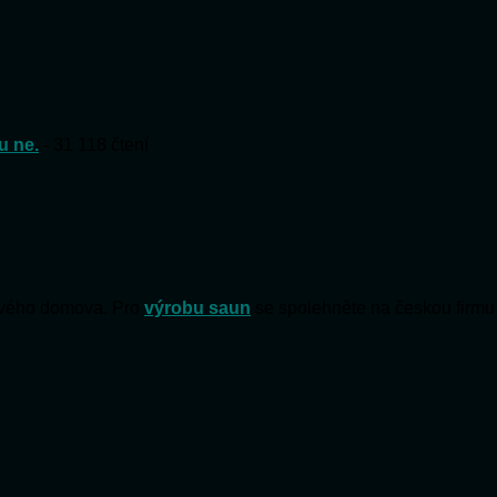
u ne.
- 31 118 čtení
 svého domova. Pro
výrobu saun
se spolehněte na českou firmu