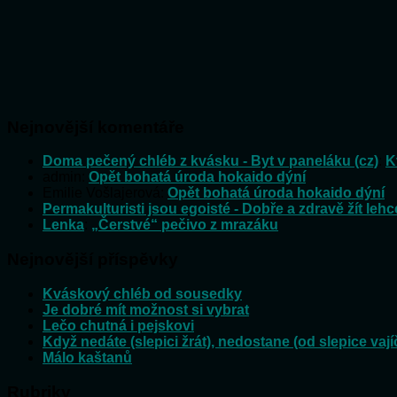
Nejnovější komentáře
Doma pečený chléb z kvásku - Byt v paneláku (cz)
:
K
admin
:
Opět bohatá úroda hokaido dýní
Emilie Vošlajerová
:
Opět bohatá úroda hokaido dýní
Permakulturisti jsou egoisté - Dobře a zdravě žít lehc
Lenka
:
„Čerstvé“ pečivo z mrazáku
Nejnovější příspěvky
Kváskový chléb od sousedky
Je dobré mít možnost si vybrat
Lečo chutná i pejskovi
Když nedáte (slepici žrát), nedostane (od slepice vají
Málo kaštanů
Rubriky