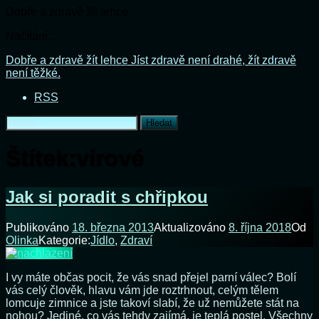
Dobře a zdravě žít lehce
Načítání...
Přejít
Dobře a zdravě žít lehce
Jíst zdravě není drahé, žít zdravě
k
není těžké.
obsahu
RSS
webu
Vyhledávání
Štítek:
virové
Jak si poradit s chřipkou
Publikováno
18. března 2013
Aktualizováno
8. října 2018
Od
Olinka
Kategorie:
Jídlo
,
Zdraví
I vy máte občas pocit, že vás snad přejel parní válec? Bolí
vás celý člověk, hlavu vám jde roztrhnout, celým tělem
lomcuje zimnice a jste takoví slabí, že už nemůžete stát na
nohou? Jediné, co vás tehdy zajímá, je teplá postel. Všechny