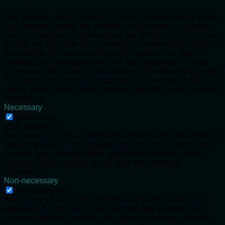
This website uses cookies to improve your experience while
you navigate through the website. Out of these, the cookies
that are categorized as necessary are stored on your browser
as they are essential for the working of basic functionalities of
the website. We also use third-party cookies that help us
analyze and understand how you use this website. These
cookies will be stored in your browser only with your consent.
You also have the option to opt-out of these cookies. But
opting out of some of these cookies may affect your browsing
experience.
Necessary
Necessary
Vždy povoleno
Necessary cookies are absolutely essential for the website to
function properly. This category only includes cookies that
ensures basic functionalities and security features of the
website. These cookies do not store any personal
information.
Non-necessary
Non-necessary
Any cookies that may not be particularly necessary for the
website to function and is used specifically to collect user
personal data via analytics, ads, other embedded contents