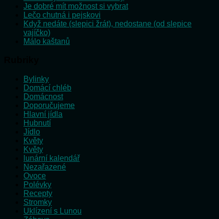
Je dobré mít možnost si vybrat
Lečo chutná i pejskovi
Když nedáte (slepici žrát), nedostane (od slepice
vajíčko)
Málo kaštanů
Rubriky
Bylinky
Domácí chléb
Domácnost
Doporučujeme
Hlavní jídla
Hubnutí
Jídlo
Květy
Květy
lunární kalendář
Nezařazené
Ovoce
Polévky
Recepty
Stromky
Uklízení s Lunou