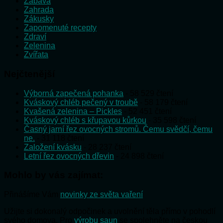
Zábava
Zahrada
Zákusky
Zapomenuté recepty
Zdraví
Zelenina
Zvířata
Nejčtenější
Výborná zapečená pohanka
- 58 529 čtení
Kváskový chléb pečený v troubě
- 58 179 čtení
Kvašená zelenina – Pickles
- 52 451 čtení
Kváskový chléb s křupavou kůrkou
- 35 598 čtení
Časný jarní řez ovocných stromů. Čemu svědčí, čemu
ne.
- 31 118 čtení
Založení kvásku
- 28 237 čtení
Letní řez ovocných dřevin
- 24 898 čtení
Mohlo by vás zajímat:
Přinášíme Vám
novinky ze světa vaření
Užijte si dokonalý odpočinek a uvolnění těla přímo v pohodlí
svého domova. Pro
výrobu saun
se spolehněte na českou