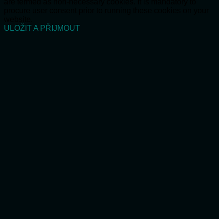
are termed as non-necessary cookies. It is mandatory to
procure user consent prior to running these cookies on your
website.
ULOŽIT A PŘIJMOUT