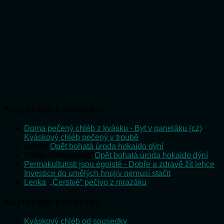
Nejnovější komentáře
Doma pečený chléb z kvásku - Byt v paneláku (cz)
:
Kváskový chléb pečený v troubě
admin
:
Opět bohatá úroda hokaido dýní
Emilie Vošlajerová
:
Opět bohatá úroda hokaido dýní
Permakulturisti jsou egoisté - Dobře a zdravě žít lehce
:
Investice do umělých hnojiv nemusí stačit
Lenka
:
„Čerstvé“ pečivo z mrazáku
Nejnovější příspěvky
Kváskový chléb od sousedky