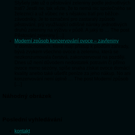
Slyšely jste už o pěstování zeleniny podle jednotlivých
tratí? Jestli ne, tak vězte, že to nemá nic společného se
železnicí a už vůbec ne s nějakou tratí pro běžce-
závodníky. Je to označení pro zastaralý způsob
pěstování, prý využívající odlišné nároky jednotlivých
druhů zeleniny na výživu v půdě. A jaký to … The post
Pěstování zeleniny […]
Moderní způsob konzervování ovoce – zavřeniny
V domácnostech, které mají přístup k plodům zahrady,
bývá zvykem všechno ovoce a zeleninu, která se
nezkonzumovala čerstvá, zakonzervovat na později.
Dnes už není důvodem nedostatek potravin či přímo
ovoce mimo sezóny, spíše snaha získat ovoce domácí
kvality anebo také ušetřit peníze za jeho nákup. No ani
konzervování není úplně … The post Moderní způsob
[…]
Náhodný obrázek
Poslední vyhledávání
kontakt