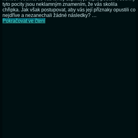
tyto pocity jsou neklamným znamením, že vás skolila
chřipka. Jak však postupovat, aby vás její příznaky opustili co
nejdříve a nezanechali žádné následky? …
Jak
Pokračovat ve čtení
si
poradit
s
chřipkou