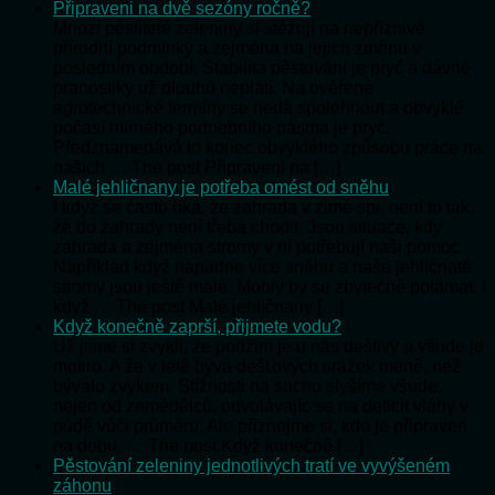
Připraveni na dvě sezóny ročně?
Mnozí pěstitelé zeleniny si stěžují na nepříznivé
přírodní podmínky a zejména na jejich změnu v
posledním období. Stabilita pěstování je pryč a dávné
pranostiky už dlouho neplatí. Na ověřené
agrotechnické termíny se nedá spolehnout a obvyklé
počasí mírného podnebního pásma je pryč.
Předznamenává to konec obvyklého způsobu práce na
našich … The post Připraveni na […]
Malé jehličnany je potřeba omést od sněhu
I když se často říká, že zahrada v zimě spí, není to tak,
že do zahrady není třeba chodit. Jsou situace, kdy
zahrada a zejména stromy v ní potřebují naši pomoc.
Například když napadne více sněhu a naše jehličnaté
stromy jsou ještě malé. Mohly by se zbytečně polámat. I
když … The post Malé jehličnany […]
Když konečně zaprší, přijmete vodu?
Už jsme si zvykli, že podzim je u nás deštivý a všude je
mokro. A že v létě bývá dešťových srážek méně, než
bývalo zvykem. Stížnosti na sucho slyšíme všude,
nejen od zemědělců, odvolávajíc se na deficit vláhy v
půdě vůči průměru. Ale přiznejme si, kdo je připraven
na dobu, … The post Když konečně […]
Pěstování zeleniny jednotlivých tratí ve vyvýšeném
záhonu