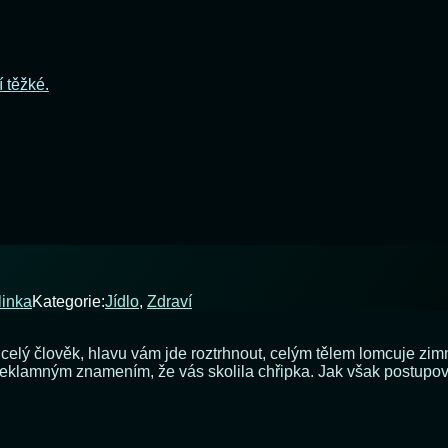
í těžké.
linka
Kategorie:
Jídlo
,
Zdraví
s celý člověk, hlavu vám jde roztrhnout, celým tělem lomcuje zim
 neklamným znamením, že vás skolila chřipka. Jak však postupovat