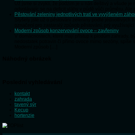
Už jsme si zvykli, že podzim je u nás deštivý a všude j
odvolávajíc se na deficit vláhy v půdě vůči průměru. Al
Pěstování zeleniny jednotlivých tratí ve vyvýšeném záh
Slyšely jste už o pěstování zeleniny podle jednotlivých t
označení pro zastaralý způsob pěstování, prý využívající
Moderní způsob konzervování ovoce – zavřeniny
V domácnostech, které mají přístup k plodům zahrady, 
nedostatek potravin či přímo ovoce mimo sezóny, spíše 
Moderní způsob […]
Náhodný obrázek
Poslední vyhledávání
kontakt
zahrada
tavený sýr
Kecup
hortenzie