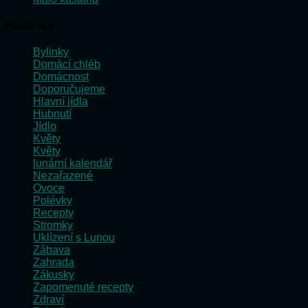
Rubriky
Bylinky
Domácí chléb
Domácnost
Doporučujeme
Hlavní jídla
Hubnutí
Jídlo
Květy
Květy
lunární kalendář
Nezařazené
Ovoce
Polévky
Recepty
Stromky
Uklízení s Lunou
Zábava
Zahrada
Zákusky
Zapomenuté recepty
Zdraví