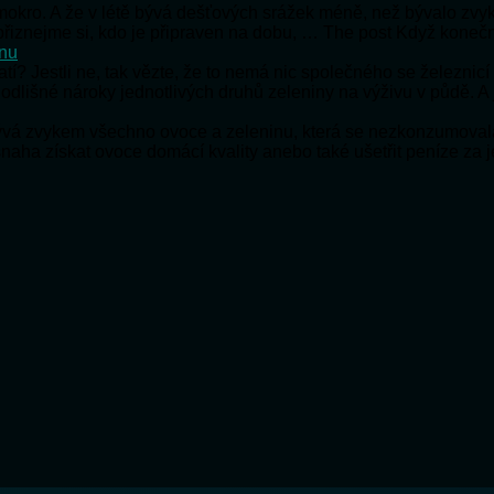
e mokro. A že v létě bývá dešťových srážek méně, než bývalo zv
e přiznejme si, kdo je připraven na dobu, … The post Když koneč
onu
ratí? Jestli ne, tak vězte, že to nemá nic společného se železnic
 odlišné nároky jednotlivých druhů zeleniny na výživu v půdě. A
bývá zvykem všechno ovoce a zeleninu, která se nezkonzumoval
snaha získat ovoce domácí kvality anebo také ušetřit peníze za