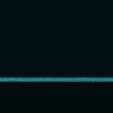
a
kašel
lék
nákaza
následky
očkování
onemocnění
příznaky
sezóna
s