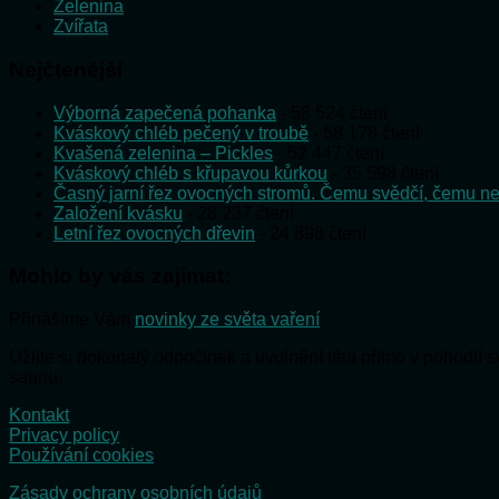
Zelenina
Zvířata
Nejčtenější
Výborná zapečená pohanka
- 58 524 čtení
Kváskový chléb pečený v troubě
- 58 178 čtení
Kvašená zelenina – Pickles
- 52 447 čtení
Kváskový chléb s křupavou kůrkou
- 35 598 čtení
Časný jarní řez ovocných stromů. Čemu svědčí, čemu ne
Založení kvásku
- 28 237 čtení
Letní řez ovocných dřevin
- 24 898 čtení
Mohlo by vás zajímat:
Přinášíme Vám
novinky ze světa vaření
Užijte si dokonalý odpočinek a uvolnění těla přímo v pohodlí
saunu.
Kontakt
Privacy policy
Používání cookies
Zásady ochrany osobních údajů