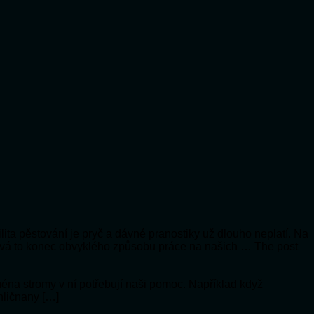
lita pěstování je pryč a dávné pranostiky už dlouho neplatí. Na
vá to konec obvyklého způsobu práce na našich … The post
jména stromy v ní potřebují naši pomoc. Například když
hličnany […]