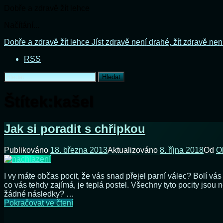
Dobře a zdravě žít lehce
Načítání...
Přejít
Dobře a zdravě žít lehce
Jíst zdravě není drahé, žít zdravě nen
k
RSS
obsahu
webu
Vyhledávání
Štítek:
kašel
Jak si poradit s chřipkou
Publikováno
18. března 2013
Aktualizováno
8. října 2018
Od
O
I vy máte občas pocit, že vás snad přejel parní válec? Bolí vá
co vás tehdy zajímá, je teplá postel. Všechny tyto pocity jsou
žádné následky? …
Jak
Pokračovat ve čtení
si
poradit