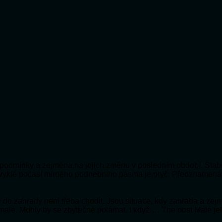
ní podmínky a zejména na jejich změnu v posledním období. Stabi
bvyklé počasí mírného podnebního pásma je pryč. Předznamená
 že do zahrady není třeba chodit. Jsou situace, kdy zahrada a ze
 malé. Mohly by se zbytečně polámat. I když … The post Malé je