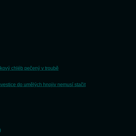
kový chléb pečený v troubě
nvestice do umělých hnojiv nemusí stačit
)