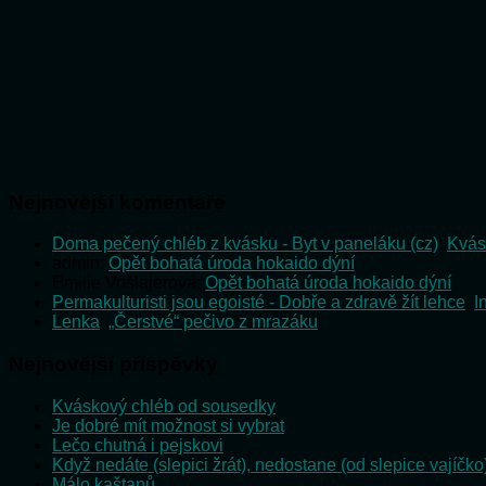
Nejnovější komentáře
Doma pečený chléb z kvásku - Byt v paneláku (cz)
:
Kvás
admin
:
Opět bohatá úroda hokaido dýní
Emilie Vošlajerová
:
Opět bohatá úroda hokaido dýní
Permakulturisti jsou egoisté - Dobře a zdravě žít lehce
:
I
Lenka
:
„Čerstvé“ pečivo z mrazáku
Nejnovější příspěvky
Kváskový chléb od sousedky
Je dobré mít možnost si vybrat
Lečo chutná i pejskovi
Když nedáte (slepici žrát), nedostane (od slepice vajíčko
Málo kaštanů