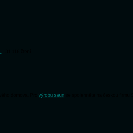
.
- 31 118 čtení
 svého domova. Pro
výrobu saun
se spolehněte na českou firmu 