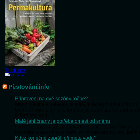
Pěstování.info
Připraveni na dvě sezóny ročně?
Mnozí pěstitelé zeleniny si stěžují na nepříznivé přírod
ověřené agrotechnické termíny se nedá spolehnout a o
Připraveni na […]
Malé jehličnany je potřeba omést od sněhu
I když se často říká, že zahrada v zimě spí, není to tak,
napadne více sněhu a naše jehličnaté stromy jsou ještě
Když konečně zaprší, přijmete vodu?