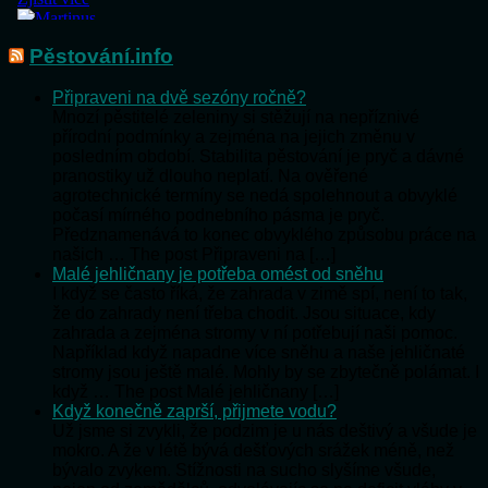
Pěstování.info
Připraveni na dvě sezóny ročně?
Mnozí pěstitelé zeleniny si stěžují na nepříznivé
přírodní podmínky a zejména na jejich změnu v
posledním období. Stabilita pěstování je pryč a dávné
pranostiky už dlouho neplatí. Na ověřené
agrotechnické termíny se nedá spolehnout a obvyklé
počasí mírného podnebního pásma je pryč.
Předznamenává to konec obvyklého způsobu práce na
našich … The post Připraveni na […]
Malé jehličnany je potřeba omést od sněhu
I když se často říká, že zahrada v zimě spí, není to tak,
že do zahrady není třeba chodit. Jsou situace, kdy
zahrada a zejména stromy v ní potřebují naši pomoc.
Například když napadne více sněhu a naše jehličnaté
stromy jsou ještě malé. Mohly by se zbytečně polámat. I
když … The post Malé jehličnany […]
Když konečně zaprší, přijmete vodu?
Už jsme si zvykli, že podzim je u nás deštivý a všude je
mokro. A že v létě bývá dešťových srážek méně, než
bývalo zvykem. Stížnosti na sucho slyšíme všude,