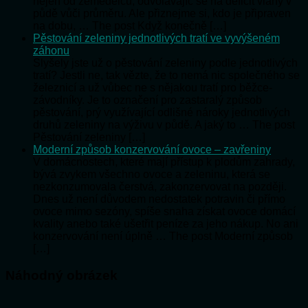
nejen od zemědělců, odvolávajíc se na deficit vláhy v
půdě vůči průměru. Ale přiznejme si, kdo je připraven
na dobu, … The post Když konečně […]
Pěstování zeleniny jednotlivých tratí ve vyvýšeném
záhonu
Slyšely jste už o pěstování zeleniny podle jednotlivých
tratí? Jestli ne, tak vězte, že to nemá nic společného se
železnicí a už vůbec ne s nějakou tratí pro běžce-
závodníky. Je to označení pro zastaralý způsob
pěstování, prý využívající odlišné nároky jednotlivých
druhů zeleniny na výživu v půdě. A jaký to … The post
Pěstování zeleniny […]
Moderní způsob konzervování ovoce – zavřeniny
V domácnostech, které mají přístup k plodům zahrady,
bývá zvykem všechno ovoce a zeleninu, která se
nezkonzumovala čerstvá, zakonzervovat na později.
Dnes už není důvodem nedostatek potravin či přímo
ovoce mimo sezóny, spíše snaha získat ovoce domácí
kvality anebo také ušetřit peníze za jeho nákup. No ani
konzervování není úplně … The post Moderní způsob
[…]
Náhodný obrázek