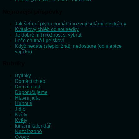
Nejnovější příspěvky
Jak šetření plynu pomáhá rozvoji solární elektrárny
Kváskový chléb od sousedky
Je dobré mít možnost si vybrat
Lečo chutná i pejskovi
Když nedáte (slepici žrát), nedostane (od slepice
vajíčko)
Rubriky
Bylinky
Domácí chléb
Domácnost
Doporučujeme
Hlavní jídla
Hubnutí
Jídlo
Květy
Květy
lunární kalendář
Nezařazené
Ovoce