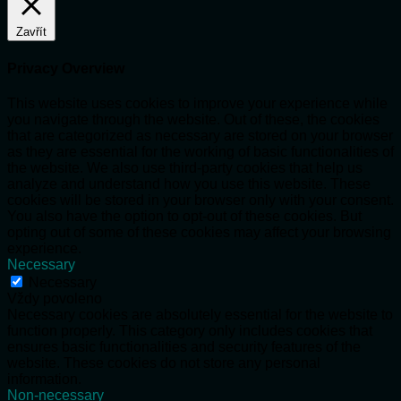
Zavřít
Privacy Overview
This website uses cookies to improve your experience while
you navigate through the website. Out of these, the cookies
that are categorized as necessary are stored on your browser
as they are essential for the working of basic functionalities of
the website. We also use third-party cookies that help us
analyze and understand how you use this website. These
cookies will be stored in your browser only with your consent.
You also have the option to opt-out of these cookies. But
opting out of some of these cookies may affect your browsing
experience.
Necessary
Necessary
Vždy povoleno
Necessary cookies are absolutely essential for the website to
function properly. This category only includes cookies that
ensures basic functionalities and security features of the
website. These cookies do not store any personal
information.
Non-necessary