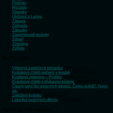
Polévky
Recepty
Stromky
Uklízení s Lunou
Zábava
Zahrada
Zákusky
Zapomenuté recepty
Zdraví
Zelenina
Zvířata
Nejčtenější
Výborná zapečená pohanka
- 58 529 čtení
Kváskový chléb pečený v troubě
- 58 179 čtení
Kvašená zelenina – Pickles
- 52 451 čtení
Kváskový chléb s křupavou kůrkou
- 35 598 čtení
Časný jarní řez ovocných stromů. Čemu svědčí, čemu
ne.
- 31 118 čtení
Založení kvásku
- 28 237 čtení
Letní řez ovocných dřevin
- 24 898 čtení
Mohlo by vás zajímat: