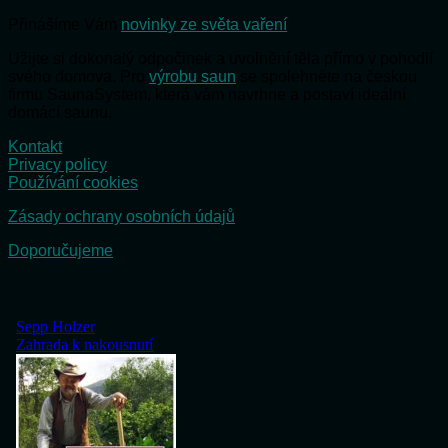
Přinášíme Vám
novinky ze světa vaření
Užijte si dokonalý odpočinek a uvolnění těla přímo v pohodlí
svého domova. Pro
výrobu saun
se spolehněte na českou
firmu SaunaSystem, která vám navrhne a postaví ideální
domácí saunu.
Kontakt
Privacy policy
Používání cookies
Zásady ochrany osobních údajů
Doporučujeme