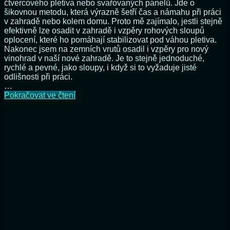
čtvercového pletiva nebo svařovaných panelů. Jde o
šikovnou metodu, která výrazně šetří čas a námahu při práci
v zahradě nebo kolem domu. Proto mě zajímalo, jestli stejně
efektivně lze osadit v zahradě i vzpěry rohových sloupů
oplocení, které ho pomáhají stabilizovat pod váhou pletiva.
Nakonec jsem na zemních vrutů osadil i vzpěry pro nový
vinohrad v naší nové zahradě. Je to stejně jednoduché,
rychlé a pevné, jako sloupy, i když si to vyžaduje jisté
odlišnosti při práci.
…
Na
Pokračovat ve čtení
zemní
vruty
postavíte
i
vzpěry
pro
sloupy