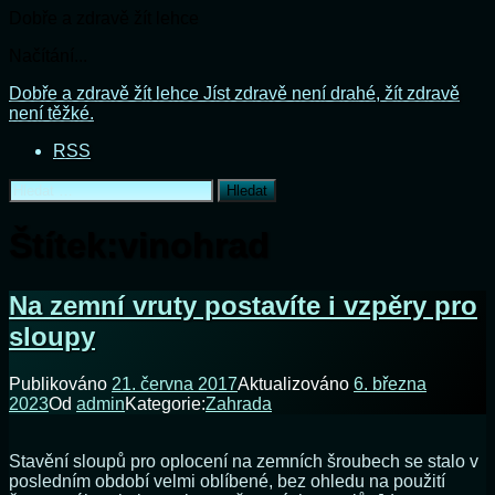
Dobře a zdravě žít lehce
Načítání...
Přejít
Dobře a zdravě žít lehce
Jíst zdravě není drahé, žít zdravě
k
není těžké.
obsahu
RSS
webu
Vyhledávání
Štítek:
vinohrad
Na zemní vruty postavíte i vzpěry pro
sloupy
Publikováno
21. června 2017
Aktualizováno
6. března
2023
Od
admin
Kategorie:
Zahrada
Stavění sloupů pro oplocení na zemních šroubech se stalo v
posledním období velmi oblíbené, bez ohledu na použití