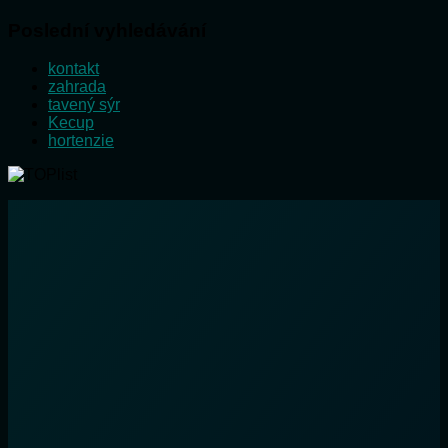
Poslední vyhledávání
kontakt
zahrada
tavený sýr
Kecup
hortenzie