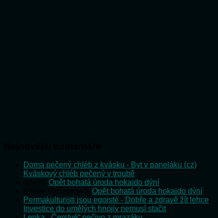
Nejnovější komentáře
Doma pečený chléb z kvásku - Byt v paneláku (cz)
:
Kváskový chléb pečený v troubě
admin
:
Opět bohatá úroda hokaido dýní
Emilie Vošlajerová
:
Opět bohatá úroda hokaido dýní
Permakulturisti jsou egoisté - Dobře a zdravě žít lehce
:
Investice do umělých hnojiv nemusí stačit
Lenka
:
„Čerstvé“ pečivo z mrazáku