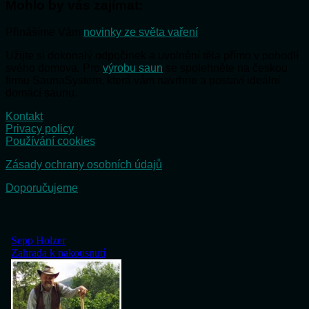
Mohlo by vás zajímat:
Přinášíme Vám
novinky ze světa vaření
Užijte si dokonalý odpočinek a uvolnění těla přímo v pohodlí
svého domova. Pro
výrobu saun
se spolehněte na českou
firmu SaunaSystem, která vám navrhne a postaví ideální
domácí saunu.
Kontakt
Privacy policy
Používání cookies
Zásady ochrany osobních údajů
Doporučujeme