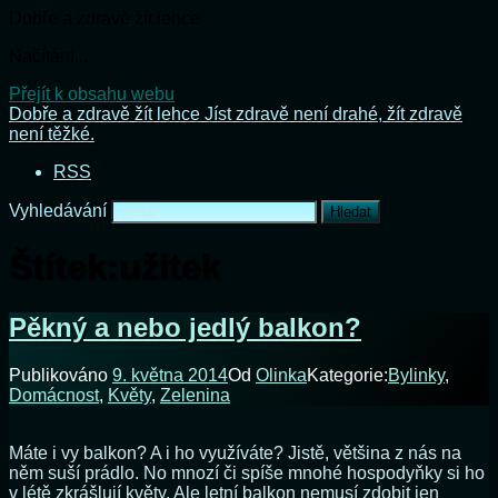
Dobře a zdravě žít lehce
Načítání...
Přejít k obsahu webu
Dobře a zdravě žít lehce
Jíst zdravě není drahé, žít zdravě
není těžké.
RSS
Vyhledávání
Štítek:
užitek
Pěkný a nebo jedlý balkon?
Publikováno
9. května 2014
Od
Olinka
Kategorie:
Bylinky
,
Domácnost
,
Květy
,
Zelenina
Máte i vy balkon? A i ho využíváte? Jistě, většina z nás na
něm suší prádlo. No mnozí či spíše mnohé hospodyňky si ho
v létě zkrášlují květy. Ale letní balkon nemusí zdobit jen