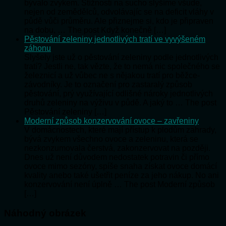
bývalo zvykem. Stížnosti na sucho slyšíme všude,
nejen od zemědělců, odvolávajíc se na deficit vláhy v
půdě vůči průměru. Ale přiznejme si, kdo je připraven
na dobu, … The post Když konečně […]
Pěstování zeleniny jednotlivých tratí ve vyvýšeném
záhonu
Slyšely jste už o pěstování zeleniny podle jednotlivých
tratí? Jestli ne, tak vězte, že to nemá nic společného se
železnicí a už vůbec ne s nějakou tratí pro běžce-
závodníky. Je to označení pro zastaralý způsob
pěstování, prý využívající odlišné nároky jednotlivých
druhů zeleniny na výživu v půdě. A jaký to … The post
Pěstování zeleniny […]
Moderní způsob konzervování ovoce – zavřeniny
V domácnostech, které mají přístup k plodům zahrady,
bývá zvykem všechno ovoce a zeleninu, která se
nezkonzumovala čerstvá, zakonzervovat na později.
Dnes už není důvodem nedostatek potravin či přímo
ovoce mimo sezóny, spíše snaha získat ovoce domácí
kvality anebo také ušetřit peníze za jeho nákup. No ani
konzervování není úplně … The post Moderní způsob
[…]
Náhodný obrázek