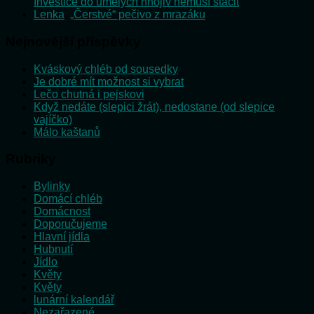
Investice do umělých hnojiv nemusí stačit
Lenka
:
„Čerstvé“ pečivo z mrazáku
Nejnovější příspěvky
Kváskový chléb od sousedky
Je dobré mít možnost si vybrat
Lečo chutná i pejskovi
Když nedáte (slepici žrát), nedostane (od slepice
vajíčko)
Málo kaštanů
Rubriky
Bylinky
Domácí chléb
Domácnost
Doporučujeme
Hlavní jídla
Hubnutí
Jídlo
Květy
Květy
lunární kalendář
Nezařazené