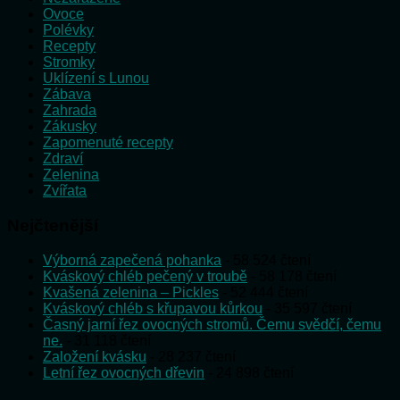
Ovoce
Polévky
Recepty
Stromky
Uklízení s Lunou
Zábava
Zahrada
Zákusky
Zapomenuté recepty
Zdraví
Zelenina
Zvířata
Nejčtenější
Výborná zapečená pohanka
- 58 524 čtení
Kváskový chléb pečený v troubě
- 58 178 čtení
Kvašená zelenina – Pickles
- 52 444 čtení
Kváskový chléb s křupavou kůrkou
- 35 597 čtení
Časný jarní řez ovocných stromů. Čemu svědčí, čemu
ne.
- 31 118 čtení
Založení kvásku
- 28 237 čtení
Letní řez ovocných dřevin
- 24 898 čtení