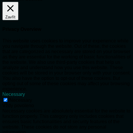
Zavřít
Privacy Overview
This website uses cookies to improve your experience while
you navigate through the website. Out of these, the cookies
that are categorized as necessary are stored on your browser
as they are essential for the working of basic functionalities of
the website. We also use third-party cookies that help us
analyze and understand how you use this website. These
cookies will be stored in your browser only with your consent.
You also have the option to opt-out of these cookies. But
opting out of some of these cookies may affect your browsing
experience.
Necessary
Necessary
Vždy povoleno
Necessary cookies are absolutely essential for the website to
function properly. This category only includes cookies that
ensures basic functionalities and security features of the
website. These cookies do not store any personal
information.