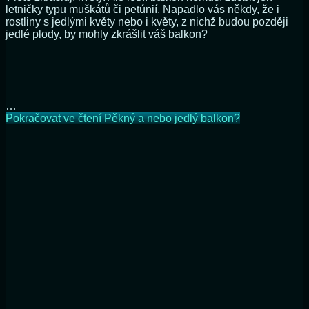
letničky typu muškátů či petúnií. Napadlo vás někdy, že i
rostliny s jedlými květy nebo i květy, z nichž budou později
jedlé plody, by mohly zkrášlit váš balkon?
…
Pokračovat ve čtení
Pěkný a nebo jedlý balkon?