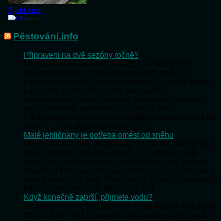
Pěstování.info
Připraveni na dvě sezóny ročně?
Mnozí pěstitelé zeleniny si stěžují na nepříznivé
přírodní podmínky a zejména na jejich změnu v
posledním období. Stabilita pěstování je pryč a dávné
pranostiky už dlouho neplatí. Na ověřené
agrotechnické termíny se nedá spolehnout a obvyklé
počasí mírného podnebního pásma je pryč.
Předznamenává to konec obvyklého způsobu práce na
našich … The post Připraveni na […]
Malé jehličnany je potřeba omést od sněhu
I když se často říká, že zahrada v zimě spí, není to tak,
že do zahrady není třeba chodit. Jsou situace, kdy
zahrada a zejména stromy v ní potřebují naši pomoc.
Například když napadne více sněhu a naše jehličnaté
stromy jsou ještě malé. Mohly by se zbytečně polámat. I
když … The post Malé jehličnany […]
Když konečně zaprší, přijmete vodu?
Už jsme si zvykli, že podzim je u nás deštivý a všude je
mokro. A že v létě bývá dešťových srážek méně, než