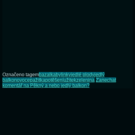
Označeno tagem
bazalka
bylinky
jedlé plody
jedlý
balkon
ovoce
pažitka
potěšení
užitek
zelenina
Zanechat
komentář
na Pěkný a nebo jedlý balkon?