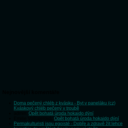
Nejnovější komentáře
Doma pečený chléb z kvásku - Byt v paneláku (cz)
:
Kváskový chléb pečený v troubě
admin
:
Opět bohatá úroda hokaido dýní
Emilie Vošlajerová
:
Opět bohatá úroda hokaido dýní
Permakulturisti jsou egoisté - Dobře a zdravě žít lehce
: