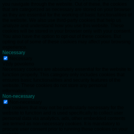
you navigate through the website. Out of these, the cookies
that are categorized as necessary are stored on your browser
as they are essential for the working of basic functionalities of
the website. We also use third-party cookies that help us
analyze and understand how you use this website. These
cookies will be stored in your browser only with your consent.
You also have the option to opt-out of these cookies. But
opting out of some of these cookies may affect your browsing
experience.
Necessary
Necessary
Vždy povoleno
Necessary cookies are absolutely essential for the website to
function properly. This category only includes cookies that
ensures basic functionalities and security features of the
website. These cookies do not store any personal
information.
Non-necessary
Non-necessary
Any cookies that may not be particularly necessary for the
website to function and is used specifically to collect user
personal data via analytics, ads, other embedded contents
are termed as non-necessary cookies. It is mandatory to
procure user consent prior to running these cookies on your