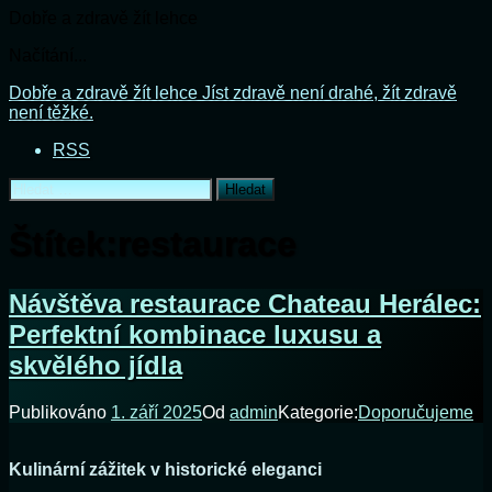
Dobře a zdravě žít lehce
Načítání...
Přejít
Dobře a zdravě žít lehce
Jíst zdravě není drahé, žít zdravě
k
není těžké.
obsahu
RSS
webu
Vyhledávání
Štítek:
restaurace
Návštěva restaurace Chateau Herálec:
Perfektní kombinace luxusu a
skvělého jídla
Publikováno
1. září 2025
Od
admin
Kategorie:
Doporučujeme
Kulinární zážitek v historické eleganci