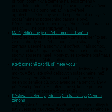
přírodní podmínky a zejména na jejich změnu v
posledním období. Stabilita pěstování je pryč a dávné
pranostiky už dlouho neplatí. Na ověřené
agrotechnické termíny se nedá spolehnout a obvyklé
počasí mírného podnebního pásma je pryč.
Předznamenává to konec obvyklého způsobu práce na
našich … The post Připraveni na […]
Malé jehličnany je potřeba omést od sněhu
I když se často říká, že zahrada v zimě spí, není to tak,
že do zahrady není třeba chodit. Jsou situace, kdy
zahrada a zejména stromy v ní potřebují naši pomoc.
Například když napadne více sněhu a naše jehličnaté
stromy jsou ještě malé. Mohly by se zbytečně polámat. I
když … The post Malé jehličnany […]
Když konečně zaprší, přijmete vodu?
Už jsme si zvykli, že podzim je u nás deštivý a všude je
mokro. A že v létě bývá dešťových srážek méně, než
bývalo zvykem. Stížnosti na sucho slyšíme všude,
nejen od zemědělců, odvolávajíc se na deficit vláhy v
půdě vůči průměru. Ale přiznejme si, kdo je připraven
na dobu, … The post Když konečně […]
Pěstování zeleniny jednotlivých tratí ve vyvýšeném
záhonu
Slyšely jste už o pěstování zeleniny podle jednotlivých
tratí? Jestli ne, tak vězte, že to nemá nic společného se