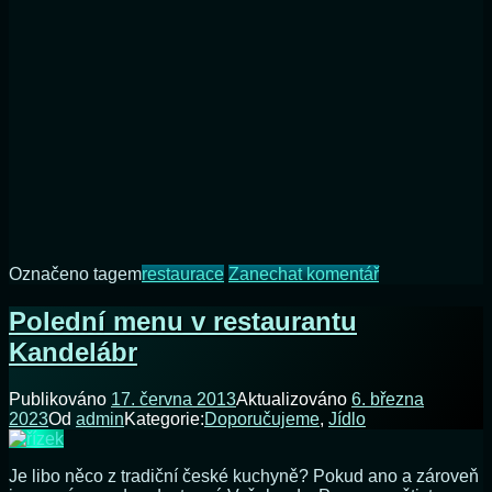
na
Označeno tagem
restaurace
Zanechat komentář
Návštěva
restaurace
Polední menu v restaurantu
Chateau
Kandelábr
Herálec:
Perfektní
kombinace
Publikováno
17. června 2013
Aktualizováno
6. března
luxusu
2023
Od
admin
Kategorie:
Doporučujeme
,
Jídlo
a
skvělého
jídla
Je libo něco z tradiční české kuchyně? Pokud ano a zároveň