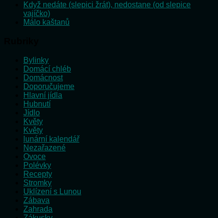
Když nedáte (slepici žrát), nedostane (od slepice
vajíčko)
Málo kaštanů
Rubriky
Bylinky
Domácí chléb
Domácnost
Doporučujeme
Hlavní jídla
Hubnutí
Jídlo
Květy
Květy
lunární kalendář
Nezařazené
Ovoce
Polévky
Recepty
Stromky
Uklízení s Lunou
Zábava
Zahrada
Zákusky