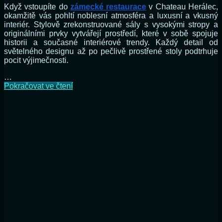
Když vstoupíte do
zámecké restaurace
v Chateau Herálec,
okamžitě vás pohltí noblesní atmosféra a luxusní a vkusný
interiér. Stylově zrekonstruované sály s vysokými stropy a
originálními prvky vytvářejí prostředí, které v sobě spojuje
historii a současné interiérové trendy. Každý detail od
světelného designu až po pečlivě prostřené stoly podtrhuje
pocit výjimečnosti.
…
Návštěva
Pokračovat ve čtení
restaurace
Chateau
Herálec:
Perfektní
kombinace
luxusu
a
skvělého
jídla