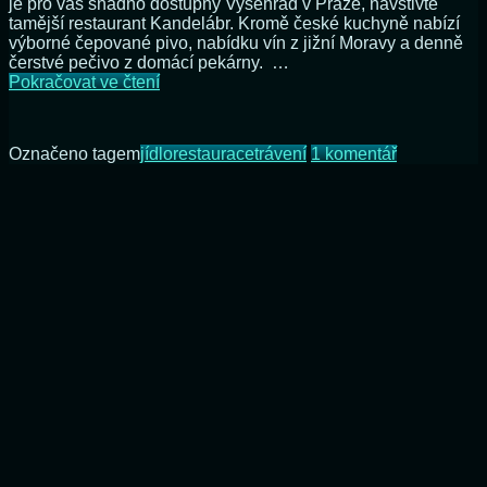
je pro vás snadno dostupný Vyšehrad v Praze, navštivte
tamější restaurant Kandelábr. Kromě české kuchyně nabízí
výborné čepované pivo, nabídku vín z jižní Moravy a denně
čerstvé pečivo z domácí pekárny. …
Polední
Pokračovat ve čtení
menu
v
restaurantu
u
Označeno tagem
jídlo
restaurace
trávení
1 komentář
Kandelábr
textu
s
názvem
Polední
menu
v
restaurantu
Kandelábr