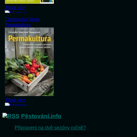
Pěstování.info
Připraveni na dvě sezóny ročně?
Mnozí pěstitelé zeleniny si stěžují na nepříznivé