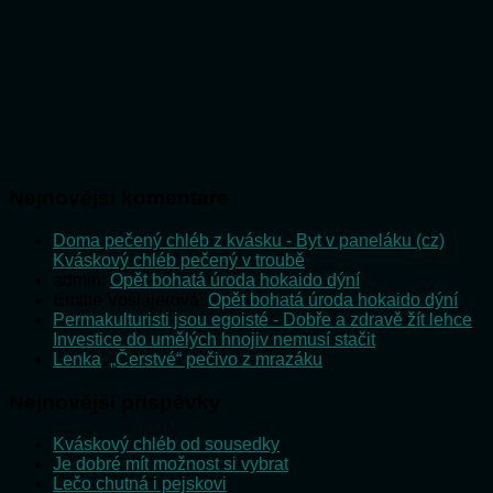
Nejnovější komentáře
Doma pečený chléb z kvásku - Byt v paneláku (cz)
:
Kváskový chléb pečený v troubě
admin
:
Opět bohatá úroda hokaido dýní
Emilie Vošlajerová
:
Opět bohatá úroda hokaido dýní
Permakulturisti jsou egoisté - Dobře a zdravě žít lehce
:
Investice do umělých hnojiv nemusí stačit
Lenka
:
„Čerstvé“ pečivo z mrazáku
Nejnovější příspěvky
Kváskový chléb od sousedky
Je dobré mít možnost si vybrat
Lečo chutná i pejskovi