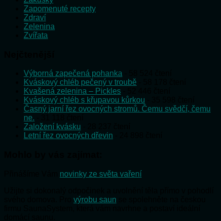
Zapomenuté recepty
Zdraví
Zelenina
Zvířata
Nejčtenější
Výborná zapečená pohanka
- 58 524 čtení
Kváskový chléb pečený v troubě
- 58 178 čtení
Kvašená zelenina – Pickles
- 52 446 čtení
Kváskový chléb s křupavou kůrkou
- 35 598 čtení
Časný jarní řez ovocných stromů. Čemu svědčí, čemu
ne.
- 31 118 čtení
Založení kvásku
- 28 237 čtení
Letní řez ovocných dřevin
- 24 898 čtení
Mohlo by vás zajímat:
Přinášíme Vám
novinky ze světa vaření
Užijte si dokonalý odpočinek a uvolnění těla přímo v pohodlí
svého domova. Pro
výrobu saun
se spolehněte na českou
firmu SaunaSystem, která vám navrhne a postaví ideální
domácí saunu.