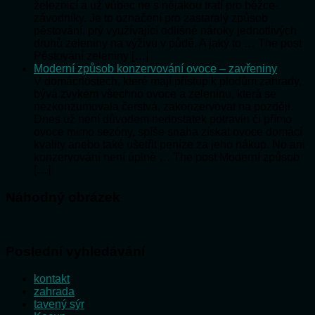
železnicí a už vůbec ne s nějakou tratí pro běžce-
závodníky. Je to označení pro zastaralý způsob
pěstování, prý využívající odlišné nároky jednotlivých
druhů zeleniny na výživu v půdě. A jaký to … The post
Pěstování zeleniny […]
Moderní způsob konzervování ovoce – zavřeniny
V domácnostech, které mají přístup k plodům zahrady,
bývá zvykem všechno ovoce a zeleninu, která se
nezkonzumovala čerstvá, zakonzervovat na později.
Dnes už není důvodem nedostatek potravin či přímo
ovoce mimo sezóny, spíše snaha získat ovoce domácí
kvality anebo také ušetřit peníze za jeho nákup. No ani
konzervování není úplně … The post Moderní způsob
[…]
Náhodný obrázek
Poslední vyhledávání
kontakt
zahrada
tavený sýr