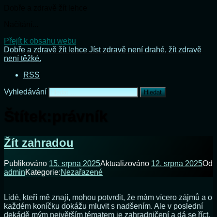
Dobře a zdravě žít lehce
Načítání...
Přejít k obsahu webu
Dobře a zdravě žít lehce
Jíst zdravě není drahé, žít zdravě
není těžké.
RSS
Vyhledávání
Štítek:
právník
Žít zahradou
Publikováno
15. srpna 2025
Aktualizováno
12. srpna 2025
Od
admin
Kategorie:
Nezařazené
Lidé, kteří mě znají, mohou potvrdit, že mám vícero zájmů a o
každém koníčku dokážu mluvit s nadšením. Ale v poslední
dekádě mým největším tématem je zahradničení a dá se říct,