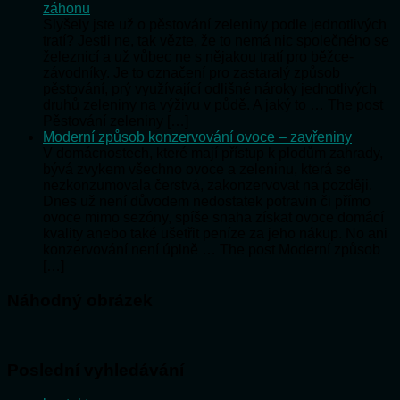
záhonu
Slyšely jste už o pěstování zeleniny podle jednotlivých
tratí? Jestli ne, tak vězte, že to nemá nic společného se
železnicí a už vůbec ne s nějakou tratí pro běžce-
závodníky. Je to označení pro zastaralý způsob
pěstování, prý využívající odlišné nároky jednotlivých
druhů zeleniny na výživu v půdě. A jaký to … The post
Pěstování zeleniny […]
Moderní způsob konzervování ovoce – zavřeniny
V domácnostech, které mají přístup k plodům zahrady,
bývá zvykem všechno ovoce a zeleninu, která se
nezkonzumovala čerstvá, zakonzervovat na později.
Dnes už není důvodem nedostatek potravin či přímo
ovoce mimo sezóny, spíše snaha získat ovoce domácí
kvality anebo také ušetřit peníze za jeho nákup. No ani
konzervování není úplně … The post Moderní způsob
[…]
Náhodný obrázek
Poslední vyhledávání