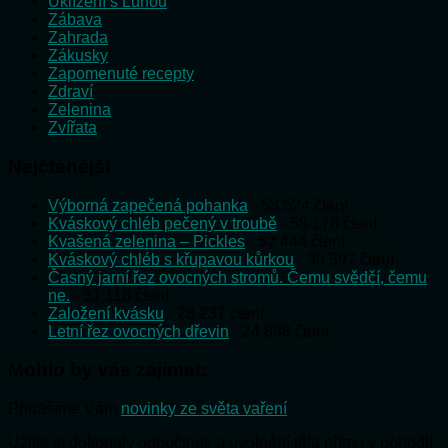
Uklízení s Lunou
Zábava
Zahrada
Zákusky
Zapomenuté recepty
Zdraví
Zelenina
Zvířata
Nejčtenější
Výborná zapečená pohanka
- 58 524 čtení
Kváskový chléb pečený v troubě
- 58 178 čtení
Kvašená zelenina – Pickles
- 52 444 čtení
Kváskový chléb s křupavou kůrkou
- 35 597 čtení
Časný jarní řez ovocných stromů. Čemu svědčí, čemu
ne.
- 31 118 čtení
Založení kvásku
- 28 237 čtení
Letní řez ovocných dřevin
- 24 898 čtení
Mohlo by vás zajímat:
Přinášíme Vám
novinky ze světa vaření
Užijte si dokonalý odpočinek a uvolnění těla přímo v pohodlí