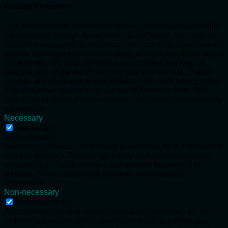
Privacy Overview
This website uses cookies to improve your experience while
you navigate through the website. Out of these, the cookies
that are categorized as necessary are stored on your browser
as they are essential for the working of basic functionalities of
the website. We also use third-party cookies that help us
analyze and understand how you use this website. These
cookies will be stored in your browser only with your consent.
You also have the option to opt-out of these cookies. But
opting out of some of these cookies may affect your browsing
experience.
Necessary
Necessary
Vždy povoleno
Necessary cookies are absolutely essential for the website to
function properly. This category only includes cookies that
ensures basic functionalities and security features of the
website. These cookies do not store any personal
information.
Non-necessary
Non-necessary
Any cookies that may not be particularly necessary for the
website to function and is used specifically to collect user