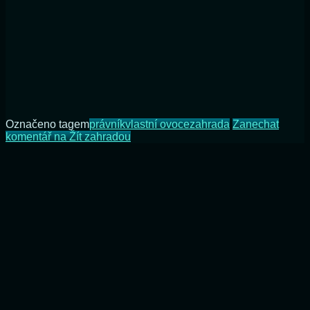
Označeno tagem
právník
vlastní ovoce
zahrada
Zanechat
komentář
na Žít zahradou