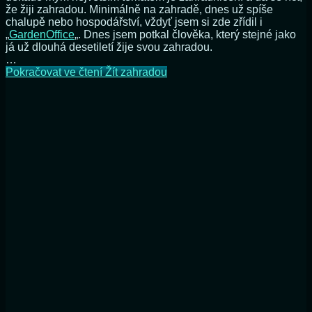
že žiji zahradou. Minimálně na zahradě, dnes už spíše
chalupě nebo hospodářství, vždyť jsem si zde zřídil i
„
GardenOffice
„. Dnes jsem potkal člověka, který stejné jako
já už dlouhá desetiletí žije svou zahradou.
…
Pokračovat ve čtení
Žít zahradou