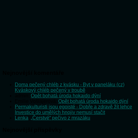
Nejnovější komentáře
Doma pečený chléb z kvásku - Byt v paneláku (cz)
:
Kváskový chléb pečený v troubě
admin
:
Opět bohatá úroda hokaido dýní
Emilie Vošlajerová
:
Opět bohatá úroda hokaido dýní
Permakulturisti jsou egoisté - Dobře a zdravě žít lehce
:
Investice do umělých hnojiv nemusí stačit
Lenka
:
„Čerstvé“ pečivo z mrazáku
Nejnovější příspěvky