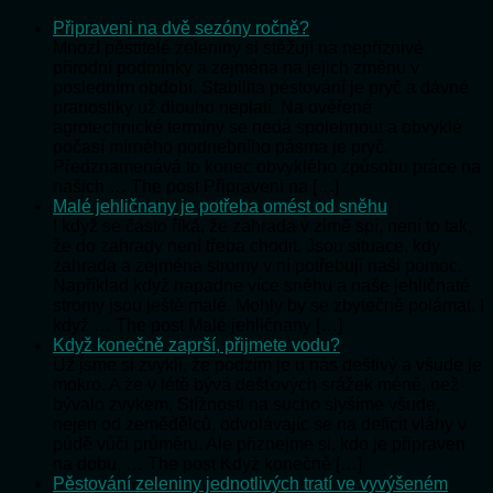
Připraveni na dvě sezóny ročně?
Mnozí pěstitelé zeleniny si stěžují na nepříznivé
přírodní podmínky a zejména na jejich změnu v
posledním období. Stabilita pěstování je pryč a dávné
pranostiky už dlouho neplatí. Na ověřené
agrotechnické termíny se nedá spolehnout a obvyklé
počasí mírného podnebního pásma je pryč.
Předznamenává to konec obvyklého způsobu práce na
našich … The post Připraveni na […]
Malé jehličnany je potřeba omést od sněhu
I když se často říká, že zahrada v zimě spí, není to tak,
že do zahrady není třeba chodit. Jsou situace, kdy
zahrada a zejména stromy v ní potřebují naši pomoc.
Například když napadne více sněhu a naše jehličnaté
stromy jsou ještě malé. Mohly by se zbytečně polámat. I
když … The post Malé jehličnany […]
Když konečně zaprší, přijmete vodu?
Už jsme si zvykli, že podzim je u nás deštivý a všude je
mokro. A že v létě bývá dešťových srážek méně, než
bývalo zvykem. Stížnosti na sucho slyšíme všude,
nejen od zemědělců, odvolávajíc se na deficit vláhy v
půdě vůči průměru. Ale přiznejme si, kdo je připraven
na dobu, … The post Když konečně […]
Pěstování zeleniny jednotlivých tratí ve vyvýšeném