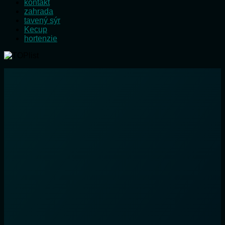
kontakt
zahrada
tavený sýr
Kecup
hortenzie