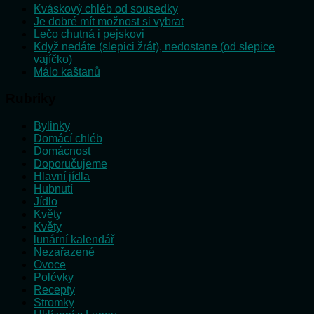
Kváskový chléb od sousedky
Je dobré mít možnost si vybrat
Lečo chutná i pejskovi
Když nedáte (slepici žrát), nedostane (od slepice
vajíčko)
Málo kaštanů
Rubriky
Bylinky
Domácí chléb
Domácnost
Doporučujeme
Hlavní jídla
Hubnutí
Jídlo
Květy
Květy
lunární kalendář
Nezařazené
Ovoce
Polévky
Recepty
Stromky