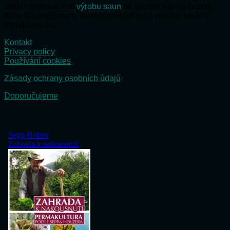
svého domova. Pro
výrobu saun
se spolehněte na českou
firmu SaunaSystem, která vám navrhne a postaví ideální
domácí saunu.
Kontakt
Privacy policy
Používání cookies
Zásady ochrany osobních údajů
Doporučujeme