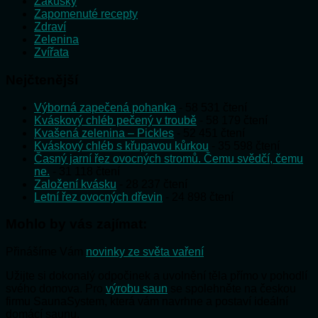
Zákusky
Zapomenuté recepty
Zdraví
Zelenina
Zvířata
Nejčtenější
Výborná zapečená pohanka
- 58 531 čtení
Kváskový chléb pečený v troubě
- 58 179 čtení
Kvašená zelenina – Pickles
- 52 451 čtení
Kváskový chléb s křupavou kůrkou
- 35 598 čtení
Časný jarní řez ovocných stromů. Čemu svědčí, čemu
ne.
- 31 118 čtení
Založení kvásku
- 28 237 čtení
Letní řez ovocných dřevin
- 24 898 čtení
Mohlo by vás zajímat:
Přinášíme Vám
novinky ze světa vaření
Užijte si dokonalý odpočinek a uvolnění těla přímo v pohodlí
svého domova. Pro
výrobu saun
se spolehněte na českou
firmu SaunaSystem, která vám navrhne a postaví ideální
domácí saunu.