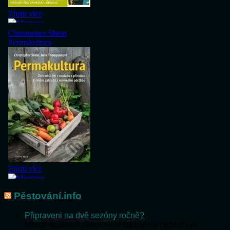
Pěstování.info
Připraveni na dvě sezóny ročně?
Mnozí pěstitelé zeleniny si stěžují na nepříznivé