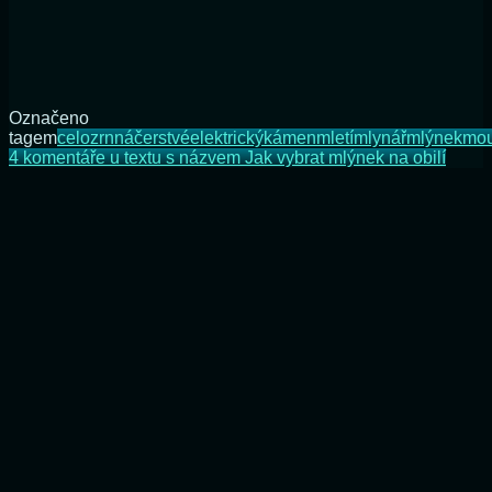
Označeno
tagem
celozrnná
čerstvé
elektrický
kámen
mletí
mlynář
mlýnek
mo
4 komentáře
u textu s názvem Jak vybrat mlýnek na obilí