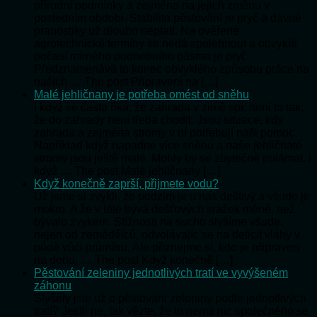
přírodní podmínky a zejména na jejich změnu v
posledním období. Stabilita pěstování je pryč a dávné
pranostiky už dlouho neplatí. Na ověřené
agrotechnické termíny se nedá spolehnout a obvyklé
počasí mírného podnebního pásma je pryč.
Předznamenává to konec obvyklého způsobu práce na
našich … The post Připraveni na […]
Malé jehličnany je potřeba omést od sněhu
I když se často říká, že zahrada v zimě spí, není to tak,
že do zahrady není třeba chodit. Jsou situace, kdy
zahrada a zejména stromy v ní potřebují naši pomoc.
Například když napadne více sněhu a naše jehličnaté
stromy jsou ještě malé. Mohly by se zbytečně polámat. I
když … The post Malé jehličnany […]
Když konečně zaprší, přijmete vodu?
Už jsme si zvykli, že podzim je u nás deštivý a všude je
mokro. A že v létě bývá dešťových srážek méně, než
bývalo zvykem. Stížnosti na sucho slyšíme všude,
nejen od zemědělců, odvolávajíc se na deficit vláhy v
půdě vůči průměru. Ale přiznejme si, kdo je připraven
na dobu, … The post Když konečně […]
Pěstování zeleniny jednotlivých tratí ve vyvýšeném
záhonu
Slyšely jste už o pěstování zeleniny podle jednotlivých
tratí? Jestli ne, tak vězte, že to nemá nic společného se