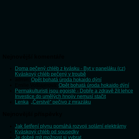
Nejnovější komentáře
Doma pečený chléb z kvásku - Byt v paneláku (cz)
:
Kváskový chléb pečený v troubě
admin
:
Opět bohatá úroda hokaido dýní
Emilie Vošlajerová
:
Opět bohatá úroda hokaido dýní
Permakulturisti jsou egoisté - Dobře a zdravě žít lehce
:
Investice do umělých hnojiv nemusí stačit
Lenka
:
„Čerstvé“ pečivo z mrazáku
Nejnovější příspěvky
Jak šetření plynu pomáhá rozvoji solární elektrárny
Kváskový chléb od sousedky
Je dobré mít možnost si vybrat