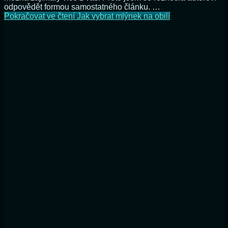
odpovědět formou samostatného článku. …
Pokračovat ve čtení
Jak vybrat mlýnek na obilí