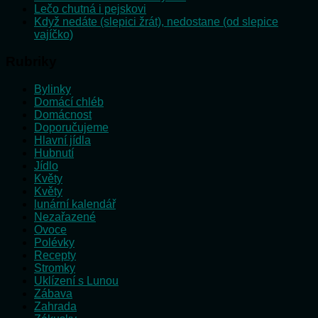
Lečo chutná i pejskovi
Když nedáte (slepici žrát), nedostane (od slepice
vajíčko)
Rubriky
Bylinky
Domácí chléb
Domácnost
Doporučujeme
Hlavní jídla
Hubnutí
Jídlo
Květy
Květy
lunární kalendář
Nezařazené
Ovoce
Polévky
Recepty
Stromky
Uklízení s Lunou
Zábava
Zahrada