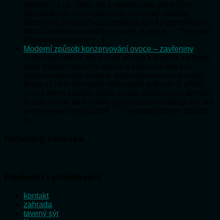
železnicí a už vůbec ne s nějakou tratí pro běžce-
závodníky. Je to označení pro zastaralý způsob
pěstování, prý využívající odlišné nároky jednotlivých
druhů zeleniny na výživu v půdě. A jaký to … The post
Pěstování zeleniny […]
Moderní způsob konzervování ovoce – zavřeniny
V domácnostech, které mají přístup k plodům zahrady,
bývá zvykem všechno ovoce a zeleninu, která se
nezkonzumovala čerstvá, zakonzervovat na později.
Dnes už není důvodem nedostatek potravin či přímo
ovoce mimo sezóny, spíše snaha získat ovoce domácí
kvality anebo také ušetřit peníze za jeho nákup. No ani
konzervování není úplně … The post Moderní způsob
[…]
Náhodný obrázek
Poslední vyhledávání
kontakt
zahrada
tavený sýr