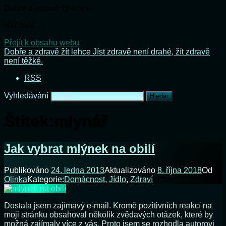
Dobře a zdravě žít lehce
Načítání...
Přejít k obsahu webu
Dobře a zdravě žít lehce
Jíst zdravě není drahé, žít zdravě
není těžké.
RSS
Vyhledávání
Štítek:
mlynář
Jak vybrat mlýnek na obilí
Publikováno
24. ledna 2013
Aktualizováno
8. října 2018
Od
Olinka
Kategorie:
Domácnost
,
Jídlo
,
Zdraví
Dostala jsem zajímavý e-mail. Kromě pozitivních reakcí na
moji stránku obsahoval několik zvědavých otázek, které by
možná zajímaly více z vás. Proto jsem se rozhodla autorovi