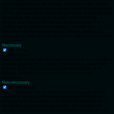
you navigate through the website. Out of these, the cookies
that are categorized as necessary are stored on your browser
as they are essential for the working of basic functionalities of
the website. We also use third-party cookies that help us
analyze and understand how you use this website. These
cookies will be stored in your browser only with your consent.
You also have the option to opt-out of these cookies. But
opting out of some of these cookies may affect your browsing
experience.
Necessary
Necessary
Vždy povoleno
Necessary cookies are absolutely essential for the website to
function properly. This category only includes cookies that
ensures basic functionalities and security features of the
website. These cookies do not store any personal
information.
Non-necessary
Non-necessary
Any cookies that may not be particularly necessary for the
website to function and is used specifically to collect user
personal data via analytics, ads, other embedded contents
are termed as non-necessary cookies. It is mandatory to
procure user consent prior to running these cookies on your