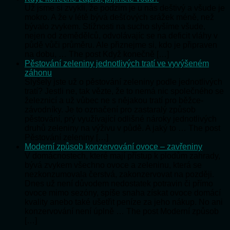
Už jsme si zvykli, že podzim je u nás deštivý a všude je
mokro. A že v létě bývá dešťových srážek méně, než
bývalo zvykem. Stížnosti na sucho slyšíme všude,
nejen od zemědělců, odvolávajíc se na deficit vláhy v
půdě vůči průměru. Ale přiznejme si, kdo je připraven
na dobu, … The post Když konečně […]
Pěstování zeleniny jednotlivých tratí ve vyvýšeném
záhonu
Slyšely jste už o pěstování zeleniny podle jednotlivých
tratí? Jestli ne, tak vězte, že to nemá nic společného se
železnicí a už vůbec ne s nějakou tratí pro běžce-
závodníky. Je to označení pro zastaralý způsob
pěstování, prý využívající odlišné nároky jednotlivých
druhů zeleniny na výživu v půdě. A jaký to … The post
Pěstování zeleniny […]
Moderní způsob konzervování ovoce – zavřeniny
V domácnostech, které mají přístup k plodům zahrady,
bývá zvykem všechno ovoce a zeleninu, která se
nezkonzumovala čerstvá, zakonzervovat na později.
Dnes už není důvodem nedostatek potravin či přímo
ovoce mimo sezóny, spíše snaha získat ovoce domácí
kvality anebo také ušetřit peníze za jeho nákup. No ani
konzervování není úplně … The post Moderní způsob
[…]