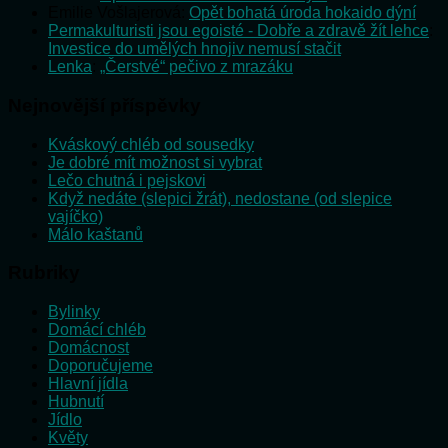
Emilie Vošlajerová
:
Opět bohatá úroda hokaido dýní
Permakulturisti jsou egoisté - Dobře a zdravě žít lehce
:
Investice do umělých hnojiv nemusí stačit
Lenka
:
„Čerstvé“ pečivo z mrazáku
Nejnovější příspěvky
Kváskový chléb od sousedky
Je dobré mít možnost si vybrat
Lečo chutná i pejskovi
Když nedáte (slepici žrát), nedostane (od slepice
vajíčko)
Málo kaštanů
Rubriky
Bylinky
Domácí chléb
Domácnost
Doporučujeme
Hlavní jídla
Hubnutí
Jídlo
Květy