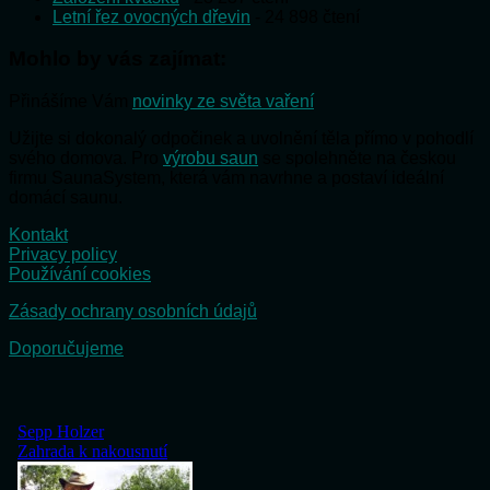
Letní řez ovocných dřevin
- 24 898 čtení
Mohlo by vás zajímat:
Přinášíme Vám
novinky ze světa vaření
Užijte si dokonalý odpočinek a uvolnění těla přímo v pohodlí
svého domova. Pro
výrobu saun
se spolehněte na českou
firmu SaunaSystem, která vám navrhne a postaví ideální
domácí saunu.
Kontakt
Privacy policy
Používání cookies
Zásady ochrany osobních údajů
Doporučujeme