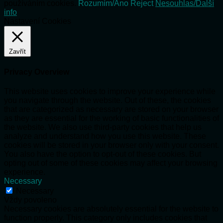
používáním cookies.
Rozumím/Ano
Reject
Nesouhlas/Další
info
Nastavení Cookies
Zavřít
Privacy Overview
This website uses cookies to improve your experience while
you navigate through the website. Out of these, the cookies
that are categorized as necessary are stored on your browser
as they are essential for the working of basic functionalities of
the website. We also use third-party cookies that help us
analyze and understand how you use this website. These
cookies will be stored in your browser only with your consent.
You also have the option to opt-out of these cookies. But
opting out of some of these cookies may affect your browsing
experience.
Necessary
Necessary
Vždy povoleno
Necessary cookies are absolutely essential for the website to
function properly. This category only includes cookies that