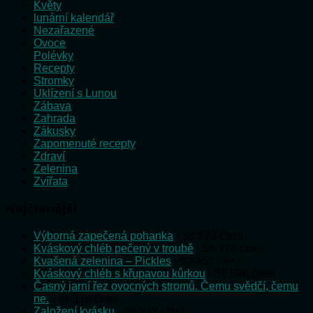
Květy
lunární kalendář
Nezařazené
Ovoce
Polévky
Recepty
Stromky
Uklízení s Lunou
Zábava
Zahrada
Zákusky
Zapomenuté recepty
Zdraví
Zelenina
Zvířata
Nejčtenější
Výborná zapečená pohanka
- 58 528 čtení
Kváskový chléb pečený v troubě
- 58 178 čtení
Kvašená zelenina – Pickles
- 52 451 čtení
Kváskový chléb s křupavou kůrkou
- 35 598 čtení
Časný jarní řez ovocných stromů. Čemu svědčí, čemu
ne.
- 31 118 čtení
Založení kvásku
- 28 237 čtení