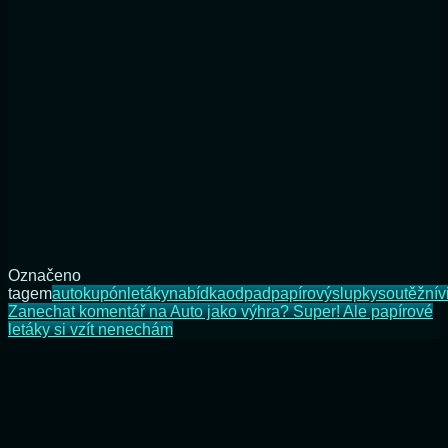
Označeno
tagem
auto
kupón
letáky
nabídka
odpad
papírový
slupky
soutěžní
v
Zanechat komentář
na Auto jako výhra? Super! Ale papírové
letáky si vzít nenechám