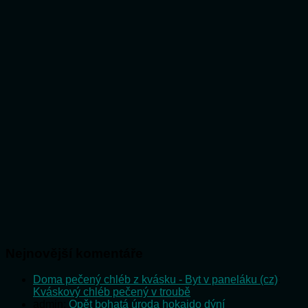
Nejnovější komentáře
Doma pečený chléb z kvásku - Byt v paneláku (cz)
:
Kváskový chléb pečený v troubě
admin
:
Opět bohatá úroda hokaido dýní