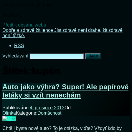
Dobře a zdravě žít lehce
Načítání...
Přejít k obsahu webu
Dobře a zdravě žít lehce
Jíst zdravě není drahé, žít zdravě
není těžké.
RSS
Vyhledávání
Štítek:
kupón
Auto jako výhra? Super! Ale papírové
letáky si vzít nenechám
Publikováno
4. prosince 2013
Od
Olinka
Kategorie:
Domácnost
Chtěli byste nové auto? To je otázka, viďte? Vždyť kdo by