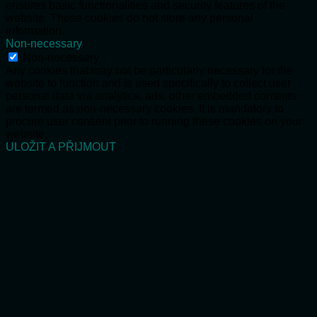
ensures basic functionalities and security features of the
website. These cookies do not store any personal
information.
Non-necessary
Non-necessary
Any cookies that may not be particularly necessary for the
website to function and is used specifically to collect user
personal data via analytics, ads, other embedded contents
are termed as non-necessary cookies. It is mandatory to
procure user consent prior to running these cookies on your
website.
ULOŽIT A PŘIJMOUT