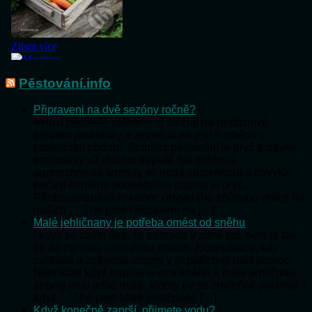
Pěstování.info
Připraveni na dvě sezóny ročně?
Mnozí pěstitelé zeleniny si stěžují na nepříznivé
přírodní podmínky a zejména na jejich změnu v
posledním období. Stabilita pěstování je pryč a dávné
pranostiky už dlouho neplatí. Na ověřené
agrotechnické termíny se nedá spolehnout a obvyklé
počasí mírného podnebního pásma je pryč.
Předznamenává to konec obvyklého způsobu práce na
našich … The post Připraveni na […]
Malé jehličnany je potřeba omést od sněhu
I když se často říká, že zahrada v zimě spí, není to tak,
že do zahrady není třeba chodit. Jsou situace, kdy
zahrada a zejména stromy v ní potřebují naši pomoc.
Například když napadne více sněhu a naše jehličnaté
stromy jsou ještě malé. Mohly by se zbytečně polámat. I
když … The post Malé jehličnany […]
Když konečně zaprší, přijmete vodu?