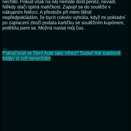
nechtěl. Pokud však na něj nemáte dost peněz, nevadí.
Někdy stačí úplná maličkost. Zapojit se do soutěže v
nákupním řetězci. A přestože při mém štěstí
nepředpokládám, že bych cokoliv vyhrála, když mi pokladní
po zaplacení zboží podala kartičku se soutěžním kupónem,
potěšila jsem se. Možná nastal můj čas.
…
Pokračovat ve čtení
Auto jako výhra? Super! Ale papírové
letáky si vzít nenechám