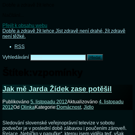
Dobře a zdravě žít lehce
Načítání...
Přejít k obsahu webu
Dobře a zdravě žít lehce
Jíst zdravě není drahé, žít zdravě
není těžké.
RSS
Vyhledávání
Štítek:
vzpomínky
Jak mě Jarda Žídek zase potěšil
Publikováno
5. listopadu 2012
Aktualizováno
4. listopadu
2012
Od
Olinka
Kategorie:
Domácnost
,
Jídlo
Sledování slovenské veřejnoprávní televize v sobotu
podvečer je v poslední době zábavou i poučením zároveň.
Relace „Nebíčko v papuľke“, kterou jsem viděla teď, však