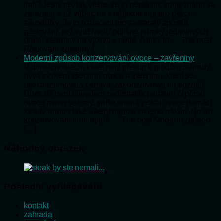
tratí? Jestli ne, tak vězte, že to nemá nic společného se
železnicí a už vůbec ne s nějakou tratí pro běžce-
závodníky. Je to označení pro zastaralý způsob
pěstování, prý využívající odlišné nároky jednotlivých
druhů zeleniny na výživu v půdě. A jaký to … The post
Pěstování zeleniny […]
Moderní způsob konzervování ovoce – zavřeniny
V domácnostech, které mají přístup k plodům zahrady,
bývá zvykem všechno ovoce a zeleninu, která se
nezkonzumovala čerstvá, zakonzervovat na později.
Dnes už není důvodem nedostatek potravin či přímo
ovoce mimo sezóny, spíše snaha získat ovoce domácí
kvality anebo také ušetřit peníze za jeho nákup. No ani
konzervování není úplně … The post Moderní způsob
[…]
Náhodný obrázek
Poslední vyhledávání
kontakt
zahrada