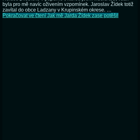
byla pro mě navíc oživením vzpomínek. Jaroslav Žídek totiž
zavítal do obce Ladzany v Krupinském okrese. …
Pokračovat ve čtení
Jak mě Jarda Žídek zase potěšil