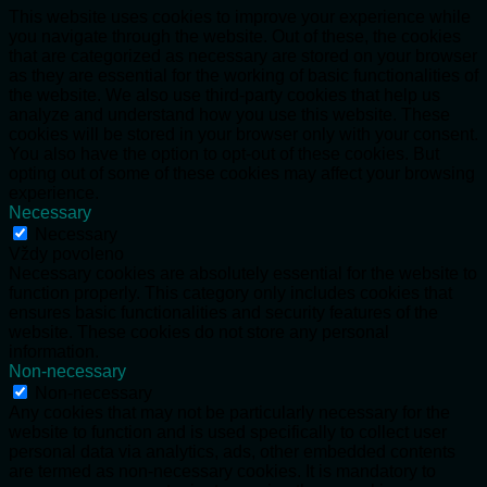
This website uses cookies to improve your experience while
you navigate through the website. Out of these, the cookies
that are categorized as necessary are stored on your browser
as they are essential for the working of basic functionalities of
the website. We also use third-party cookies that help us
analyze and understand how you use this website. These
cookies will be stored in your browser only with your consent.
You also have the option to opt-out of these cookies. But
opting out of some of these cookies may affect your browsing
experience.
Necessary
Necessary
Vždy povoleno
Necessary cookies are absolutely essential for the website to
function properly. This category only includes cookies that
ensures basic functionalities and security features of the
website. These cookies do not store any personal
information.
Non-necessary
Non-necessary
Any cookies that may not be particularly necessary for the
website to function and is used specifically to collect user
personal data via analytics, ads, other embedded contents
are termed as non-necessary cookies. It is mandatory to