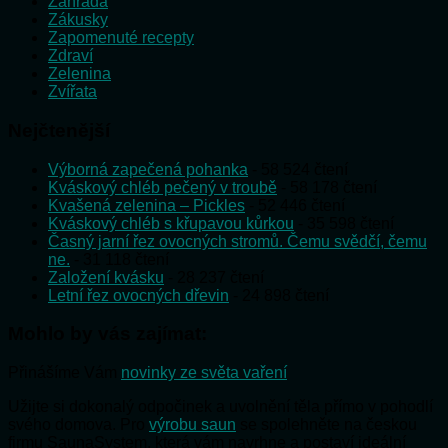
Zahrada
Zákusky
Zapomenuté recepty
Zdraví
Zelenina
Zvířata
Nejčtenější
Výborná zapečená pohanka
- 58 524 čtení
Kváskový chléb pečený v troubě
- 58 178 čtení
Kvašená zelenina – Pickles
- 52 446 čtení
Kváskový chléb s křupavou kůrkou
- 35 598 čtení
Časný jarní řez ovocných stromů. Čemu svědčí, čemu
ne.
- 31 118 čtení
Založení kvásku
- 28 237 čtení
Letní řez ovocných dřevin
- 24 898 čtení
Mohlo by vás zajímat:
Přinášíme Vám
novinky ze světa vaření
Užijte si dokonalý odpočinek a uvolnění těla přímo v pohodlí
svého domova. Pro
výrobu saun
se spolehněte na českou
firmu SaunaSystem, která vám navrhne a postaví ideální