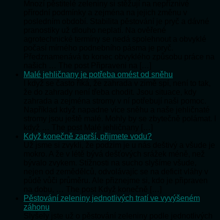
Mnozí pěstitelé zeleniny si stěžují na nepříznivé
přírodní podmínky a zejména na jejich změnu v
posledním období. Stabilita pěstování je pryč a dávné
pranostiky už dlouho neplatí. Na ověřené
agrotechnické termíny se nedá spolehnout a obvyklé
počasí mírného podnebního pásma je pryč.
Předznamenává to konec obvyklého způsobu práce na
našich … The post Připraveni na […]
Malé jehličnany je potřeba omést od sněhu
I když se často říká, že zahrada v zimě spí, není to tak,
že do zahrady není třeba chodit. Jsou situace, kdy
zahrada a zejména stromy v ní potřebují naši pomoc.
Například když napadne více sněhu a naše jehličnaté
stromy jsou ještě malé. Mohly by se zbytečně polámat. I
když … The post Malé jehličnany […]
Když konečně zaprší, přijmete vodu?
Už jsme si zvykli, že podzim je u nás deštivý a všude je
mokro. A že v létě bývá dešťových srážek méně, než
bývalo zvykem. Stížnosti na sucho slyšíme všude,
nejen od zemědělců, odvolávajíc se na deficit vláhy v
půdě vůči průměru. Ale přiznejme si, kdo je připraven
na dobu, … The post Když konečně […]
Pěstování zeleniny jednotlivých tratí ve vyvýšeném
záhonu
Slyšely jste už o pěstování zeleniny podle jednotlivých