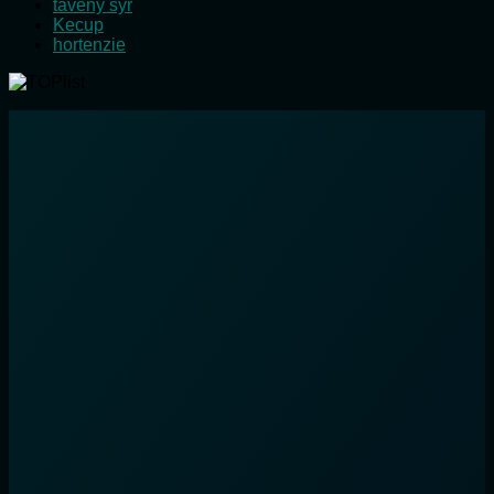
tavený sýr
Kecup
hortenzie