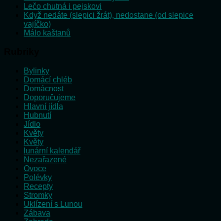
Lečo chutná i pejskovi
Když nedáte (slepici žrát), nedostane (od slepice
vajíčko)
Málo kaštanů
Rubriky
Bylinky
Domácí chléb
Domácnost
Doporučujeme
Hlavní jídla
Hubnutí
Jídlo
Květy
Květy
lunární kalendář
Nezařazené
Ovoce
Polévky
Recepty
Stromky
Uklízení s Lunou
Zábava