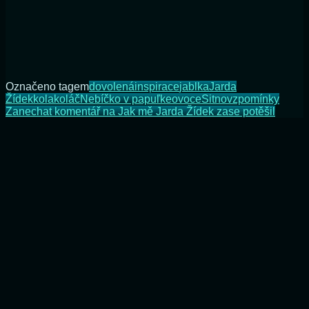
Označeno tagem
dovolená
inspirace
jablka
Jarda
Žídek
kola
koláč
Nebíčko v papuľke
ovoce
Sitno
vzpomínky
Zanechat komentář
na Jak mě Jarda Žídek zase potěšil