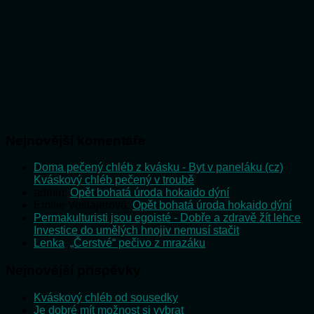
Nejnovější komentáře
Doma pečený chléb z kvásku - Byt v paneláku (cz)
:
Kváskový chléb pečený v troubě
admin
:
Opět bohatá úroda hokaido dýní
Emilie Vošlajerová
:
Opět bohatá úroda hokaido dýní
Permakulturisti jsou egoisté - Dobře a zdravě žít lehce
:
Investice do umělých hnojiv nemusí stačit
Lenka
:
„Čerstvé“ pečivo z mrazáku
Nejnovější příspěvky
Kváskový chléb od sousedky
Je dobré mít možnost si vybrat