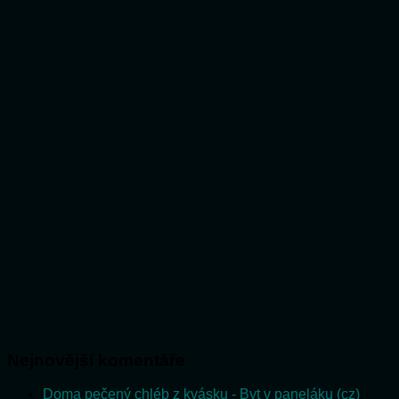
Nejnovější komentáře
Doma pečený chléb z kvásku - Byt v paneláku (cz)
: