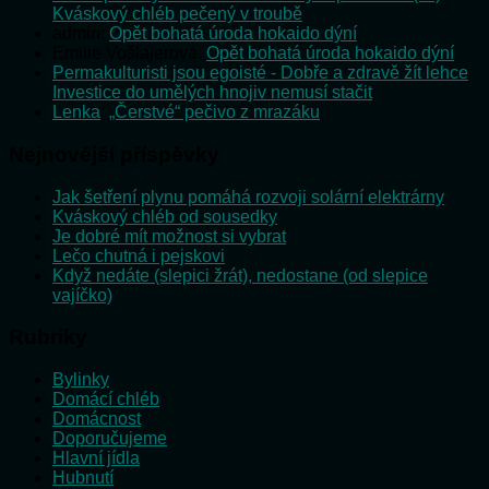
Kváskový chléb pečený v troubě
admin
:
Opět bohatá úroda hokaido dýní
Emilie Vošlajerová
:
Opět bohatá úroda hokaido dýní
Permakulturisti jsou egoisté - Dobře a zdravě žít lehce
:
Investice do umělých hnojiv nemusí stačit
Lenka
:
„Čerstvé“ pečivo z mrazáku
Nejnovější příspěvky
Jak šetření plynu pomáhá rozvoji solární elektrárny
Kváskový chléb od sousedky
Je dobré mít možnost si vybrat
Lečo chutná i pejskovi
Když nedáte (slepici žrát), nedostane (od slepice
vajíčko)
Rubriky
Bylinky
Domácí chléb
Domácnost
Doporučujeme
Hlavní jídla
Hubnutí