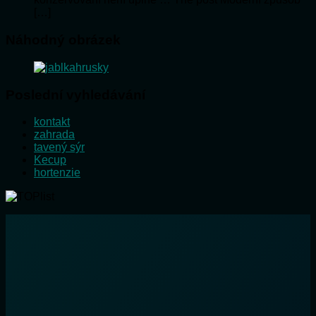
[…]
Náhodný obrázek
Poslední vyhledávání
kontakt
zahrada
tavený sýr
Kecup
hortenzie