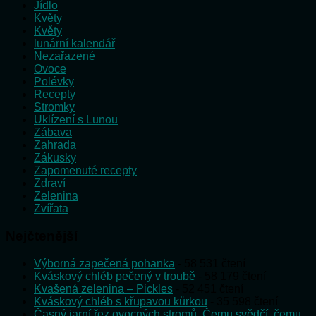
Jídlo
Květy
Květy
lunární kalendář
Nezařazené
Ovoce
Polévky
Recepty
Stromky
Uklízení s Lunou
Zábava
Zahrada
Zákusky
Zapomenuté recepty
Zdraví
Zelenina
Zvířata
Nejčtenější
Výborná zapečená pohanka
- 58 531 čtení
Kváskový chléb pečený v troubě
- 58 179 čtení
Kvašená zelenina – Pickles
- 52 451 čtení
Kváskový chléb s křupavou kůrkou
- 35 598 čtení
Časný jarní řez ovocných stromů. Čemu svědčí, čemu