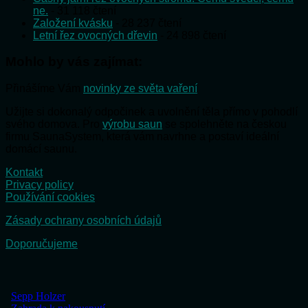
ne.
- 31 118 čtení
Založení kvásku
- 28 237 čtení
Letní řez ovocných dřevin
- 24 898 čtení
Mohlo by vás zajímat:
Přinášíme Vám
novinky ze světa vaření
Užijte si dokonalý odpočinek a uvolnění těla přímo v pohodlí
svého domova. Pro
výrobu saun
se spolehněte na českou
firmu SaunaSystem, která vám navrhne a postaví ideální
domácí saunu.
Kontakt
Privacy policy
Používání cookies
Zásady ochrany osobních údajů
Doporučujeme