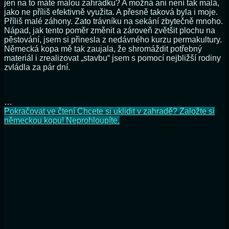
jen na to máte malou zahrádku? A možná ani není tak malá,
jako ne příliš efektivně využita. A přesně taková byla i moje.
Příliš malé záhony. Zato trávníku na sekání zbytečně mnoho.
Nápad, jak tento poměr změnit a zároveň zvětšit plochu na
pěstování, jsem si přinesla z nedávného kurzu permakultury.
Německá kopa mě tak zaujala, že shromáždit potřebný
materiál i zrealizovat „stavbu“ jsem s pomocí nejbližší rodiny
zvládla za pár dní.
…
Pokračovat ve čtení
Chcete si uklidit v zahradě? Založte si
německou kopu! Neprohloupíte.