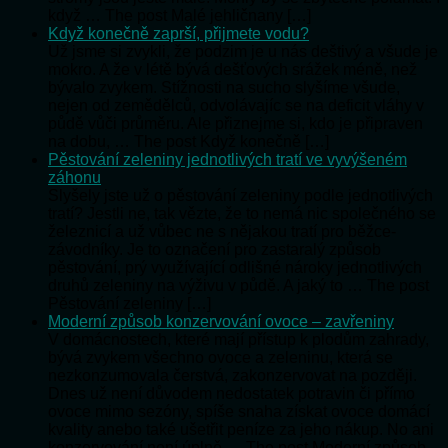
když … The post Malé jehličnany […]
Když konečně zaprší, přijmete vodu?
Už jsme si zvykli, že podzim je u nás deštivý a všude je
mokro. A že v létě bývá dešťových srážek méně, než
bývalo zvykem. Stížnosti na sucho slyšíme všude,
nejen od zemědělců, odvolávajíc se na deficit vláhy v
půdě vůči průměru. Ale přiznejme si, kdo je připraven
na dobu, … The post Když konečně […]
Pěstování zeleniny jednotlivých tratí ve vyvýšeném
záhonu
Slyšely jste už o pěstování zeleniny podle jednotlivých
tratí? Jestli ne, tak vězte, že to nemá nic společného se
železnicí a už vůbec ne s nějakou tratí pro běžce-
závodníky. Je to označení pro zastaralý způsob
pěstování, prý využívající odlišné nároky jednotlivých
druhů zeleniny na výživu v půdě. A jaký to … The post
Pěstování zeleniny […]
Moderní způsob konzervování ovoce – zavřeniny
V domácnostech, které mají přístup k plodům zahrady,
bývá zvykem všechno ovoce a zeleninu, která se
nezkonzumovala čerstvá, zakonzervovat na později.
Dnes už není důvodem nedostatek potravin či přímo
ovoce mimo sezóny, spíše snaha získat ovoce domácí
kvality anebo také ušetřit peníze za jeho nákup. No ani
konzervování není úplně … The post Moderní způsob