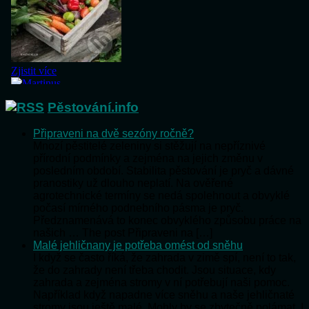
Pěstování.info
Připraveni na dvě sezóny ročně?
Mnozí pěstitelé zeleniny si stěžují na nepříznivé
přírodní podmínky a zejména na jejich změnu v
posledním období. Stabilita pěstování je pryč a dávné
pranostiky už dlouho neplatí. Na ověřené
agrotechnické termíny se nedá spolehnout a obvyklé
počasí mírného podnebního pásma je pryč.
Předznamenává to konec obvyklého způsobu práce na
našich … The post Připraveni na […]
Malé jehličnany je potřeba omést od sněhu
I když se často říká, že zahrada v zimě spí, není to tak,
že do zahrady není třeba chodit. Jsou situace, kdy
zahrada a zejména stromy v ní potřebují naši pomoc.
Například když napadne více sněhu a naše jehličnaté
stromy jsou ještě malé. Mohly by se zbytečně polámat. I