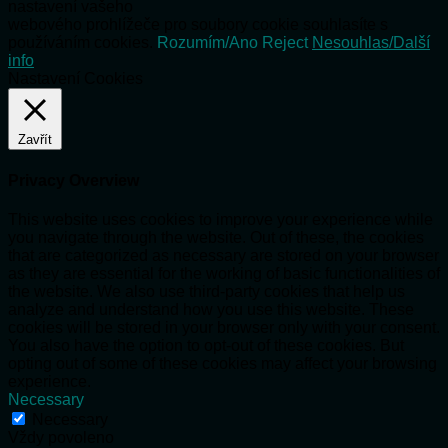
nastavení vašeho
webového prohlížeče pro soubory cookie souhlasíte s
používáním cookies.
Rozumím/Ano
Reject
Nesouhlas/Další
info
Nastavení Cookies
Zavřít
Privacy Overview
This website uses cookies to improve your experience while
you navigate through the website. Out of these, the cookies
that are categorized as necessary are stored on your browser
as they are essential for the working of basic functionalities of
the website. We also use third-party cookies that help us
analyze and understand how you use this website. These
cookies will be stored in your browser only with your consent.
You also have the option to opt-out of these cookies. But
opting out of some of these cookies may affect your browsing
experience.
Necessary
Necessary
Vždy povoleno