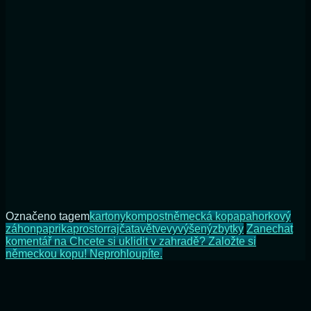
Označeno tagem
kartony
kompost
německá kopa
pahorkový
záhon
paprika
prostor
rajčata
větve
vyvýšený
zbytky
Zanechat
komentář
na Chcete si uklidit v zahradě? Založte si
německou kopu! Neprohloupíte.