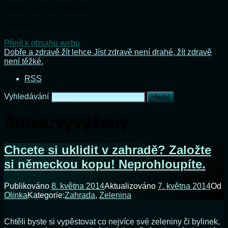
Dobře a zdravě žít lehce
Načítání...
Přejít k obsahu webu
Dobře a zdravě žít lehce
Jíst zdravě není drahé, žít zdravě
není těžké.
RSS
Vyhledávání
Štítek:
vyvýšený
Chcete si uklidit v zahradě? Založte
si německou kopu! Neprohloupíte.
Publikováno
8. května 2014
Aktualizováno
7. května 2014
Od
Olinka
Kategorie:
Zahrada
,
Zelenina
Chtěli byste si vypěstovat co nejvíce své zeleniny či bylinek,