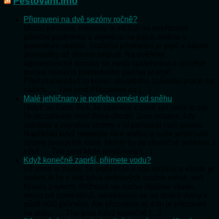
Pěstování.info
Připraveni na dvě sezóny ročně?
Mnozí pěstitelé zeleniny si stěžují na nepříznivé
přírodní podmínky a zejména na jejich změnu v
posledním období. Stabilita pěstování je pryč a dávné
pranostiky už dlouho neplatí. Na ověřené
agrotechnické termíny se nedá spolehnout a obvyklé
počasí mírného podnebního pásma je pryč.
Předznamenává to konec obvyklého způsobu práce na
našich … The post Připraveni na […]
Malé jehličnany je potřeba omést od sněhu
I když se často říká, že zahrada v zimě spí, není to tak,
že do zahrady není třeba chodit. Jsou situace, kdy
zahrada a zejména stromy v ní potřebují naši pomoc.
Například když napadne více sněhu a naše jehličnaté
stromy jsou ještě malé. Mohly by se zbytečně polámat. I
když … The post Malé jehličnany […]
Když konečně zaprší, přijmete vodu?
Už jsme si zvykli, že podzim je u nás deštivý a všude je
mokro. A že v létě bývá dešťových srážek méně, než
bývalo zvykem. Stížnosti na sucho slyšíme všude,
nejen od zemědělců, odvolávajíc se na deficit vláhy v
půdě vůči průměru. Ale přiznejme si, kdo je připraven
na dobu, … The post Když konečně […]