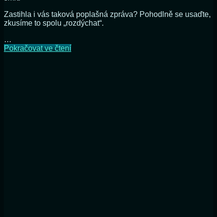
Zastihla i vás taková poplašná zpráva? Pohodlně se usaďte,
zkusíme to spolu „rozdýchat“.
…
Cholesterol,
Pokračovat ve čtení
spojenec
nebo
nepřítel?