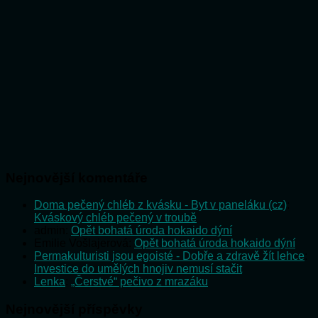
Nejnovější komentáře
Doma pečený chléb z kvásku - Byt v paneláku (cz)
:
Kváskový chléb pečený v troubě
admin
:
Opět bohatá úroda hokaido dýní
Emilie Vošlajerová
:
Opět bohatá úroda hokaido dýní
Permakulturisti jsou egoisté - Dobře a zdravě žít lehce
:
Investice do umělých hnojiv nemusí stačit
Lenka
:
„Čerstvé“ pečivo z mrazáku
Nejnovější příspěvky