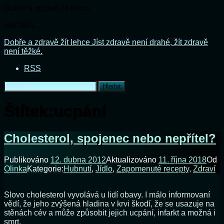
Dobře a zdravě žít lehce
Načítání...
Přejít
Dobře a zdravě žít lehce
Jíst zdravě není drahé, žít zdravě
k
není těžké.
obsahu
RSS
webu
Vyhledávání
Štítek:
ucpání
Cholesterol, spojenec nebo nepřítel?
Publikováno
12. dubna 2012
Aktualizováno
11. října 2018
Od
Olinka
Kategorie:
Hubnutí
,
Jídlo
,
Zapomenuté recepty
,
Zdraví
Slovo cholesterol vyvolává u lidí obavy. I málo informovaní
vědí, že jeho zvýšená hladina v krvi škodí, že se usazuje na
stěnách cév a může způsobit jejich ucpání, infarkt a možná i
smrt.