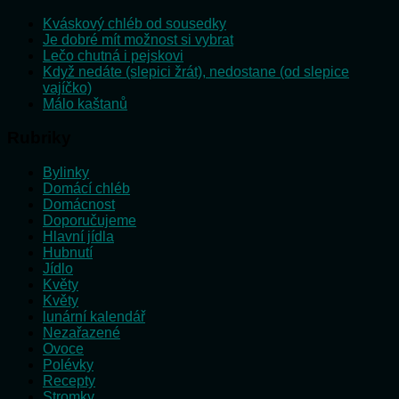
Kváskový chléb od sousedky
Je dobré mít možnost si vybrat
Lečo chutná i pejskovi
Když nedáte (slepici žrát), nedostane (od slepice
vajíčko)
Málo kaštanů
Rubriky
Bylinky
Domácí chléb
Domácnost
Doporučujeme
Hlavní jídla
Hubnutí
Jídlo
Květy
Květy
lunární kalendář
Nezařazené
Ovoce
Polévky
Recepty
Stromky