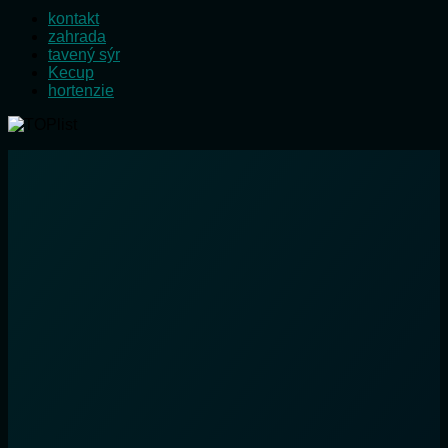
kontakt
zahrada
tavený sýr
Kecup
hortenzie