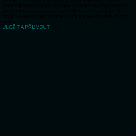
personal data via analytics, ads, other embedded contents
are termed as non-necessary cookies. It is mandatory to
procure user consent prior to running these cookies on your
website.
ULOŽIT A PŘIJMOUT