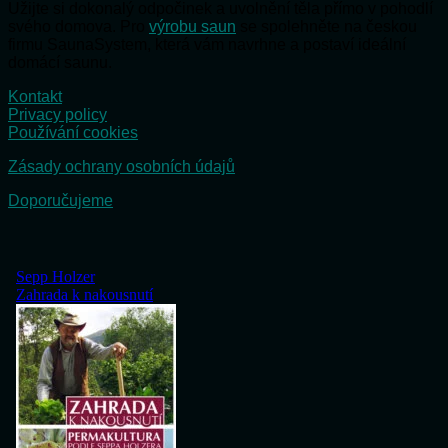
Užijte si dokonalý odpočinek a uvolnění těla přímo v pohodlí
svého domova. Pro
výrobu saun
se spolehněte na českou
firmu SaunaSystem, která vám navrhne a postaví ideální
domácí saunu.
Kontakt
Privacy policy
Používání cookies
Zásady ochrany osobních údajů
Doporučujeme