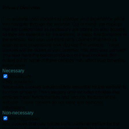
Privacy Overview
This website uses cookies to improve your experience while
you navigate through the website. Out of these, the cookies
that are categorized as necessary are stored on your browser
as they are essential for the working of basic functionalities of
the website. We also use third-party cookies that help us
analyze and understand how you use this website. These
cookies will be stored in your browser only with your consent.
You also have the option to opt-out of these cookies. But
opting out of some of these cookies may affect your browsing
experience.
Necessary
Necessary
Vždy povoleno
Necessary cookies are absolutely essential for the website to
function properly. This category only includes cookies that
ensures basic functionalities and security features of the
website. These cookies do not store any personal
information.
Non-necessary
Non-necessary
Any cookies that may not be particularly necessary for the
website to function and is used specifically to collect user