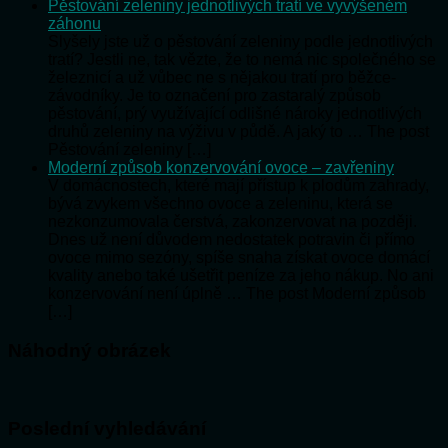
Pěstování zeleniny jednotlivých tratí ve vyvýšeném
záhonu
Slyšely jste už o pěstování zeleniny podle jednotlivých
tratí? Jestli ne, tak vězte, že to nemá nic společného se
železnicí a už vůbec ne s nějakou tratí pro běžce-
závodníky. Je to označení pro zastaralý způsob
pěstování, prý využívající odlišné nároky jednotlivých
druhů zeleniny na výživu v půdě. A jaký to … The post
Pěstování zeleniny […]
Moderní způsob konzervování ovoce – zavřeniny
V domácnostech, které mají přístup k plodům zahrady,
bývá zvykem všechno ovoce a zeleninu, která se
nezkonzumovala čerstvá, zakonzervovat na později.
Dnes už není důvodem nedostatek potravin či přímo
ovoce mimo sezóny, spíše snaha získat ovoce domácí
kvality anebo také ušetřit peníze za jeho nákup. No ani
konzervování není úplně … The post Moderní způsob
[…]
Náhodný obrázek
Poslední vyhledávání