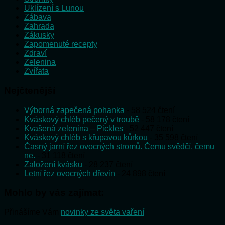
Uklízení s Lunou
Zábava
Zahrada
Zákusky
Zapomenuté recepty
Zdraví
Zelenina
Zvířata
Nejčtenější
Výborná zapečená pohanka
- 58 524 čtení
Kváskový chléb pečený v troubě
- 58 178 čtení
Kvašená zelenina – Pickles
- 52 447 čtení
Kváskový chléb s křupavou kůrkou
- 35 598 čtení
Časný jarní řez ovocných stromů. Čemu svědčí, čemu
ne.
- 31 118 čtení
Založení kvásku
- 28 237 čtení
Letní řez ovocných dřevin
- 24 898 čtení
Mohlo by vás zajímat:
Přinášíme Vám
novinky ze světa vaření