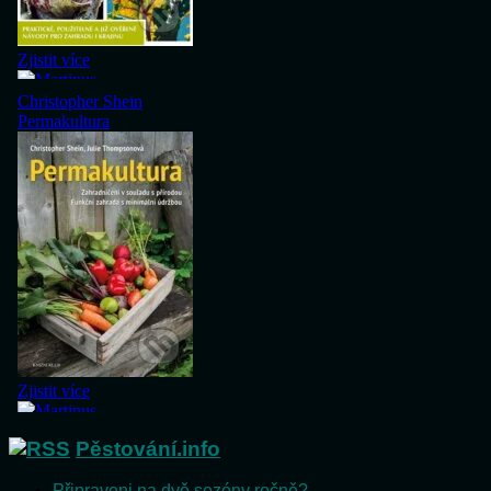
Pěstování.info
Připraveni na dvě sezóny ročně?