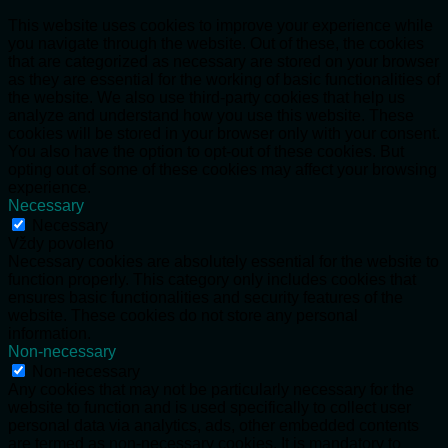
This website uses cookies to improve your experience while
you navigate through the website. Out of these, the cookies
that are categorized as necessary are stored on your browser
as they are essential for the working of basic functionalities of
the website. We also use third-party cookies that help us
analyze and understand how you use this website. These
cookies will be stored in your browser only with your consent.
You also have the option to opt-out of these cookies. But
opting out of some of these cookies may affect your browsing
experience.
Necessary
Necessary
Vždy povoleno
Necessary cookies are absolutely essential for the website to
function properly. This category only includes cookies that
ensures basic functionalities and security features of the
website. These cookies do not store any personal
information.
Non-necessary
Non-necessary
Any cookies that may not be particularly necessary for the
website to function and is used specifically to collect user
personal data via analytics, ads, other embedded contents
are termed as non-necessary cookies. It is mandatory to