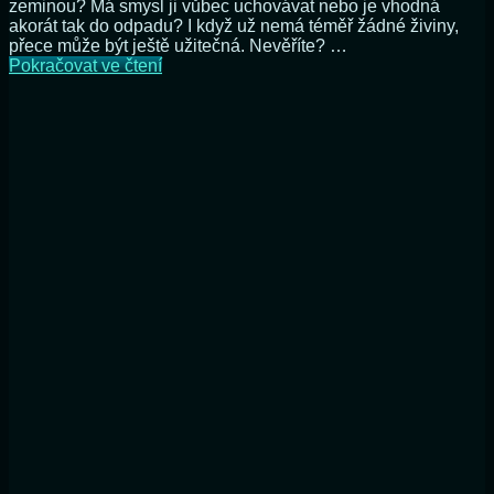
zeminou? Má smysl ji vůbec uchovávat nebo je vhodná
akorát tak do odpadu? I když už nemá téměř žádné živiny,
přece může být ještě užitečná. Nevěříte? …
Co
Pokračovat ve čtení
s
použitou
zeminou
při
přesazování
květin?