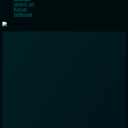
tavený sýr
Kecup
hortenzie