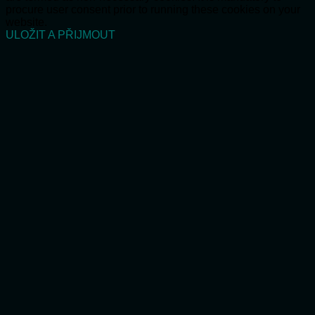
procure user consent prior to running these cookies on your
website.
ULOŽIT A PŘIJMOUT