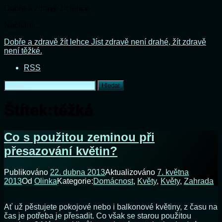
Dobře a zdravě žít lehce
Načítání...
Přejít
Dobře a zdravě žít lehce
Jíst zdravě není drahé, žít zdravě
k
není těžké.
obsahu
RSS
webu
Vyhledávání
Štítek:
těžká
Co s použitou zeminou při
přesazování květin?
Publikováno
22. dubna 2013
Aktualizováno
7. května
2013
Od
Olinka
Kategorie:
Domácnost
,
Květy
,
Květy
,
Zahrada
Ať už pěstujete pokojové nebo i balkonové květiny, z času na
čas je potřeba je přesadit. Co však se starou použitou