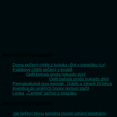
Nejnovější komentáře
Doma pečený chléb z kvásku - Byt v paneláku (cz)
:
Kváskový chléb pečený v troubě
admin
:
Opět bohatá úroda hokaido dýní
Emilie Vošlajerová
:
Opět bohatá úroda hokaido dýní
Permakulturisti jsou egoisté - Dobře a zdravě žít lehce
:
Investice do umělých hnojiv nemusí stačit
Lenka
:
„Čerstvé“ pečivo z mrazáku
Nejnovější příspěvky
Jak šetření plynu pomáhá rozvoji solární elektrárny