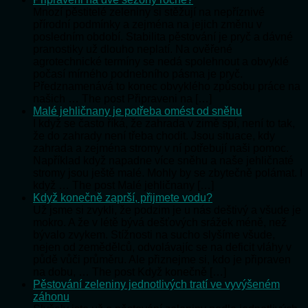
Mnozí pěstitelé zeleniny si stěžují na nepříznivé
přírodní podmínky a zejména na jejich změnu v
posledním období. Stabilita pěstování je pryč a dávné
pranostiky už dlouho neplatí. Na ověřené
agrotechnické termíny se nedá spolehnout a obvyklé
počasí mírného podnebního pásma je pryč.
Předznamenává to konec obvyklého způsobu práce na
našich … The post Připraveni na […]
Malé jehličnany je potřeba omést od sněhu
I když se často říká, že zahrada v zimě spí, není to tak,
že do zahrady není třeba chodit. Jsou situace, kdy
zahrada a zejména stromy v ní potřebují naši pomoc.
Například když napadne více sněhu a naše jehličnaté
stromy jsou ještě malé. Mohly by se zbytečně polámat. I
když … The post Malé jehličnany […]
Když konečně zaprší, přijmete vodu?
Už jsme si zvykli, že podzim je u nás deštivý a všude je
mokro. A že v létě bývá dešťových srážek méně, než
bývalo zvykem. Stížnosti na sucho slyšíme všude,
nejen od zemědělců, odvolávajíc se na deficit vláhy v
půdě vůči průměru. Ale přiznejme si, kdo je připraven
na dobu, … The post Když konečně […]
Pěstování zeleniny jednotlivých tratí ve vyvýšeném
záhonu