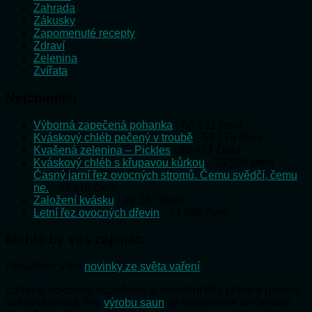
Zahrada
Zákusky
Zapomenuté recepty
Zdraví
Zelenina
Zvířata
Nejčtenější
Výborná zapečená pohanka
- 58 531 čtení
Kváskový chléb pečený v troubě
- 58 179 čtení
Kvašená zelenina – Pickles
- 52 451 čtení
Kváskový chléb s křupavou kůrkou
- 35 598 čtení
Časný jarní řez ovocných stromů. Čemu svědčí, čemu
ne.
- 31 118 čtení
Založení kvásku
- 28 237 čtení
Letní řez ovocných dřevin
- 24 898 čtení
Mohlo by vás zajímat:
Přinášíme Vám
novinky ze světa vaření
Užijte si dokonalý odpočinek a uvolnění těla přímo v pohodlí
svého domova. Pro
výrobu saun
se spolehněte na českou