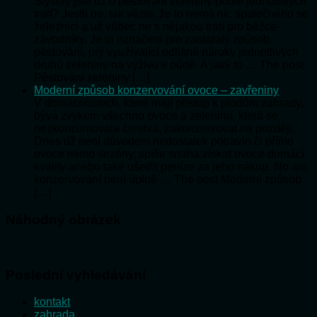
Slyšely jste už o pěstování zeleniny podle jednotlivých
tratí? Jestli ne, tak vězte, že to nemá nic společného se
železnicí a už vůbec ne s nějakou tratí pro běžce-
závodníky. Je to označení pro zastaralý způsob
pěstování, prý využívající odlišné nároky jednotlivých
druhů zeleniny na výživu v půdě. A jaký to … The post
Pěstování zeleniny […]
Moderní způsob konzervování ovoce – zavřeniny
V domácnostech, které mají přístup k plodům zahrady,
bývá zvykem všechno ovoce a zeleninu, která se
nezkonzumovala čerstvá, zakonzervovat na později.
Dnes už není důvodem nedostatek potravin či přímo
ovoce mimo sezóny, spíše snaha získat ovoce domácí
kvality anebo také ušetřit peníze za jeho nákup. No ani
konzervování není úplně … The post Moderní způsob
[…]
Náhodný obrázek
Poslední vyhledávání
kontakt
zahrada