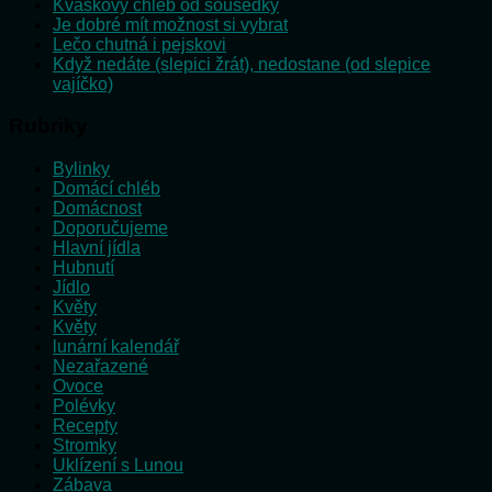
Kváskový chléb od sousedky
Je dobré mít možnost si vybrat
Lečo chutná i pejskovi
Když nedáte (slepici žrát), nedostane (od slepice
vajíčko)
Rubriky
Bylinky
Domácí chléb
Domácnost
Doporučujeme
Hlavní jídla
Hubnutí
Jídlo
Květy
Květy
lunární kalendář
Nezařazené
Ovoce
Polévky
Recepty
Stromky
Uklízení s Lunou
Zábava