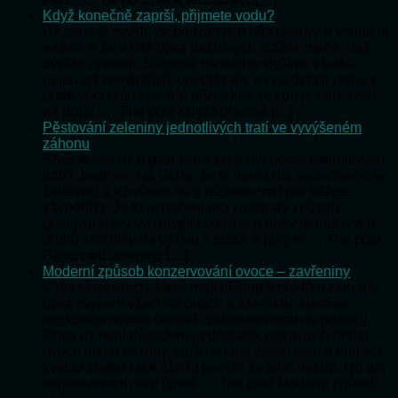
Když konečně zaprší, přijmete vodu?
Už jsme si zvykli, že podzim je u nás deštivý a všude je
mokro. A že v létě bývá dešťových srážek méně, než
bývalo zvykem. Stížnosti na sucho slyšíme všude,
nejen od zemědělců, odvolávajíc se na deficit vláhy v
půdě vůči průměru. Ale přiznejme si, kdo je připraven
na dobu, … The post Když konečně […]
Pěstování zeleniny jednotlivých tratí ve vyvýšeném
záhonu
Slyšely jste už o pěstování zeleniny podle jednotlivých
tratí? Jestli ne, tak vězte, že to nemá nic společného se
železnicí a už vůbec ne s nějakou tratí pro běžce-
závodníky. Je to označení pro zastaralý způsob
pěstování, prý využívající odlišné nároky jednotlivých
druhů zeleniny na výživu v půdě. A jaký to … The post
Pěstování zeleniny […]
Moderní způsob konzervování ovoce – zavřeniny
V domácnostech, které mají přístup k plodům zahrady,
bývá zvykem všechno ovoce a zeleninu, která se
nezkonzumovala čerstvá, zakonzervovat na později.
Dnes už není důvodem nedostatek potravin či přímo
ovoce mimo sezóny, spíše snaha získat ovoce domácí
kvality anebo také ušetřit peníze za jeho nákup. No ani
konzervování není úplně … The post Moderní způsob