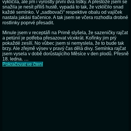
vyklíčila, ale jim i vyrostly první dva lístky. A přestože jsem se
snažila je nesít příliš hustě, vypadá to tak, že vzklíčilo snad
každé semínko. V „sadbovači“ respektive obalu od vajíček
nastala jakási tlačenice. A tak jsem se včera rozhodla drobné
rostlinky poprvé přesadit.
Minule jsem v receptáři na Primě slyšela, že sazeničky rajčat
a petúnií je potřeba přesazovat vícekrát. Kořínky jim prý
pokaždé zesílí. No vůbec jsem si nemyslela, že to bude tak
brzy. Ale zřejmě výsev v pravý čas dělá divy. Semínka rajčat
jsem vysela v době dorůstajícího Měsíce v den plodů. Přesně
18. ledna. …
Balkonová
Pokračovat ve čtení
rajčata
–
poprvé
přesazena