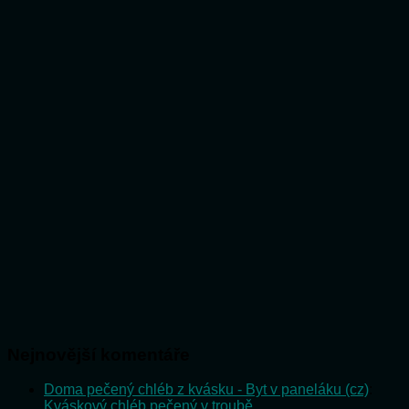
Nejnovější komentáře
Doma pečený chléb z kvásku - Byt v paneláku (cz)
:
Kváskový chléb pečený v troubě