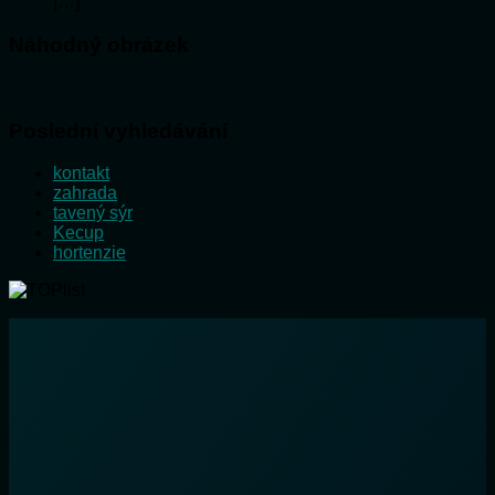
[…]
Náhodný obrázek
Poslední vyhledávání
kontakt
zahrada
tavený sýr
Kecup
hortenzie