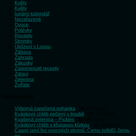
Květy
Květy
lunární kalendář
Nezařazené
Ovoce
Polévky
Recepty
Stromky
Uklízení s Lunou
Zábava
Zahrada
Zákusky
Zapomenuté recepty
Zdraví
Zelenina
Zvířata
Nejčtenější
Výborná zapečená pohanka
- 58 529 čtení
Kváskový chléb pečený v troubě
- 58 178 čtení
Kvašená zelenina – Pickles
- 52 451 čtení
Kváskový chléb s křupavou kůrkou
- 35 598 čtení
Časný jarní řez ovocných stromů. Čemu svědčí, čemu
ne.
- 31 118 čtení