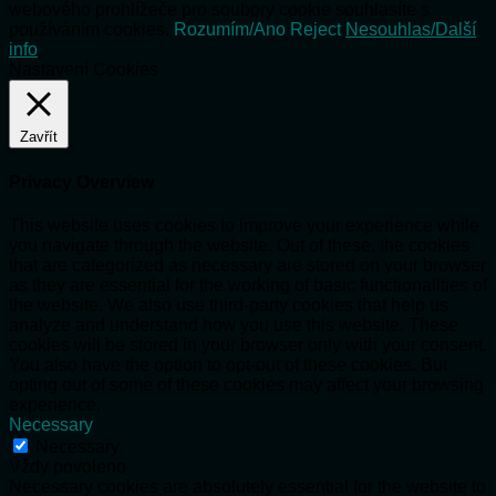
webového prohlížeče pro soubory cookie souhlasíte s
používáním cookies.
Rozumím/Ano
Reject
Nesouhlas/Další
info
Nastavení Cookies
Zavřít
Privacy Overview
This website uses cookies to improve your experience while
you navigate through the website. Out of these, the cookies
that are categorized as necessary are stored on your browser
as they are essential for the working of basic functionalities of
the website. We also use third-party cookies that help us
analyze and understand how you use this website. These
cookies will be stored in your browser only with your consent.
You also have the option to opt-out of these cookies. But
opting out of some of these cookies may affect your browsing
experience.
Necessary
Necessary
Vždy povoleno
Necessary cookies are absolutely essential for the website to