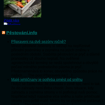
Pěstování.info
Připraveni na dvě sezóny ročně?
Mnozí pěstitelé zeleniny si stěžují na nepříznivé
přírodní podmínky a zejména na jejich změnu v
posledním období. Stabilita pěstování je pryč a dávné
pranostiky už dlouho neplatí. Na ověřené
agrotechnické termíny se nedá spolehnout a obvyklé
počasí mírného podnebního pásma je pryč.
Předznamenává to konec obvyklého způsobu práce na
našich … The post Připraveni na […]
Malé jehličnany je potřeba omést od sněhu
I když se často říká, že zahrada v zimě spí, není to tak,
že do zahrady není třeba chodit. Jsou situace, kdy
zahrada a zejména stromy v ní potřebují naši pomoc.
Například když napadne více sněhu a naše jehličnaté
stromy jsou ještě malé. Mohly by se zbytečně polámat. I
když … The post Malé jehličnany […]