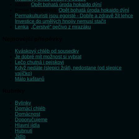
admin
:
Opět bohatá úroda hokaido dýní
Emilie Vošlajerová
:
Opět bohatá úroda hokaido dýní
Permakulturisti jsou egoisté - Dobře a zdravě žít lehce
:
Investice do umělých hnojiv nemusí stačit
Lenka
:
„Čerstvé“ pečivo z mrazáku
Nejnovější příspěvky
Kváskový chléb od sousedky
Je dobré mít možnost si vybrat
Lečo chutná i pejskovi
Když nedáte (slepici žrát), nedostane (od slepice
vajíčko)
Málo kaštanů
Rubriky
Bylinky
Domácí chléb
Domácnost
Doporučujeme
Hlavní jídla
Hubnutí
Jídlo