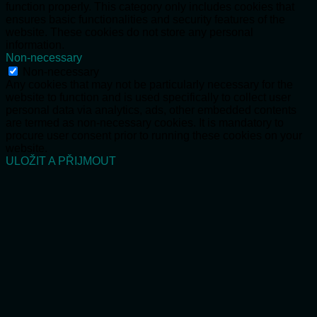
function properly. This category only includes cookies that
ensures basic functionalities and security features of the
website. These cookies do not store any personal
information.
Non-necessary
Non-necessary
Any cookies that may not be particularly necessary for the
website to function and is used specifically to collect user
personal data via analytics, ads, other embedded contents
are termed as non-necessary cookies. It is mandatory to
procure user consent prior to running these cookies on your
website.
ULOŽIT A PŘIJMOUT