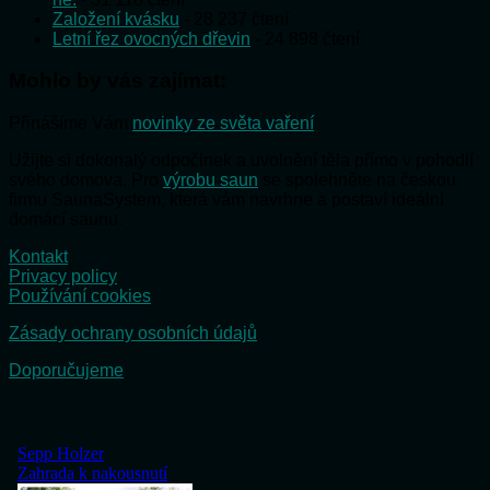
Založení kvásku
- 28 237 čtení
Letní řez ovocných dřevin
- 24 898 čtení
Mohlo by vás zajímat:
Přinášíme Vám
novinky ze světa vaření
Užijte si dokonalý odpočinek a uvolnění těla přímo v pohodlí
svého domova. Pro
výrobu saun
se spolehněte na českou
firmu SaunaSystem, která vám navrhne a postaví ideální
domácí saunu.
Kontakt
Privacy policy
Používání cookies
Zásady ochrany osobních údajů
Doporučujeme