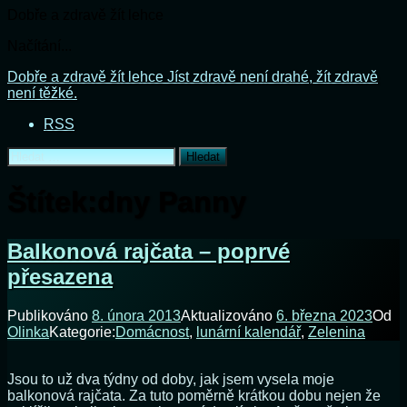
Dobře a zdravě žít lehce
Načítání...
Přejít
Dobře a zdravě žít lehce
Jíst zdravě není drahé, žít zdravě
k
není těžké.
obsahu
RSS
webu
Vyhledávání
Štítek:
dny Panny
Balkonová rajčata – poprvé
přesazena
Publikováno
8. února 2013
Aktualizováno
6. března 2023
Od
Olinka
Kategorie:
Domácnost
,
lunární kalendář
,
Zelenina
Jsou to už dva týdny od doby, jak jsem vysela moje
balkonová rajčata. Za tuto poměrně krátkou dobu nejen že