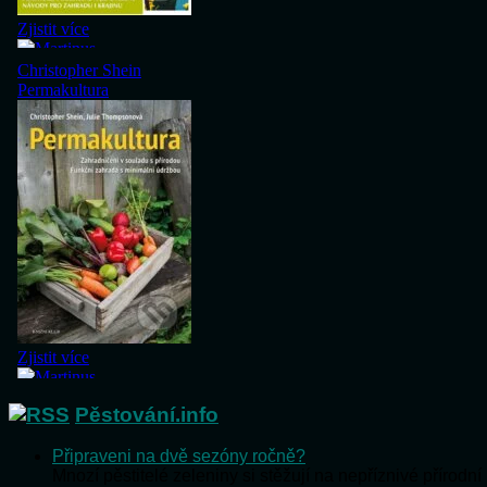
Pěstování.info
Připraveni na dvě sezóny ročně?
Mnozí pěstitelé zeleniny si stěžují na nepříznivé přírod