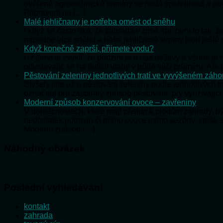
ověřené agrotechnické termíny se nedá spolehnout a o
Připraveni na […]
Malé jehličnany je potřeba omést od sněhu
I když se často říká, že zahrada v zimě spí, není to tak,
napadne více sněhu a naše jehličnaté stromy jsou ještě
Když konečně zaprší, přijmete vodu?
Už jsme si zvykli, že podzim je u nás deštivý a všude j
odvolávajíc se na deficit vláhy v půdě vůči průměru. Al
Pěstování zeleniny jednotlivých tratí ve vyvýšeném záh
Slyšely jste už o pěstování zeleniny podle jednotlivých t
označení pro zastaralý způsob pěstování, prý využívající
Moderní způsob konzervování ovoce – zavřeniny
V domácnostech, které mají přístup k plodům zahrady, 
nedostatek potravin či přímo ovoce mimo sezóny, spíše 
Moderní způsob […]
Náhodný obrázek
Poslední vyhledávání
kontakt
zahrada