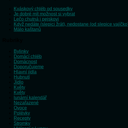
Kváskový chléb od sousedky
Je dobré mít možnost si vybrat
Lečo chutná i pejskovi
Když nedáte (slepici žrát), nedostane (od slepice vajíčko
Málo kaštanů
Rubriky
Bylinky
Domácí chléb
Domácnost
Doporučujeme
Hlavní jídla
Hubnutí
Jídlo
Květy
Květy
lunární kalendář
Nezařazené
Ovoce
Polévky
Recepty
Stromky