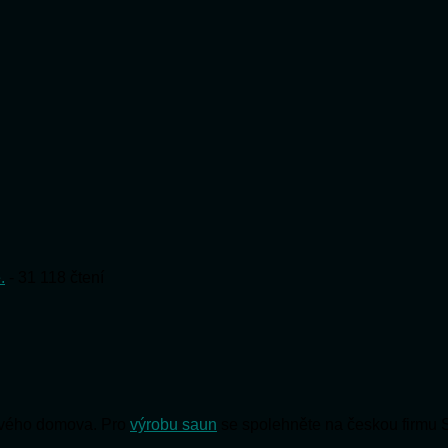
.
- 31 118 čtení
 svého domova. Pro
výrobu saun
se spolehněte na českou firmu 