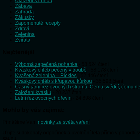
Uklízení s Lunou
Zábava
Zahrada
Zákusky
Zapomenuté recepty
Zdraví
Zelenina
Zvířata
Nejčtenější
Výborná zapečená pohanka
- 58 524 čtení
Kváskový chléb pečený v troubě
- 58 178 čtení
Kvašená zelenina – Pickles
- 52 446 čtení
Kváskový chléb s křupavou kůrkou
- 35 598 čtení
Časný jarní řez ovocných stromů. Čemu svědčí, čemu ne
Založení kvásku
- 28 237 čtení
Letní řez ovocných dřevin
- 24 898 čtení
Mohlo by vás zajímat:
Přinášíme Vám
novinky ze světa vaření
Užijte si dokonalý odpočinek a uvolnění těla přímo v pohodlí
saunu.