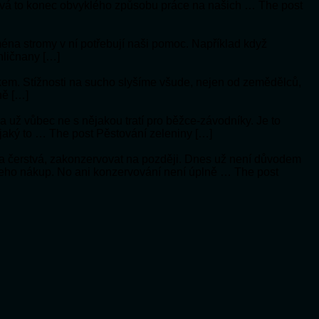
vá to konec obvyklého způsobu práce na našich … The post
jména stromy v ní potřebují naši pomoc. Například když
hličnany […]
ykem. Stížnosti na sucho slyšíme všude, nejen od zemědělců,
ně […]
í a už vůbec ne s nějakou tratí pro běžce-závodníky. Je to
 jaký to … The post Pěstování zeleniny […]
a čerstvá, zakonzervovat na později. Dnes už není důvodem
 jeho nákup. No ani konzervování není úplně … The post