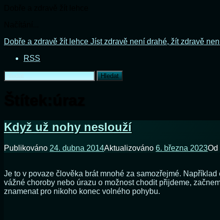
Dobře a zdravě žít lehce
Načítání...
Přejít
Dobře a zdravě žít lehce
Jíst zdravě není drahé, žít zdravě nen
k
RSS
obsahu
webu
Vyhledávání
Štítek:
úraz
Když už nohy neslouží
Publikováno
24. dubna 2014
Aktualizováno
6. března 2023
Od
Je to v povaze člověka brát mnohé za samozřejmé. Například 
vážné choroby nebo úrazu o možnost chodit přijdeme, začneme
znamenat pro nikoho konec volného pohybu.