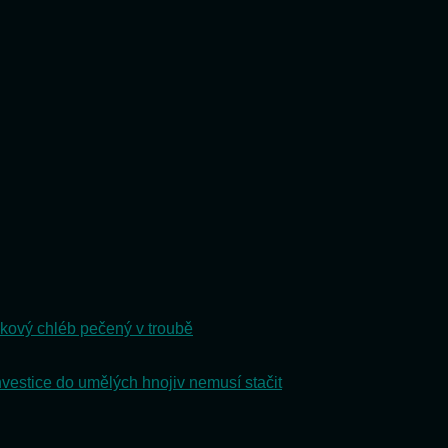
hy
slouží
kový chléb pečený v troubě
nvestice do umělých hnojiv nemusí stačit