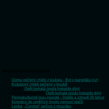
Nejnovější komentáře
Doma pečený chléb z kvásku - Byt v paneláku (cz)
:
Kváskový chléb pečený v troubě
admin
:
Opět bohatá úroda hokaido dýní
Emilie Vošlajerová
:
Opět bohatá úroda hokaido dýní
Permakulturisti jsou egoisté - Dobře a zdravě žít lehce
:
Investice do umělých hnojiv nemusí stačit
Lenka
:
„Čerstvé“ pečivo z mrazáku