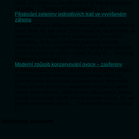
půdě vůči průměru. Ale přiznejme si, kdo je připraven
na dobu, … The post Když konečně […]
Pěstování zeleniny jednotlivých tratí ve vyvýšeném
záhonu
Slyšely jste už o pěstování zeleniny podle jednotlivých
tratí? Jestli ne, tak vězte, že to nemá nic společného se
železnicí a už vůbec ne s nějakou tratí pro běžce-
závodníky. Je to označení pro zastaralý způsob
pěstování, prý využívající odlišné nároky jednotlivých
druhů zeleniny na výživu v půdě. A jaký to … The post
Pěstování zeleniny […]
Moderní způsob konzervování ovoce – zavřeniny
V domácnostech, které mají přístup k plodům zahrady,
bývá zvykem všechno ovoce a zeleninu, která se
nezkonzumovala čerstvá, zakonzervovat na později.
Dnes už není důvodem nedostatek potravin či přímo
ovoce mimo sezóny, spíše snaha získat ovoce domácí
kvality anebo také ušetřit peníze za jeho nákup. No ani
konzervování není úplně … The post Moderní způsob
[…]
Náhodný obrázek