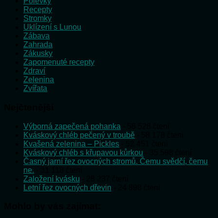
Polévky
Recepty
Stromky
Uklízení s Lunou
Zábava
Zahrada
Zákusky
Zapomenuté recepty
Zdraví
Zelenina
Zvířata
Nejčtenější
Výborná zapečená pohanka
- 58 528 čtení
Kváskový chléb pečený v troubě
- 58 178 čtení
Kvašená zelenina – Pickles
- 52 451 čtení
Kváskový chléb s křupavou kůrkou
- 35 598 čtení
Časný jarní řez ovocných stromů. Čemu svědčí, čemu
ne.
- 31 118 čtení
Založení kvásku
- 28 237 čtení
Letní řez ovocných dřevin
- 24 898 čtení
Mohlo by vás zajímat: