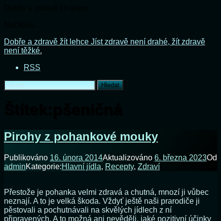
Dobře a zdravě žít lehce
Načítání...
Přejít
Dobře a zdravě žít lehce
Jíst zdravě není drahé, žít zdravě
k
není těžké.
obsahu
RSS
webu
Vyhledávání
Štítek:
pšeničná
Pirohy z pohankové mouky
Publikováno
16. února 2014
Aktualizováno
6. března 2023
Od
admin
Kategorie:
Hlavní jídla
,
Recepty
,
Zdraví
Přestože je pohanka velmi zdravá a chutná, mnozí ji vůbec
neznají. A to je velká škoda. Vždyť ještě naši prarodiče ji
pěstovali a pochutnávali na skvělých jídlech z ní
připravených. A to možná ani nevěděli, jaké pozitivní účinky