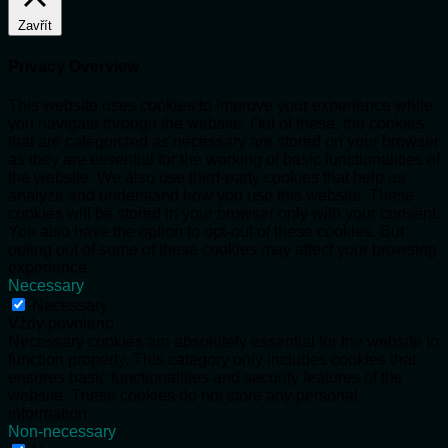
Zavřít
Privacy Overview
This website uses cookies to improve your experience while
you navigate through the website. Out of these, the cookies
that are categorized as necessary are stored on your browser
as they are essential for the working of basic functionalities of
the website. We also use third-party cookies that help us
analyze and understand how you use this website. These
cookies will be stored in your browser only with your consent.
You also have the option to opt-out of these cookies. But
opting out of some of these cookies may affect your browsing
experience.
Necessary
Necessary
Vždy povoleno
Necessary cookies are absolutely essential for the website to
function properly. This category only includes cookies that
ensures basic functionalities and security features of the
website. These cookies do not store any personal
information.
Non-necessary