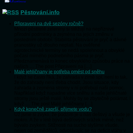
Pěstování.info
Připraveni na dvě sezóny ročně?
Mnozí pěstitelé zeleniny si stěžují na nepříznivé
přírodní podmínky a zejména na jejich změnu v
posledním období. Stabilita pěstování je pryč a dávné
pranostiky už dlouho neplatí. Na ověřené
agrotechnické termíny se nedá spolehnout a obvyklé
počasí mírného podnebního pásma je pryč.
Předznamenává to konec obvyklého způsobu práce na
našich … The post Připraveni na […]
Malé jehličnany je potřeba omést od sněhu
I když se často říká, že zahrada v zimě spí, není to tak,
že do zahrady není třeba chodit. Jsou situace, kdy
zahrada a zejména stromy v ní potřebují naši pomoc.
Například když napadne více sněhu a naše jehličnaté
stromy jsou ještě malé. Mohly by se zbytečně polámat. I
když … The post Malé jehličnany […]
Když konečně zaprší, přijmete vodu?
Už jsme si zvykli, že podzim je u nás deštivý a všude je
mokro. A že v létě bývá dešťových srážek méně, než
bývalo zvykem. Stížnosti na sucho slyšíme všude,
nejen od zemědělců, odvolávajíc se na deficit vláhy v