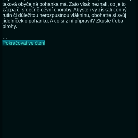
taková obyčejná pohanka má. Zato však neznali, co je to
zácpa či srdečně-cévní choroby. Abyste i vy získali cenný
rutin či důležitou nerozpustnou vlákninu, obohaťte si svůj
jídelníček o pohanku. A co si z ní připravit? Zkuste třeba
pirohy.
…
Pirohy
Pokračovat ve čtení
z
pohankové
mouky