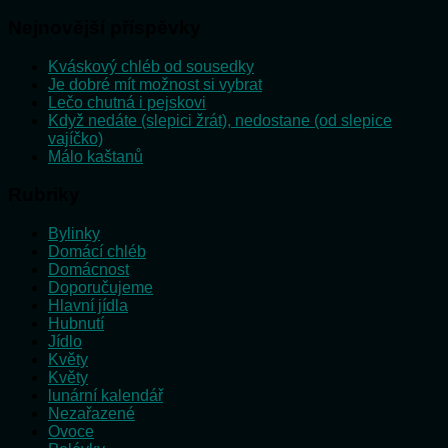
Nejnovější příspěvky
Kváskový chléb od sousedky
Je dobré mít možnost si vybrat
Lečo chutná i pejskovi
Když nedáte (slepici žrát), nedostane (od slepice
vajíčko)
Málo kaštanů
Rubriky
Bylinky
Domácí chléb
Domácnost
Doporučujeme
Hlavní jídla
Hubnutí
Jídlo
Květy
Květy
lunární kalendář
Nezařazené
Ovoce