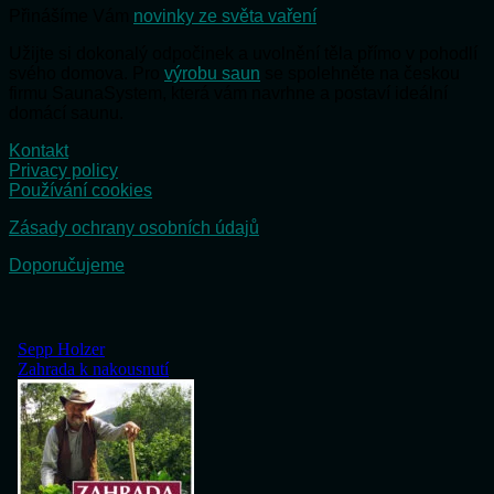
Přinášíme Vám
novinky ze světa vaření
Užijte si dokonalý odpočinek a uvolnění těla přímo v pohodlí
svého domova. Pro
výrobu saun
se spolehněte na českou
firmu SaunaSystem, která vám navrhne a postaví ideální
domácí saunu.
Kontakt
Privacy policy
Používání cookies
Zásady ochrany osobních údajů
Doporučujeme