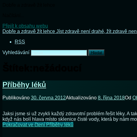
Dobře a zdravě žít lehce
Načítání...
Přejít k obsahu webu
Dobře a zdravě žít lehce
Jíst zdravě není drahé, žít zdravě nen
RSS
Vyhledávání
Štítek:
nežádoucí
Příběhy léků
Publikováno
30. června 2012
Aktualizováno
8. října 2018
Od
O
Jaksi jsme si už zvykli každý zdravotní problém řešit léky. A 
když nás bolí hlava místo sklenice čisté vody, která by nám 
Pokračovat ve čtení
Příběhy léků