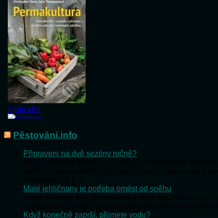
Pěstování.info
Připraveni na dvě sezóny ročně?
Mnozí pěstitelé zeleniny si stěžují na nepříznivé přírod
ověřené agrotechnické termíny se nedá spolehnout a o
Připraveni na […]
Malé jehličnany je potřeba omést od sněhu
I když se často říká, že zahrada v zimě spí, není to tak,
napadne více sněhu a naše jehličnaté stromy jsou ještě
Když konečně zaprší, přijmete vodu?