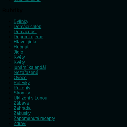
Rubriky
Bylinky
Domácí chléb
Domácnost
Doporučujeme
Hlavní jídla
Hubnutí
Jídlo
Květy
Květy
lunární kalendář
Nezařazené
Ovoce
Polévky
Recepty
Stromky
Uklízení s Lunou
Zábava
Zahrada
Zákusky
Zapomenuté recepty
Zdraví