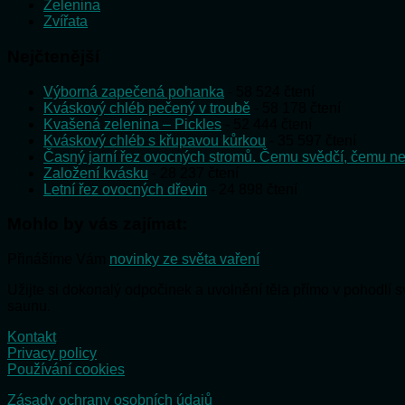
Zelenina
Zvířata
Nejčtenější
Výborná zapečená pohanka
- 58 524 čtení
Kváskový chléb pečený v troubě
- 58 178 čtení
Kvašená zelenina – Pickles
- 52 444 čtení
Kváskový chléb s křupavou kůrkou
- 35 597 čtení
Časný jarní řez ovocných stromů. Čemu svědčí, čemu ne
Založení kvásku
- 28 237 čtení
Letní řez ovocných dřevin
- 24 898 čtení
Mohlo by vás zajímat:
Přinášíme Vám
novinky ze světa vaření
Užijte si dokonalý odpočinek a uvolnění těla přímo v pohodlí
saunu.
Kontakt
Privacy policy
Používání cookies
Zásady ochrany osobních údajů