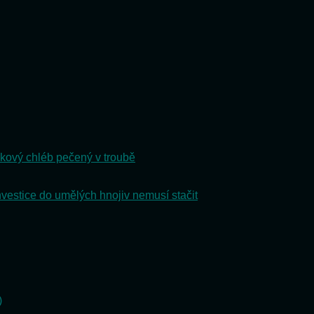
kový chléb pečený v troubě
nvestice do umělých hnojiv nemusí stačit
)