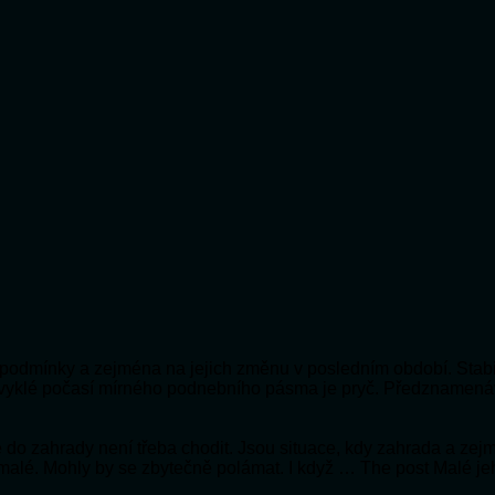
ní podmínky a zejména na jejich změnu v posledním období. Stabi
bvyklé počasí mírného podnebního pásma je pryč. Předznamená
 že do zahrady není třeba chodit. Jsou situace, kdy zahrada a ze
 malé. Mohly by se zbytečně polámat. I když … The post Malé je