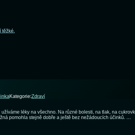
í těžké.
linka
Kategorie:
Zdraví
tak užíváme léky na všechno. Na různé bolesti, na tlak, na cukrov
možná pomohla stejně dobře a ještě bez nežádoucích účinků. …