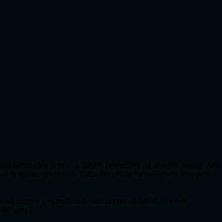
lita pěstování je pryč a dávné pranostiky už dlouho neplatí. Na
vá to konec obvyklého způsobu práce na našich … The post
jména stromy v ní potřebují naši pomoc. Například když
hličnany […]