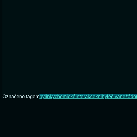
Označeno tagem
bylinky
chemické
interakce
knihy
léčiva
nežádo