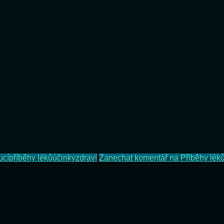
ucí
příběhy léků
účinky
zdraví
Zanechat komentář
na Příběhy lék