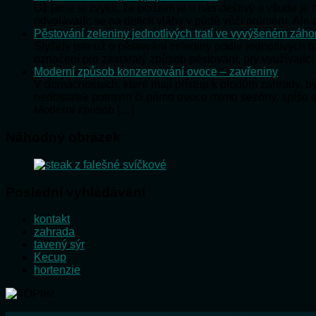
Už jsme si zvykli, že podzim je u nás deštivý a všude j
odvolávajíc se na deficit vláhy v půdě vůči průměru. Al
Pěstování zeleniny jednotlivých tratí ve vyvýšeném záh
Slyšely jste už o pěstování zeleniny podle jednotlivých t
označení pro zastaralý způsob pěstování, prý využívající
Moderní způsob konzervování ovoce – zavřeniny
V domácnostech, které mají přístup k plodům zahrady, 
nedostatek potravin či přímo ovoce mimo sezóny, spíše 
Moderní způsob […]
Náhodný obrázek
Poslední vyhledávání
kontakt
zahrada
tavený sýr
Kecup
hortenzie