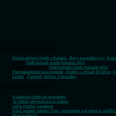
Nejnovější komentáře
Doma pečený chléb z kvásku - Byt v paneláku (cz)
:
Kvás
admin
:
Opět bohatá úroda hokaido dýní
Emilie Vošlajerová
:
Opět bohatá úroda hokaido dýní
Permakulturisti jsou egoisté - Dobře a zdravě žít lehce
:
I
Lenka
:
„Čerstvé“ pečivo z mrazáku
Nejnovější příspěvky
Kváskový chléb od sousedky
Je dobré mít možnost si vybrat
Lečo chutná i pejskovi
Když nedáte (slepici žrát), nedostane (od slepice vajíčko
Málo kaštanů