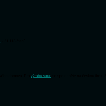
.
- 31 118 čtení
 svého domova. Pro
výrobu saun
se spolehněte na českou firmu 