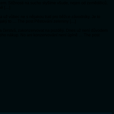
ykem. Stížnosti na sucho slyšíme všude, nejen od zemědělců,
ně […]
í a už vůbec ne s nějakou tratí pro běžce-závodníky. Je to
 jaký to … The post Pěstování zeleniny […]
a čerstvá, zakonzervovat na později. Dnes už není důvodem
 jeho nákup. No ani konzervování není úplně … The post