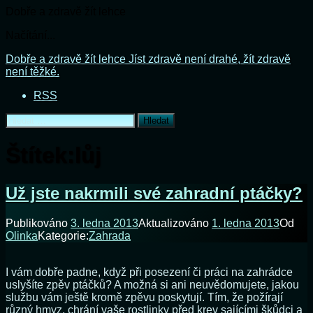
Dobře a zdravě žít lehce
Načítání...
Přejít
Dobře a zdravě žít lehce
Jíst zdravě není drahé, žít zdravě
k
není těžké.
obsahu
RSS
webu
Vyhledávání
Štítek:
lůj
Už jste nakrmili své zahradní ptáčky?
Publikováno
3. ledna 2013
Aktualizováno
1. ledna 2013
Od
Olinka
Kategorie:
Zahrada
I vám dobře padne, když při posezení či práci na zahrádce
uslyšíte zpěv ptáčků? A možná si ani neuvědomujete, jakou
službu vám ještě kromě zpěvu poskytují. Tím, že požírají
různý hmyz, chrání vaše rostlinky před krev sajícími škůdci a