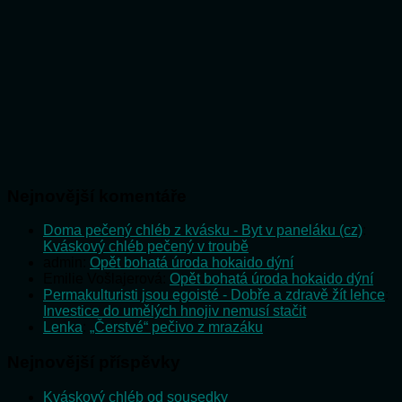
Nejnovější komentáře
Doma pečený chléb z kvásku - Byt v paneláku (cz)
:
Kváskový chléb pečený v troubě
admin
:
Opět bohatá úroda hokaido dýní
Emilie Vošlajerová
:
Opět bohatá úroda hokaido dýní
Permakulturisti jsou egoisté - Dobře a zdravě žít lehce
:
Investice do umělých hnojiv nemusí stačit
Lenka
:
„Čerstvé“ pečivo z mrazáku
Nejnovější příspěvky
Kváskový chléb od sousedky