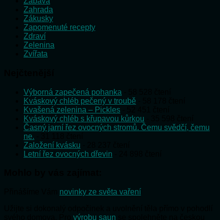
Zábava
Zahrada
Zákusky
Zapomenuté recepty
Zdraví
Zelenina
Zvířata
Nejčtenější
Výborná zapečená pohanka
- 58 528 čtení
Kváskový chléb pečený v troubě
- 58 178 čtení
Kvašená zelenina – Pickles
- 52 451 čtení
Kváskový chléb s křupavou kůrkou
- 35 598 čtení
Časný jarní řez ovocných stromů. Čemu svědčí, čemu
ne.
- 31 118 čtení
Založení kvásku
- 28 237 čtení
Letní řez ovocných dřevin
- 24 898 čtení
Mohlo by vás zajímat:
Přinášíme Vám
novinky ze světa vaření
Užijte si dokonalý odpočinek a uvolnění těla přímo v pohodlí
svého domova. Pro
výrobu saun
se spolehněte na českou