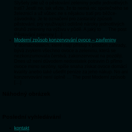
Slyšely jste už o pěstování zeleniny podle jednotlivých
tratí? Jestli ne, tak vězte, že to nemá nic společného se
železnicí a už vůbec ne s nějakou tratí pro běžce-
závodníky. Je to označení pro zastaralý způsob
pěstování, prý využívající odlišné nároky jednotlivých
druhů zeleniny na výživu v půdě. A jaký to … The post
Pěstování zeleniny […]
Moderní způsob konzervování ovoce – zavřeniny
V domácnostech, které mají přístup k plodům zahrady,
bývá zvykem všechno ovoce a zeleninu, která se
nezkonzumovala čerstvá, zakonzervovat na později.
Dnes už není důvodem nedostatek potravin či přímo
ovoce mimo sezóny, spíše snaha získat ovoce domácí
kvality anebo také ušetřit peníze za jeho nákup. No ani
konzervování není úplně … The post Moderní způsob
[…]
Náhodný obrázek
Poslední vyhledávání
kontakt