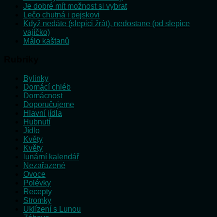
Je dobré mít možnost si vybrat
Lečo chutná i pejskovi
Když nedáte (slepici žrát), nedostane (od slepice
vajíčko)
Málo kaštanů
Rubriky
Bylinky
Domácí chléb
Domácnost
Doporučujeme
Hlavní jídla
Hubnutí
Jídlo
Květy
Květy
lunární kalendář
Nezařazené
Ovoce
Polévky
Recepty
Stromky
Uklízení s Lunou