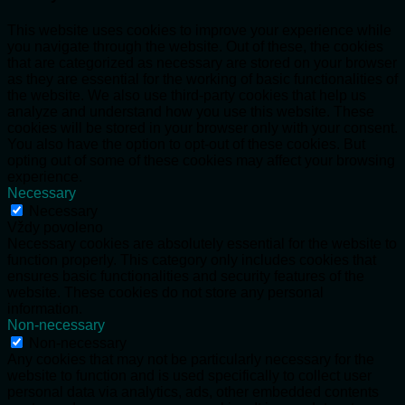
This website uses cookies to improve your experience while
you navigate through the website. Out of these, the cookies
that are categorized as necessary are stored on your browser
as they are essential for the working of basic functionalities of
the website. We also use third-party cookies that help us
analyze and understand how you use this website. These
cookies will be stored in your browser only with your consent.
You also have the option to opt-out of these cookies. But
opting out of some of these cookies may affect your browsing
experience.
Necessary
Necessary
Vždy povoleno
Necessary cookies are absolutely essential for the website to
function properly. This category only includes cookies that
ensures basic functionalities and security features of the
website. These cookies do not store any personal
information.
Non-necessary
Non-necessary
Any cookies that may not be particularly necessary for the
website to function and is used specifically to collect user
personal data via analytics, ads, other embedded contents