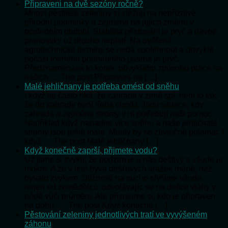
Připraveni na dvě sezóny ročně?
Mnozí pěstitelé zeleniny si stěžují na nepříznivé
přírodní podmínky a zejména na jejich změnu v
posledním období. Stabilita pěstování je pryč a dávné
pranostiky už dlouho neplatí. Na ověřené
agrotechnické termíny se nedá spolehnout a obvyklé
počasí mírného podnebního pásma je pryč.
Předznamenává to konec obvyklého způsobu práce na
našich … The post Připraveni na […]
Malé jehličnany je potřeba omést od sněhu
I když se často říká, že zahrada v zimě spí, není to tak,
že do zahrady není třeba chodit. Jsou situace, kdy
zahrada a zejména stromy v ní potřebují naši pomoc.
Například když napadne více sněhu a naše jehličnaté
stromy jsou ještě malé. Mohly by se zbytečně polámat. I
když … The post Malé jehličnany […]
Když konečně zaprší, přijmete vodu?
Už jsme si zvykli, že podzim je u nás deštivý a všude je
mokro. A že v létě bývá dešťových srážek méně, než
bývalo zvykem. Stížnosti na sucho slyšíme všude,
nejen od zemědělců, odvolávajíc se na deficit vláhy v
půdě vůči průměru. Ale přiznejme si, kdo je připraven
na dobu, … The post Když konečně […]
Pěstování zeleniny jednotlivých tratí ve vyvýšeném
záhonu