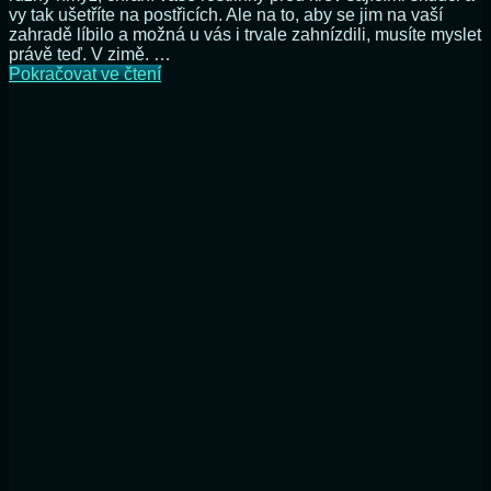
vy tak ušetříte na postřicích. Ale na to, aby se jim na vaší
zahradě líbilo a možná u vás i trvale zahnízdili, musíte myslet
právě teď. V zimě. …
Už
Pokračovat ve čtení
jste
nakrmili
své
zahradní
ptáčky?