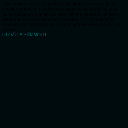
Any cookies that may not be particularly necessary for the
website to function and is used specifically to collect user
personal data via analytics, ads, other embedded contents
are termed as non-necessary cookies. It is mandatory to
procure user consent prior to running these cookies on your
website.
ULOŽIT A PŘIJMOUT