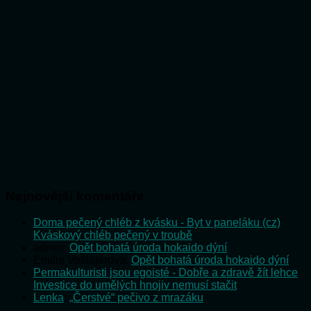
Nejnovější komentáře
Doma pečený chléb z kvásku - Byt v paneláku (cz)
:
Kváskový chléb pečený v troubě
admin
:
Opět bohatá úroda hokaido dýní
Emilie Vošlajerová
:
Opět bohatá úroda hokaido dýní
Permakulturisti jsou egoisté - Dobře a zdravě žít lehce
:
Investice do umělých hnojiv nemusí stačit
Lenka
:
„Čerstvé“ pečivo z mrazáku