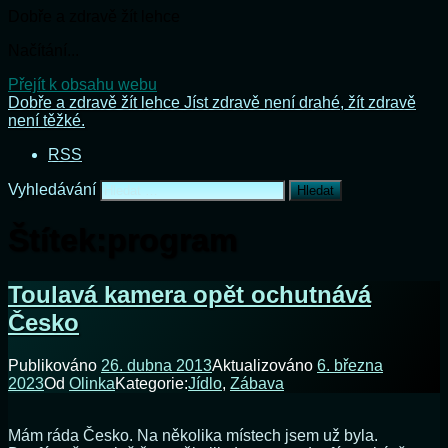
Dobře a zdravě žít lehce
Načítání...
Přejít k obsahu webu
Dobře a zdravě žít lehce
Jíst zdravě není drahé, žít zdravě
není těžké.
RSS
Vyhledávání
Štítek:
program
Toulavá kamera opět ochutnává
Česko
Publikováno
26. dubna 2013
Aktualizováno
6. března
2023
Od
Olinka
Kategorie:
Jídlo
,
Zábava
Mám ráda Česko. Na několika místech jsem už byla.