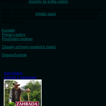
Přinášíme Vám
novinky ze světa vaření
Užijte si dokonalý odpočinek a uvolnění těla přímo v pohodlí
svého domova. Pro
výrobu saun
se spolehněte na českou
firmu SaunaSystem, která vám navrhne a postaví ideální
domácí saunu.
Kontakt
Privacy policy
Používání cookies
Zásady ochrany osobních údajů
Doporučujeme