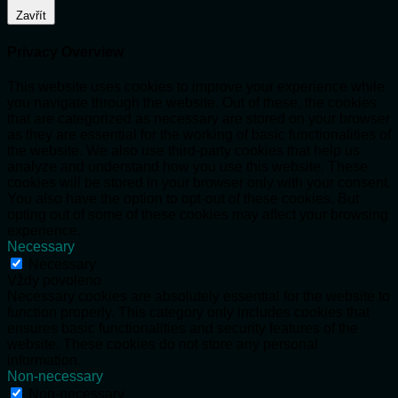
Zavřít
Privacy Overview
This website uses cookies to improve your experience while
you navigate through the website. Out of these, the cookies
that are categorized as necessary are stored on your browser
as they are essential for the working of basic functionalities of
the website. We also use third-party cookies that help us
analyze and understand how you use this website. These
cookies will be stored in your browser only with your consent.
You also have the option to opt-out of these cookies. But
opting out of some of these cookies may affect your browsing
experience.
Necessary
Necessary
Vždy povoleno
Necessary cookies are absolutely essential for the website to
function properly. This category only includes cookies that
ensures basic functionalities and security features of the
website. These cookies do not store any personal
information.
Non-necessary
Non-necessary