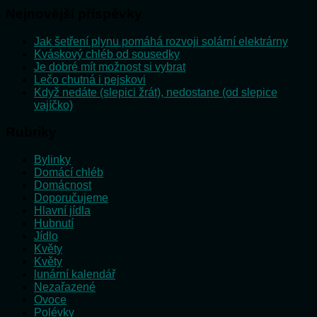
Nejnovější příspěvky
Jak šetření plynu pomáhá rozvoji solární elektrárny
Kváskový chléb od sousedky
Je dobré mít možnost si vybrat
Lečo chutná i pejskovi
Když nedáte (slepici žrát), nedostane (od slepice
vajíčko)
Rubriky
Bylinky
Domácí chléb
Domácnost
Doporučujeme
Hlavní jídla
Hubnutí
Jídlo
Květy
Květy
lunární kalendář
Nezařazené
Ovoce
Polévky