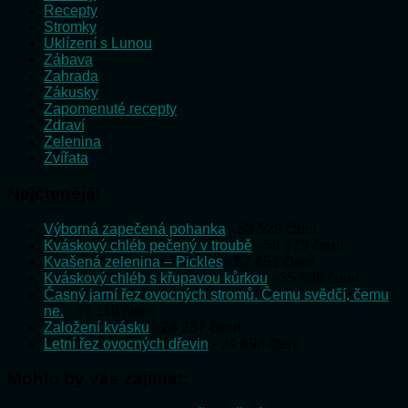
Recepty
Stromky
Uklízení s Lunou
Zábava
Zahrada
Zákusky
Zapomenuté recepty
Zdraví
Zelenina
Zvířata
Nejčtenější
Výborná zapečená pohanka
- 58 529 čtení
Kváskový chléb pečený v troubě
- 58 179 čtení
Kvašená zelenina – Pickles
- 52 451 čtení
Kváskový chléb s křupavou kůrkou
- 35 598 čtení
Časný jarní řez ovocných stromů. Čemu svědčí, čemu
ne.
- 31 118 čtení
Založení kvásku
- 28 237 čtení
Letní řez ovocných dřevin
- 24 898 čtení
Mohlo by vás zajímat: