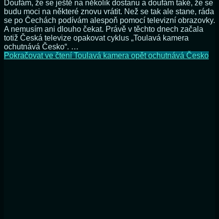
Doufám, že se ještě na několik dostanu a doufám také, že se
budu moci na některé znovu vrátit. Než se tak ale stane, ráda
se po Čechách podívám alespoň pomocí televizní obrazovky.
A nemusím ani dlouho čekat. Právě v těchto dnech začala
totiž Česká televize opakovat cyklus „Toulavá kamera
ochutnává Česko“. …
Pokračovat ve čtení
Toulavá kamera opět ochutnává Česko