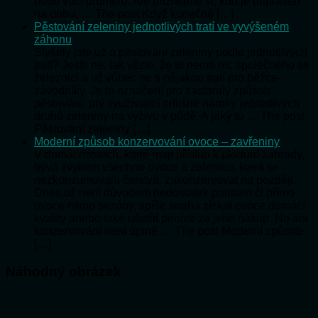
půdě vůči průměru. Ale přiznejme si, kdo je připraven
na dobu, … The post Když konečně […]
Pěstování zeleniny jednotlivých tratí ve vyvýšeném
záhonu
Slyšely jste už o pěstování zeleniny podle jednotlivých
tratí? Jestli ne, tak vězte, že to nemá nic společného se
železnicí a už vůbec ne s nějakou tratí pro běžce-
závodníky. Je to označení pro zastaralý způsob
pěstování, prý využívající odlišné nároky jednotlivých
druhů zeleniny na výživu v půdě. A jaký to … The post
Pěstování zeleniny […]
Moderní způsob konzervování ovoce – zavřeniny
V domácnostech, které mají přístup k plodům zahrady,
bývá zvykem všechno ovoce a zeleninu, která se
nezkonzumovala čerstvá, zakonzervovat na později.
Dnes už není důvodem nedostatek potravin či přímo
ovoce mimo sezóny, spíše snaha získat ovoce domácí
kvality anebo také ušetřit peníze za jeho nákup. No ani
konzervování není úplně … The post Moderní způsob
[…]
Náhodný obrázek