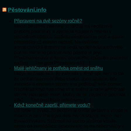
Pěstování.info
Připraveni na dvě sezóny ročně?
Mnozí pěstitelé zeleniny si stěžují na nepříznivé
přírodní podmínky a zejména na jejich změnu v
posledním období. Stabilita pěstování je pryč a dávné
pranostiky už dlouho neplatí. Na ověřené
agrotechnické termíny se nedá spolehnout a obvyklé
počasí mírného podnebního pásma je pryč.
Předznamenává to konec obvyklého způsobu práce na
našich … The post Připraveni na […]
Malé jehličnany je potřeba omést od sněhu
I když se často říká, že zahrada v zimě spí, není to tak,
že do zahrady není třeba chodit. Jsou situace, kdy
zahrada a zejména stromy v ní potřebují naši pomoc.
Například když napadne více sněhu a naše jehličnaté
stromy jsou ještě malé. Mohly by se zbytečně polámat. I
když … The post Malé jehličnany […]
Když konečně zaprší, přijmete vodu?
Už jsme si zvykli, že podzim je u nás deštivý a všude je
mokro. A že v létě bývá dešťových srážek méně, než
bývalo zvykem. Stížnosti na sucho slyšíme všude,
nejen od zemědělců, odvolávajíc se na deficit vláhy v