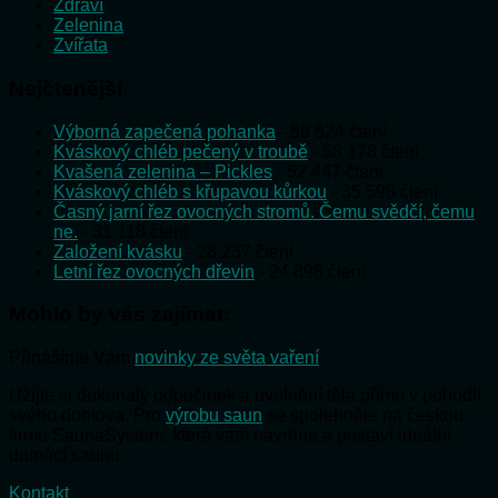
Zdraví
Zelenina
Zvířata
Nejčtenější
Výborná zapečená pohanka
- 58 524 čtení
Kváskový chléb pečený v troubě
- 58 178 čtení
Kvašená zelenina – Pickles
- 52 447 čtení
Kváskový chléb s křupavou kůrkou
- 35 598 čtení
Časný jarní řez ovocných stromů. Čemu svědčí, čemu
ne.
- 31 118 čtení
Založení kvásku
- 28 237 čtení
Letní řez ovocných dřevin
- 24 898 čtení
Mohlo by vás zajímat:
Přinášíme Vám
novinky ze světa vaření
Užijte si dokonalý odpočinek a uvolnění těla přímo v pohodlí
svého domova. Pro
výrobu saun
se spolehněte na českou
firmu SaunaSystem, která vám navrhne a postaví ideální
domácí saunu.
Kontakt