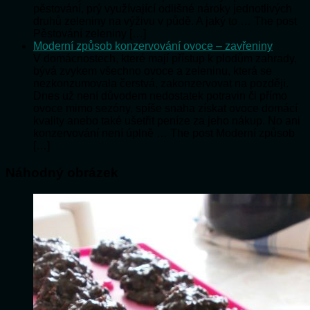
pěstování, prý využívající odlišné nároky jednotlivých
druhů zeleniny na výživu v půdě. A jaký to … The post
Pěstování zeleniny […]
Moderní způsob konzervování ovoce – zavřeniny
V domácnostech, které mají přístup k plodům zahrady,
bývá zvykem všechno ovoce a zeleninu, která se
nezkonzumovala čerstvá, zakonzervovat na později.
Dnes už není důvodem nedostatek potravin či přímo
ovoce mimo sezóny, spíše snaha získat ovoce domácí
kvality anebo také ušetřit peníze za jeho nákup. No ani
konzervování není úplně … The post Moderní způsob
[…]
Náhodný obrázek