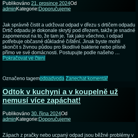
jak
Publikováno
21. prosince 2024
Od
odstranit
admin
Kategorie:
Doporučujeme
samolepky
z
oken,
Jak správně čistit a udržovat odpad v dřezu s drtičem odpadu
rámů
Drtič odpadu je dokonale skrytý pod dřezem, takže je snadné
a
zapomenout na to, že tam je. Tak jako všechno, i odpad
nábytku
potřebuje občasné důkladné čištění. Jinak byste mohli
skončit s živnou půdou pro škodlivé bakterie nebo plísně
přímo ve své domácnosti. Postupujte podle našeho …
Jak
Pokračovat ve čtení
správně
vyčistit
dřez
na
Označeno tagem
odpad
voda
Zanechat komentář
s
Jak
drtičem
správně
Odtok v kuchyni a v koupelně už
odpadu?
vyčistit
nemusí více zapáchat!
dřez
s
drtičem
Publikováno
30. října 2024
Od
odpadu?
admin
Kategorie:
Doporučujeme
Zápach z pračky nebo ucpaný odpad jsou běžné problémy v