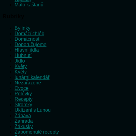
Málo kaštanů
Rubriky
Bylinky
Domácí chléb
Domácnost
Doporučujeme
Hlavní jídla
Hubnutí
Jídlo
Květy
Květy
lunární kalendář
Nezařazené
Ovoce
Polévky
Recepty
Stromky
Uklízení s Lunou
Zábava
Zahrada
Zákusky
Zapomenuté recepty