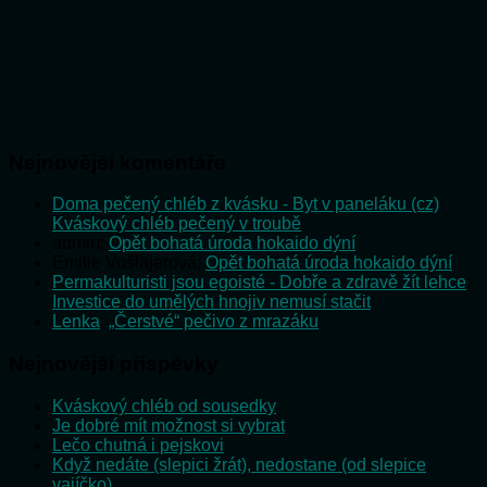
Nejnovější komentáře
Doma pečený chléb z kvásku - Byt v paneláku (cz)
:
Kváskový chléb pečený v troubě
admin
:
Opět bohatá úroda hokaido dýní
Emilie Vošlajerová
:
Opět bohatá úroda hokaido dýní
Permakulturisti jsou egoisté - Dobře a zdravě žít lehce
:
Investice do umělých hnojiv nemusí stačit
Lenka
:
„Čerstvé“ pečivo z mrazáku
Nejnovější příspěvky
Kváskový chléb od sousedky
Je dobré mít možnost si vybrat
Lečo chutná i pejskovi
Když nedáte (slepici žrát), nedostane (od slepice
vajíčko)