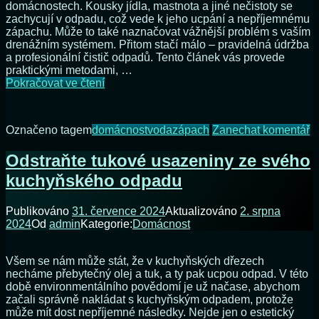
domácnostech. Kousky jídla, mastnota a jiné nečistoty se
zachycují v odpadu, což vede k jeho ucpání a nepříjemnému
zápachu. Může to také naznačovat vážnější problém s vaším
drenážním systémem. Přitom stačí málo – pravidelná údržba
a profesionální čistič odpadů. Tento článek vás provede
praktickými metodami, …
Odtok
Pokračovat ve čtení
v
kuchyni
a
n
Označeno tagem
domácnost
voda
zápach
Zanechat komentář
v
O
koupelně
v
Odstraňte tukové usazeniny ze svého
už
k
nemusí
kuchyňského odpadu
a
více
v
zapáchat!
k
Publikováno
31. července 2024
Aktualizováno
2. srpna
u
2024
Od
admin
Kategorie:
Domácnost
n
v
z
Všem se nám může stát, že v kuchyňských dřezech
necháme přebytečný olej a tuk, a ty pak ucpou odpad. V této
době environmentálního povědomí je už načase, abychom
začali správně nakládat s kuchyňským odpadem, protože
může mít dost nepříjemné následky. Nejde jen o estetický