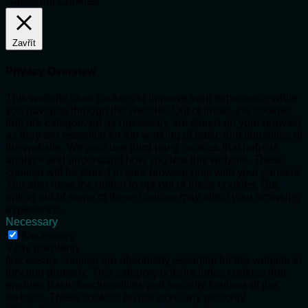
Nastavení Cookies
Zavřít
Privacy Overview
This website uses cookies to improve your experience while
you navigate through the website. Out of these, the cookies
that are categorized as necessary are stored on your browser
as they are essential for the working of basic functionalities of
the website. We also use third-party cookies that help us
analyze and understand how you use this website. These
cookies will be stored in your browser only with your consent.
You also have the option to opt-out of these cookies. But
opting out of some of these cookies may affect your browsing
experience.
Necessary
Necessary
Vždy povoleno
Necessary cookies are absolutely essential for the website to
function properly. This category only includes cookies that
ensures basic functionalities and security features of the
website. These cookies do not store any personal