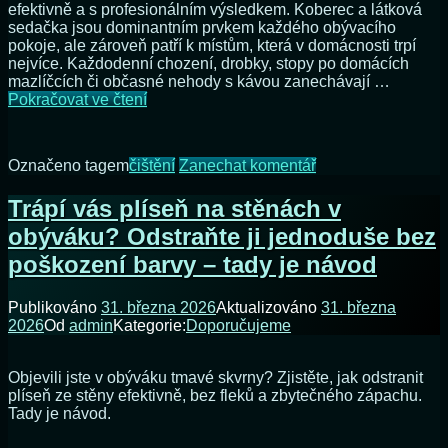
efektivně a s profesionálním výsledkem. Koberec a látková
sedačka jsou dominantním prvkem každého obývacího
pokoje, ale zároveň patří k místům, která v domácnosti trpí
nejvíce. Každodenní chození, drobky, stopy po domácích
mazlíčcích či občasné nehody s kávou zanechávají …
Vraťte
Pokračovat ve čtení
koberci
a
sedačce
na
Označeno tagem
čištění
Zanechat komentář
barvy,
Vraťte
které
koberci
Trápí vás plíseň na stěnách v
si
a
pamatujete
obýváku? Odstraňte ji jednoduše bez
sedačce
z
barvy,
poškození barvy – tady je návod
prodejny
které
–
si
návod
Publikováno
31. března 2026
Aktualizováno
31. března
pamatujete
na
2026
Od
admin
Kategorie:
Doporučujeme
z
domácí
prodejny
čištění
–
bez
Objevili jste v obýváku tmavé skvrny? Zjistěte, jak odstranit
návod
tepovače
plíseň ze stěny efektivně, bez fleků a zbytečného zápachu.
na
Tady je návod.
domácí
čištění