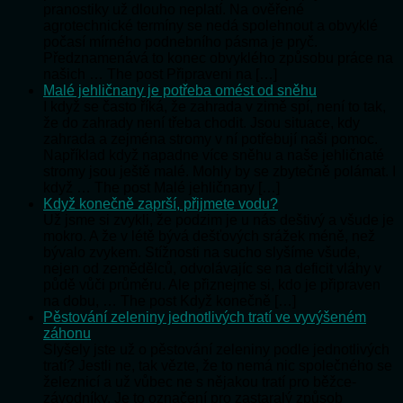
pranostiky už dlouho neplatí. Na ověřené
agrotechnické termíny se nedá spolehnout a obvyklé
počasí mírného podnebního pásma je pryč.
Předznamenává to konec obvyklého způsobu práce na
našich … The post Připraveni na […]
Malé jehličnany je potřeba omést od sněhu
I když se často říká, že zahrada v zimě spí, není to tak,
že do zahrady není třeba chodit. Jsou situace, kdy
zahrada a zejména stromy v ní potřebují naši pomoc.
Například když napadne více sněhu a naše jehličnaté
stromy jsou ještě malé. Mohly by se zbytečně polámat. I
když … The post Malé jehličnany […]
Když konečně zaprší, přijmete vodu?
Už jsme si zvykli, že podzim je u nás deštivý a všude je
mokro. A že v létě bývá dešťových srážek méně, než
bývalo zvykem. Stížnosti na sucho slyšíme všude,
nejen od zemědělců, odvolávajíc se na deficit vláhy v
půdě vůči průměru. Ale přiznejme si, kdo je připraven
na dobu, … The post Když konečně […]
Pěstování zeleniny jednotlivých tratí ve vyvýšeném
záhonu
Slyšely jste už o pěstování zeleniny podle jednotlivých
tratí? Jestli ne, tak vězte, že to nemá nic společného se
železnicí a už vůbec ne s nějakou tratí pro běžce-
závodníky. Je to označení pro zastaralý způsob