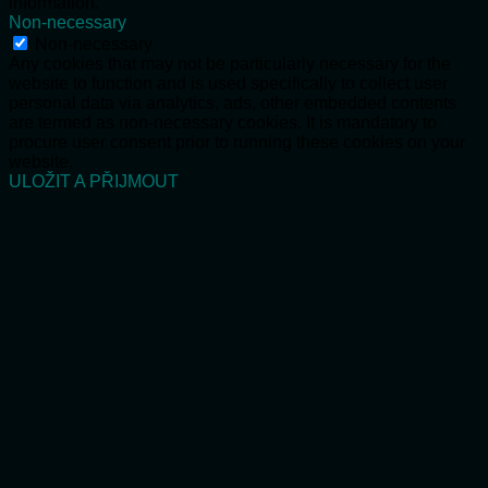
information.
Non-necessary
Non-necessary
Any cookies that may not be particularly necessary for the
website to function and is used specifically to collect user
personal data via analytics, ads, other embedded contents
are termed as non-necessary cookies. It is mandatory to
procure user consent prior to running these cookies on your
website.
ULOŽIT A PŘIJMOUT