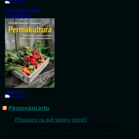
Pěstování.info
Připraveni na dvě sezóny ročně?
Mnozí pěstitelé zeleniny si stěžují na nepříznivé
přírodní podmínky a zejména na jejich změnu v
posledním období. Stabilita pěstování je pryč a dávné