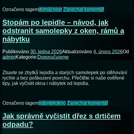
bez
tepovače
na
Označeno tagem
domácnost
Zanechat komentář
Trápí
vás
Stopám po lepidle – návod, jak
plíseň
odstranit samolepky z oken, rámů a
na
stěnách
nábytku
v
obýváku?
Publikováno
30. ledna 2026
Aktualizováno
4. února 2026
Od
Odstraňte
admin
Kategorie:
Doporučujeme
ji
jednoduše
bez
Zbavte se zbytků lepidla a starých samolepek po stěhování
poškození
rychle a bez poškození povrchu. Přečtěte si naše ověřené
barvy
tipy, jak vyčistit okna i nábytek od lepidla.
–
tady
je
návod
na
Označeno tagem
nábytek
okno
Zanechat komentář
Stopám
po
Jak správně vyčistit dřez s drtičem
lepidle
odpadu?
–
návod,