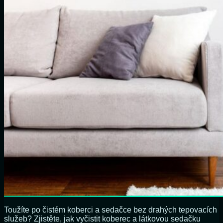
Toužíte po čistém koberci a sedačce bez drahých tepovacích
služeb? Zjistěte, jak vyčistit koberec a látkovou sedačku