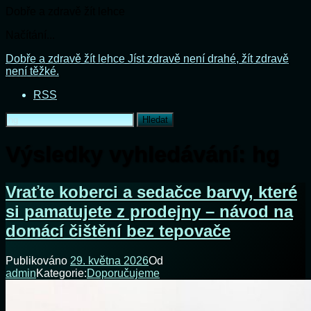
Dobře a zdravě žít lehce
Načítání...
Přejít
Dobře a zdravě žít lehce
Jíst zdravě není drahé, žít zdravě
k
není těžké.
obsahu
RSS
webu
Vyhledávání
Výsledky vyhledávání:
hg
Vraťte koberci a sedačce barvy, které
si pamatujete z prodejny – návod na
domácí čištění bez tepovače
Publikováno
29. května 2026
Od
admin
Kategorie:
Doporučujeme