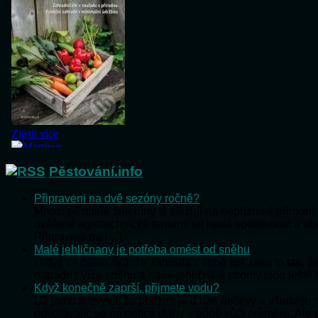
Pěstování.info
Připraveni na dvě sezóny ročně?
Mnozí pěstitelé zeleniny si stěžují na nepříznivé přírod
ověřené agrotechnické termíny se nedá spolehnout a o
Připraveni na […]
Malé jehličnany je potřeba omést od sněhu
I když se často říká, že zahrada v zimě spí, není to tak,
napadne více sněhu a naše jehličnaté stromy jsou ještě
Když konečně zaprší, přijmete vodu?
Už jsme si zvykli, že podzim je u nás deštivý a všude j
odvolávajíc se na deficit vláhy v půdě vůči průměru. Al