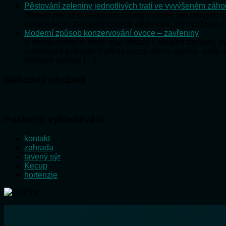
Pěstování zeleniny jednotlivých tratí ve vyvýšeném záh
Slyšely jste už o pěstování zeleniny podle jednotlivých t
označení pro zastaralý způsob pěstování, prý využívající
Moderní způsob konzervování ovoce – zavřeniny
V domácnostech, které mají přístup k plodům zahrady, 
nedostatek potravin či přímo ovoce mimo sezóny, spíše 
Moderní způsob […]
Náhodný obrázek
Poslední vyhledávání
kontakt
zahrada
tavený sýr
Kecup
hortenzie