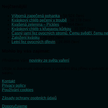
Nejčtenější
Výborná zapečená pohanka
- 58 524 čtení
Kváskový chléb pečený v troubě
- 58 178 čtení
Kvašená zelenina – Pickles
- 52 444 čtení
Kváskový chléb s křupavou kůrkou
- 35 597 čtení
Časný jarní řez ovocných stromů. Čemu svědčí, čemu ne
Založení kvásku
- 28 237 čtení
Letní řez ovocných dřevin
- 24 898 čtení
Mohlo by vás zajímat:
Přinášíme Vám
novinky ze světa vaření
Užijte si dokonalý odpočinek a uvolnění těla přímo v pohodlí
saunu.
Kontakt
Privacy policy
Používání cookies
Zásady ochrany osobních údajů
Doporučujeme