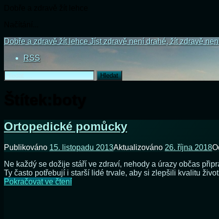
Dobře a zdravě žít lehce
Načítání...
Přejít
Dobře a zdravě žít lehce
Jíst zdravě není drahé, žít zdravě nen
k
RSS
obsahu
webu
Vyhledávání
Štítek:
boty
Ortopedické pomůcky
Publikováno
15. listopadu 2013
Aktualizováno
26. října 2018
O
Ne každý se dožije stáří ve zdraví, nehody a úrazy občas při
Ty často potřebují i starší lidé trvale, aby si zlepšili kvalitu živ
Ortopedické
Pokračovat ve čtení
pomůcky