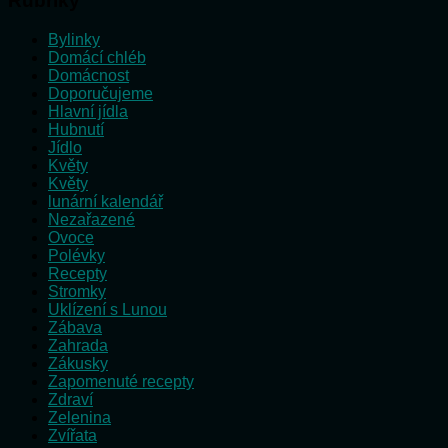
Rubriky
Bylinky
Domácí chléb
Domácnost
Doporučujeme
Hlavní jídla
Hubnutí
Jídlo
Květy
Květy
lunární kalendář
Nezařazené
Ovoce
Polévky
Recepty
Stromky
Uklízení s Lunou
Zábava
Zahrada
Zákusky
Zapomenuté recepty
Zdraví
Zelenina
Zvířata