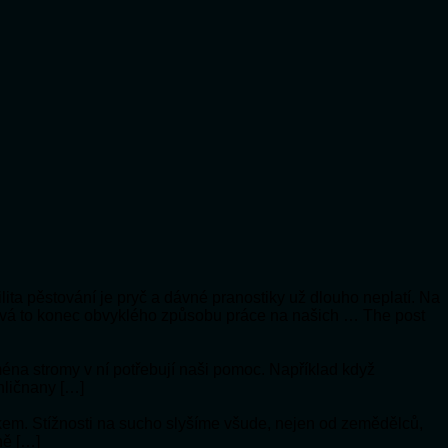
lita pěstování je pryč a dávné pranostiky už dlouho neplatí. Na
vá to konec obvyklého způsobu práce na našich … The post
jména stromy v ní potřebují naši pomoc. Například když
hličnany […]
ykem. Stížnosti na sucho slyšíme všude, nejen od zemědělců,
ně […]