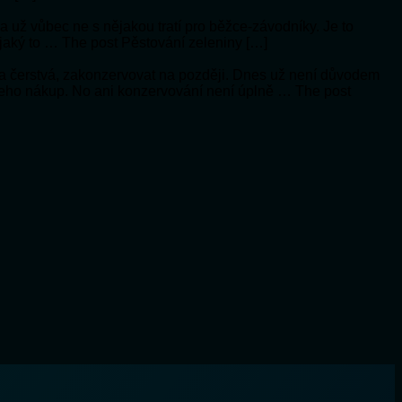
í a už vůbec ne s nějakou tratí pro běžce-závodníky. Je to
 jaký to … The post Pěstování zeleniny […]
a čerstvá, zakonzervovat na později. Dnes už není důvodem
 jeho nákup. No ani konzervování není úplně … The post