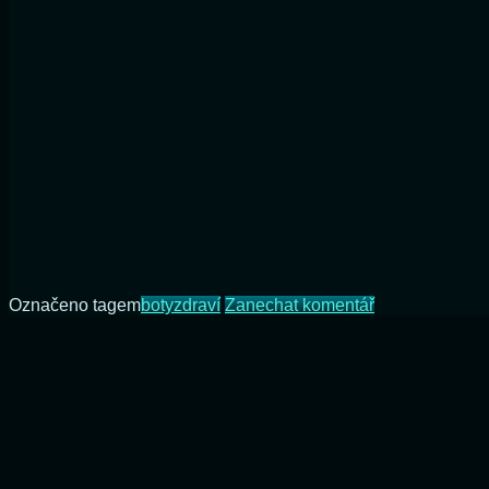
na
Označeno tagem
boty
zdraví
Zanechat komentář
Ortopedické
pomůcky