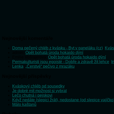
Nejnovější komentáře
Doma pečený chléb z kvásku - Byt v paneláku (cz)
:
Kvás
admin
:
Opět bohatá úroda hokaido dýní
Emilie Vošlajerová
:
Opět bohatá úroda hokaido dýní
Permakulturisti jsou egoisté - Dobře a zdravě žít lehce
:
I
Lenka
:
„Čerstvé“ pečivo z mrazáku
Nejnovější příspěvky
Kváskový chléb od sousedky
Je dobré mít možnost si vybrat
Lečo chutná i pejskovi
Když nedáte (slepici žrát), nedostane (od slepice vajíčko
Málo kaštanů