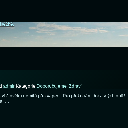
í těžké.
d
admin
Kategorie:
Doporučujeme
,
Zdraví
praví člověku nemilá překvapení. Pro překonání dočasných obtíž
ota. …