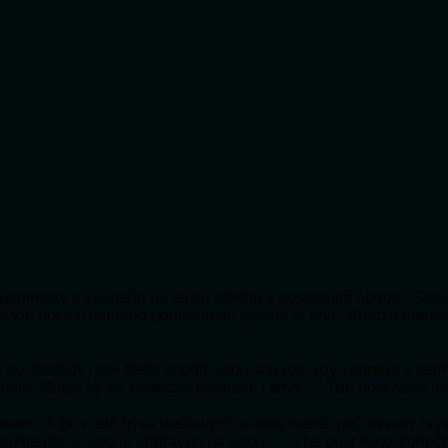
ní podmínky a zejména na jejich změnu v posledním období. Stabi
bvyklé počasí mírného podnebního pásma je pryč. Předznamená
 že do zahrady není třeba chodit. Jsou situace, kdy zahrada a ze
 malé. Mohly by se zbytečně polámat. I když … The post Malé je
e mokro. A že v létě bývá dešťových srážek méně, než bývalo zv
e přiznejme si, kdo je připraven na dobu, … The post Když koneč