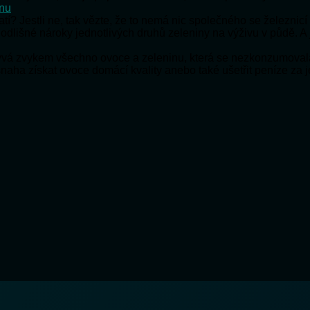
onu
ratí? Jestli ne, tak vězte, že to nemá nic společného se železnic
 odlišné nároky jednotlivých druhů zeleniny na výživu v půdě. A
bývá zvykem všechno ovoce a zeleninu, která se nezkonzumoval
snaha získat ovoce domácí kvality anebo také ušetřit peníze za