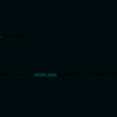
.
- 31 118 čtení
 svého domova. Pro
výrobu saun
se spolehněte na českou firmu 