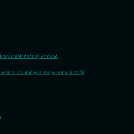
kový chléb pečený v troubě
nvestice do umělých hnojiv nemusí stačit
)